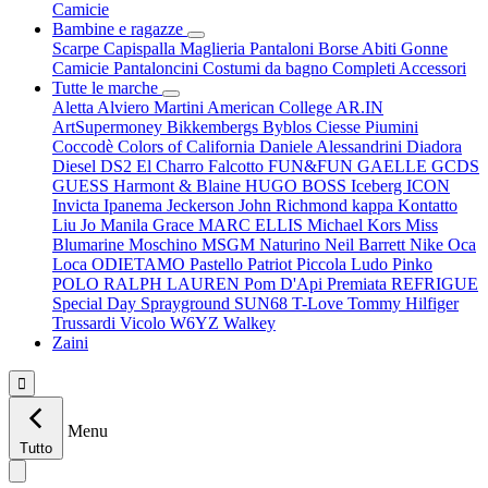
Camicie
Bambine e ragazze
Scarpe
Capispalla
Maglieria
Pantaloni
Borse
Abiti
Gonne
Camicie
Pantaloncini
Costumi da bagno
Completi
Accessori
Tutte le marche
Aletta
Alviero Martini
American College
AR.IN
ArtSupermoney
Bikkembergs
Byblos
Ciesse Piumini
Coccodè
Colors of California
Daniele Alessandrini
Diadora
Diesel
DS2
El Charro
Falcotto
FUN&FUN
GAELLE
GCDS
GUESS
Harmont & Blaine
HUGO BOSS
Iceberg
ICON
Invicta
Ipanema
Jeckerson
John Richmond
kappa
Kontatto
Liu Jo
Manila Grace
MARC ELLIS
Michael Kors
Miss
Blumarine
Moschino
MSGM
Naturino
Neil Barrett
Nike
Oca
Loca
ODIETAMO
Pastello
Patriot
Piccola Ludo
Pinko
POLO RALPH LAUREN
Pom D'Api
Premiata
REFRIGUE
Special Day
Sprayground
SUN68
T-Love
Tommy Hilfiger
Trussardi
Vicolo
W6YZ
Walkey
Zaini

Menu
Tutto