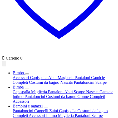

Carrello
0
Bimbo
Accessori
Capispalla
Abiti
Maglieria
Pantaloni
Camicie
Completi
Costumi da bagno
Nascita
Pantaloncini
Scarpe
Bimba
Capispalla
Maglieria
Pantaloni
Abiti
Scarpe
Nascita
Camicie
Intimo
Pantaloncini
Costumi da bagno
Gonne
Completi
Accessori
Bambini e ragazzi
Pantaloncini
Cappelli
Zaini
Capispalla
Costumi da bagno
Completi
Accessori
Intimo
Maglieria
Pantaloni
Scarpe