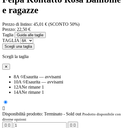
e ragazze
Prezzo di listino:
45,01 €
(SCONTO 50%)
Prezzo:
22,50 €
Taglia
Guida alle taglie
TAGLIA
Scegli una taglia
Scegli la taglia
✕
8A
Esaurita — avvisami
10A
Esaurita — avvisami
12A
Ne rimane 1
14A
Ne rimane 1

Disponibilità prodotto:
Terminato - Sold out
Prodotto disponibile con
diverse opzioni



