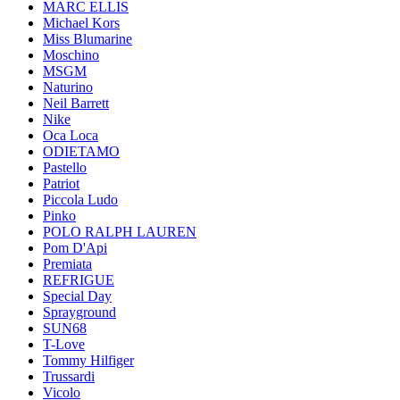
MARC ELLIS
Michael Kors
Miss Blumarine
Moschino
MSGM
Naturino
Neil Barrett
Nike
Oca Loca
ODIETAMO
Pastello
Patriot
Piccola Ludo
Pinko
POLO RALPH LAUREN
Pom D'Api
Premiata
REFRIGUE
Special Day
Sprayground
SUN68
T-Love
Tommy Hilfiger
Trussardi
Vicolo