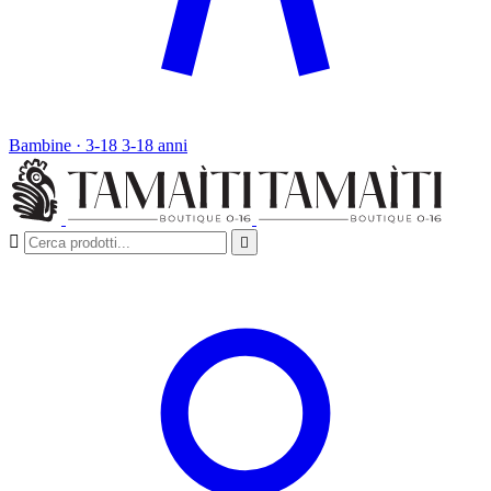
Bambine · 3-18
3-18 anni

