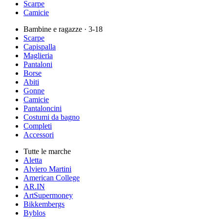
Scarpe
Camicie
Bambine e ragazze
· 3-18
Scarpe
Capispalla
Maglieria
Pantaloni
Borse
Abiti
Gonne
Camicie
Pantaloncini
Costumi da bagno
Completi
Accessori
Tutte le marche
Aletta
Alviero Martini
American College
AR.IN
ArtSupermoney
Bikkembergs
Byblos