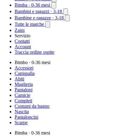
Bimba
· 0-36 mesi
Bambini e ragazzi
· 3-18
Bambine e ragazze
· 3-18
Tutte le marche
Zaini
Servizio
Contatti
Account
Traccia ordine ospite
Bimbo
· 0-36 mesi
Accessori
Capispalla
Abiti
Maglieria
Pantaloni
Camicie
Completi
Costumi da bagno
Nascita
Pantaloncini
Scarpe
Bimba
· 0-36 mesi