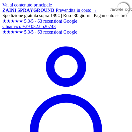
Vai al contenuto principale
favorite_bor
favorite_bor
favorite_bor
favorite_bor
ZAINI SPRAYGROUND
Prevendita in corso →
Spedizione gratuita sopra 199€
|
Reso 30 giorni
|
Pagamento sicuro
★★★★★
5,0/5 ·
63 recensioni Google
Chiamaci: +39 0823 526748
★★★★★
5,0/5 ·
63 recensioni
Google