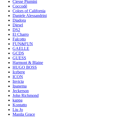
Ciesse Piumini
Coccodè
Colors of California
Daniele Alessandrini
Diadora
Diesel
DS2
El Charro
Falcotto
FUN&FUN
GAELLE
GCDS
GUESS
Harmont & Blaine
HUGO BOSS
Iceberg
ICON
Invicta
Ipanema
Jeckerson
John Richmond
kappa
Kontatto
Liu Jo
Manila Grace