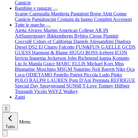
Camicie
Bambine e ragazze
Scarpe
Capispalla
Maglieria
Pantaloni
Borse
Abiti
Gonne
Camicie
Pantaloncini
Costumi da bagno
Completi
Accessori
Tutte le marche
Aletta
Alviero Martini
American College
AR.IN
ArtSupermoney
Bikkembergs
Byblos
Ciesse Piumini
Coccodè
Colors of California
Daniele Alessandrini
Diadora
Diesel
DS2
El Charro
Falcotto
FUN&FUN
GAELLE
GCDS
GUESS
Harmont & Blaine
HUGO BOSS
Iceberg
ICON
Invicta
Ipanema
Jeckerson
John Richmond
kappa
Kontatto
Liu Jo
Manila Grace
MARC ELLIS
Michael Kors
Miss
Blumarine
Moschino
MSGM
Naturino
Neil Barrett
Nike
Oca
Loca
ODIETAMO
Pastello
Patriot
Piccola Ludo
Pinko
POLO RALPH LAUREN
Pom D'Api
Premiata
REFRIGUE
Special Day
Sprayground
SUN68
T-Love
Tommy Hilfiger
Trussardi
Vicolo
W6YZ
Walkey
Zaini

Menu
Tutto