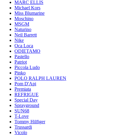
MARC ELLIS
Michael Kors
Miss Blumarine
Moschino
MSGM
Naturino
Neil Barrett
Nike
Oca Loca
ODIETAMO
Pastello
Patriot
Piccola Ludo
Pinko
POLO RALPH LAUREN
Pom D'Api
Premiata
REFRIGUE
Special Day
Sprayground
SUN68
T-Love
Tommy Hilfiger
Trussardi
Vicolo