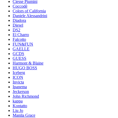
Ciesse Piumini
Coccodè
Colors of California
Daniele Alessandrini
Diadora
Diesel
DS2
El Charro
Falcotto
FUN&FUN
GAELLE
GCDS
GUESS
Harmont & Blaine
HUGO BOSS
Iceberg
ICON
Invicta
Ipanema
Jeckerson
John Richmond
kappa
Kontatto
Liu Jo
Manila Grace