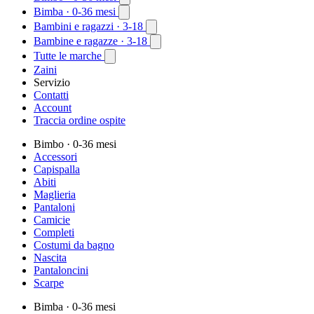
Bimba
· 0-36 mesi
Bambini e ragazzi
· 3-18
Bambine e ragazze
· 3-18
Tutte le marche
Zaini
Servizio
Contatti
Account
Traccia ordine ospite
Bimbo
· 0-36 mesi
Accessori
Capispalla
Abiti
Maglieria
Pantaloni
Camicie
Completi
Costumi da bagno
Nascita
Pantaloncini
Scarpe
Bimba
· 0-36 mesi