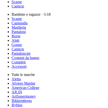
Scarpe
Camicie
Bambine e ragazze
· 3-18
Scarpe
Capispalla
Maglieria
Pantaloni
Borse
Abiti
Gonne
Camicie
Pantaloncini
Costumi da bagno
Completi
Accessori
Tutte le marche
Aletta
Alviero Martini
American College
AR.IN
ArtSupermoney
Bikkembergs
Byblos