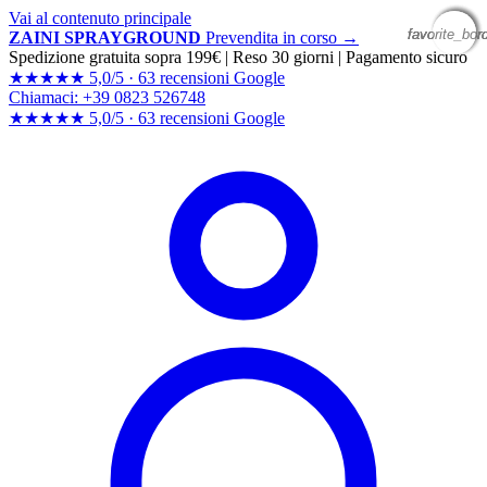
Vai al contenuto principale
favorite_bor
favorite_bor
favorite_bor
favorite_bor
ZAINI SPRAYGROUND
Prevendita in corso →
Spedizione gratuita sopra 199€
|
Reso 30 giorni
|
Pagamento sicuro
★★★★★
5,0/5 ·
63 recensioni Google
Chiamaci: +39 0823 526748
★★★★★
5,0/5 ·
63 recensioni
Google