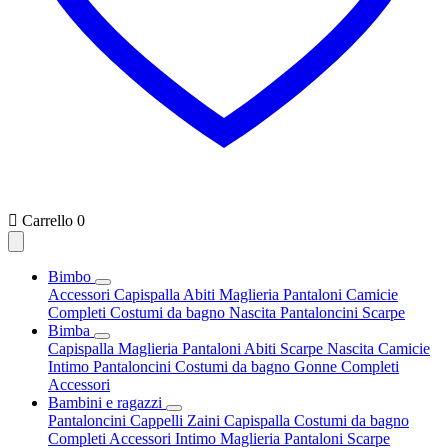

Carrello
0
Bimbo
Accessori
Capispalla
Abiti
Maglieria
Pantaloni
Camicie
Completi
Costumi da bagno
Nascita
Pantaloncini
Scarpe
Bimba
Capispalla
Maglieria
Pantaloni
Abiti
Scarpe
Nascita
Camicie
Intimo
Pantaloncini
Costumi da bagno
Gonne
Completi
Accessori
Bambini e ragazzi
Pantaloncini
Cappelli
Zaini
Capispalla
Costumi da bagno
Completi
Accessori
Intimo
Maglieria
Pantaloni
Scarpe