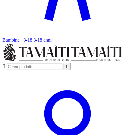
Bambine · 3-18
3-18 anni

