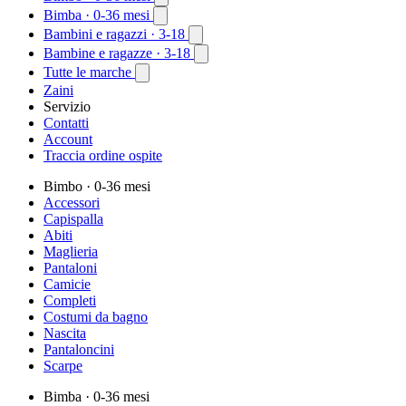
Bimba
· 0-36 mesi
Bambini e ragazzi
· 3-18
Bambine e ragazze
· 3-18
Tutte le marche
Zaini
Servizio
Contatti
Account
Traccia ordine ospite
Bimbo
· 0-36 mesi
Accessori
Capispalla
Abiti
Maglieria
Pantaloni
Camicie
Completi
Costumi da bagno
Nascita
Pantaloncini
Scarpe
Bimba
· 0-36 mesi