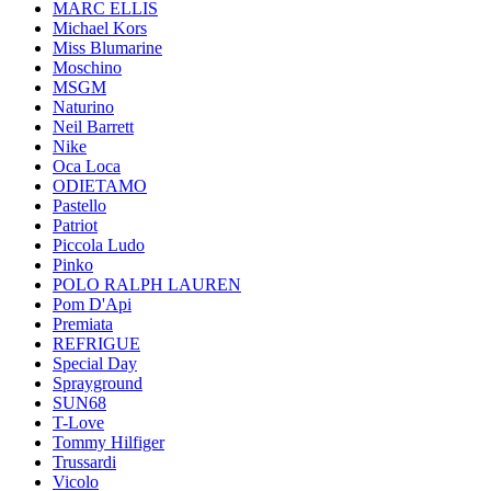
MARC ELLIS
Michael Kors
Miss Blumarine
Moschino
MSGM
Naturino
Neil Barrett
Nike
Oca Loca
ODIETAMO
Pastello
Patriot
Piccola Ludo
Pinko
POLO RALPH LAUREN
Pom D'Api
Premiata
REFRIGUE
Special Day
Sprayground
SUN68
T-Love
Tommy Hilfiger
Trussardi
Vicolo