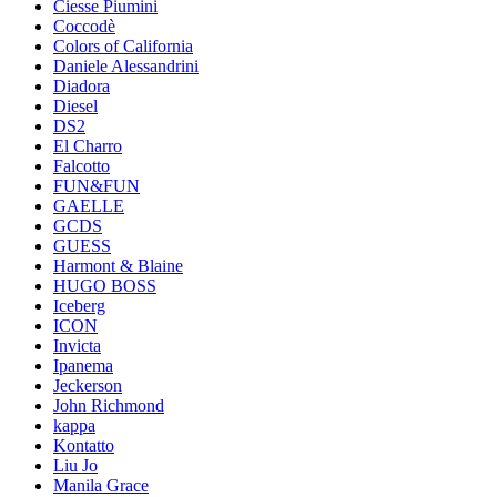
Ciesse Piumini
Coccodè
Colors of California
Daniele Alessandrini
Diadora
Diesel
DS2
El Charro
Falcotto
FUN&FUN
GAELLE
GCDS
GUESS
Harmont & Blaine
HUGO BOSS
Iceberg
ICON
Invicta
Ipanema
Jeckerson
John Richmond
kappa
Kontatto
Liu Jo
Manila Grace