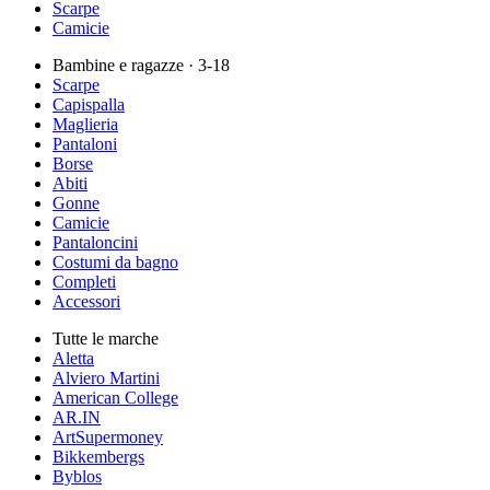
Scarpe
Camicie
Bambine e ragazze
· 3-18
Scarpe
Capispalla
Maglieria
Pantaloni
Borse
Abiti
Gonne
Camicie
Pantaloncini
Costumi da bagno
Completi
Accessori
Tutte le marche
Aletta
Alviero Martini
American College
AR.IN
ArtSupermoney
Bikkembergs
Byblos