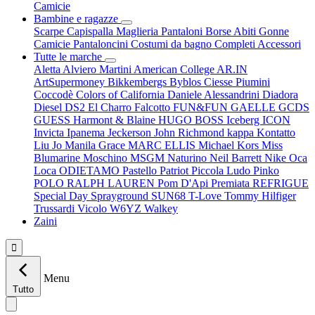
Camicie
Bambine e ragazze
Scarpe
Capispalla
Maglieria
Pantaloni
Borse
Abiti
Gonne
Camicie
Pantaloncini
Costumi da bagno
Completi
Accessori
Tutte le marche
Aletta
Alviero Martini
American College
AR.IN
ArtSupermoney
Bikkembergs
Byblos
Ciesse Piumini
Coccodè
Colors of California
Daniele Alessandrini
Diadora
Diesel
DS2
El Charro
Falcotto
FUN&FUN
GAELLE
GCDS
GUESS
Harmont & Blaine
HUGO BOSS
Iceberg
ICON
Invicta
Ipanema
Jeckerson
John Richmond
kappa
Kontatto
Liu Jo
Manila Grace
MARC ELLIS
Michael Kors
Miss
Blumarine
Moschino
MSGM
Naturino
Neil Barrett
Nike
Oca
Loca
ODIETAMO
Pastello
Patriot
Piccola Ludo
Pinko
POLO RALPH LAUREN
Pom D'Api
Premiata
REFRIGUE
Special Day
Sprayground
SUN68
T-Love
Tommy Hilfiger
Trussardi
Vicolo
W6YZ
Walkey
Zaini

Menu
Tutto