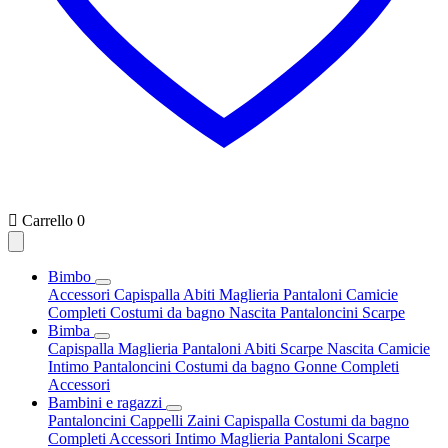

Carrello
0
Bimbo
Accessori
Capispalla
Abiti
Maglieria
Pantaloni
Camicie
Completi
Costumi da bagno
Nascita
Pantaloncini
Scarpe
Bimba
Capispalla
Maglieria
Pantaloni
Abiti
Scarpe
Nascita
Camicie
Intimo
Pantaloncini
Costumi da bagno
Gonne
Completi
Accessori
Bambini e ragazzi
Pantaloncini
Cappelli
Zaini
Capispalla
Costumi da bagno
Completi
Accessori
Intimo
Maglieria
Pantaloni
Scarpe