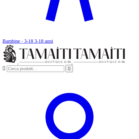
Bambine · 3-18
3-18 anni

