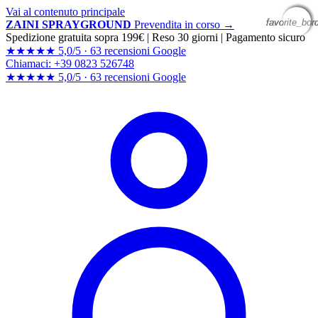
Vai al contenuto principale
favorite_bor
favorite_bor
favorite_bor
favorite_bor
ZAINI SPRAYGROUND
Prevendita in corso →
Spedizione gratuita sopra 199€
|
Reso 30 giorni
|
Pagamento sicuro
★★★★★
5,0/5 ·
63 recensioni Google
Chiamaci: +39 0823 526748
★★★★★
5,0/5 ·
63 recensioni
Google