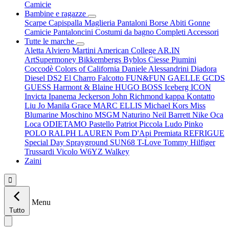
Camicie
Bambine e ragazze
Scarpe
Capispalla
Maglieria
Pantaloni
Borse
Abiti
Gonne
Camicie
Pantaloncini
Costumi da bagno
Completi
Accessori
Tutte le marche
Aletta
Alviero Martini
American College
AR.IN
ArtSupermoney
Bikkembergs
Byblos
Ciesse Piumini
Coccodè
Colors of California
Daniele Alessandrini
Diadora
Diesel
DS2
El Charro
Falcotto
FUN&FUN
GAELLE
GCDS
GUESS
Harmont & Blaine
HUGO BOSS
Iceberg
ICON
Invicta
Ipanema
Jeckerson
John Richmond
kappa
Kontatto
Liu Jo
Manila Grace
MARC ELLIS
Michael Kors
Miss
Blumarine
Moschino
MSGM
Naturino
Neil Barrett
Nike
Oca
Loca
ODIETAMO
Pastello
Patriot
Piccola Ludo
Pinko
POLO RALPH LAUREN
Pom D'Api
Premiata
REFRIGUE
Special Day
Sprayground
SUN68
T-Love
Tommy Hilfiger
Trussardi
Vicolo
W6YZ
Walkey
Zaini

Menu
Tutto