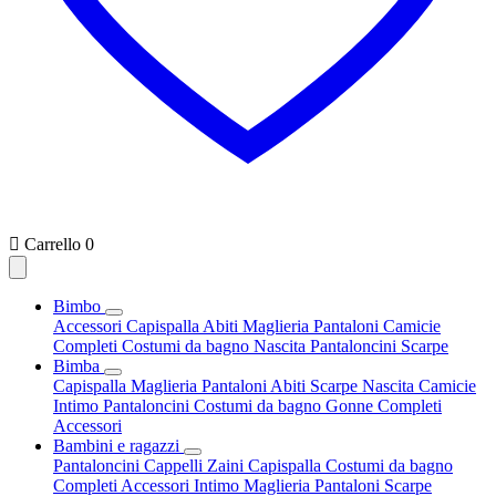

Carrello
0
Bimbo
Accessori
Capispalla
Abiti
Maglieria
Pantaloni
Camicie
Completi
Costumi da bagno
Nascita
Pantaloncini
Scarpe
Bimba
Capispalla
Maglieria
Pantaloni
Abiti
Scarpe
Nascita
Camicie
Intimo
Pantaloncini
Costumi da bagno
Gonne
Completi
Accessori
Bambini e ragazzi
Pantaloncini
Cappelli
Zaini
Capispalla
Costumi da bagno
Completi
Accessori
Intimo
Maglieria
Pantaloni
Scarpe