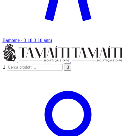
Bambine · 3-18
3-18 anni

