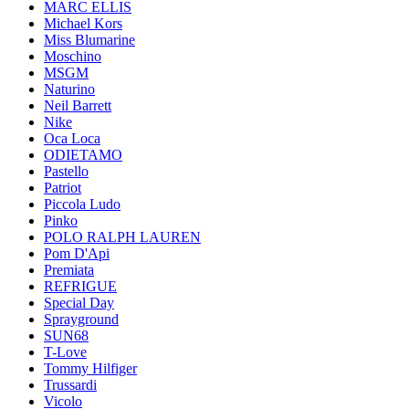
MARC ELLIS
Michael Kors
Miss Blumarine
Moschino
MSGM
Naturino
Neil Barrett
Nike
Oca Loca
ODIETAMO
Pastello
Patriot
Piccola Ludo
Pinko
POLO RALPH LAUREN
Pom D'Api
Premiata
REFRIGUE
Special Day
Sprayground
SUN68
T-Love
Tommy Hilfiger
Trussardi
Vicolo