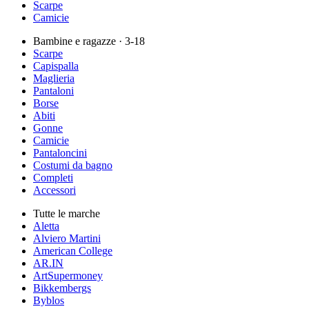
Scarpe
Camicie
Bambine e ragazze
· 3-18
Scarpe
Capispalla
Maglieria
Pantaloni
Borse
Abiti
Gonne
Camicie
Pantaloncini
Costumi da bagno
Completi
Accessori
Tutte le marche
Aletta
Alviero Martini
American College
AR.IN
ArtSupermoney
Bikkembergs
Byblos