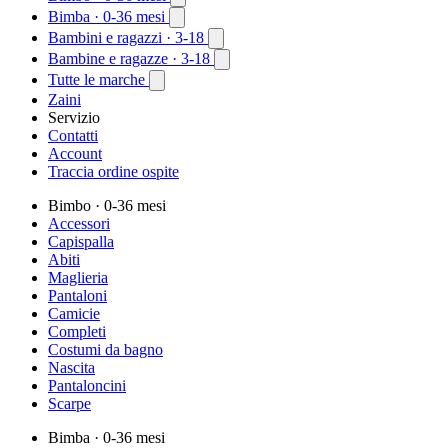
Bimba
· 0-36 mesi
Bambini e ragazzi
· 3-18
Bambine e ragazze
· 3-18
Tutte le marche
Zaini
Servizio
Contatti
Account
Traccia ordine ospite
Bimbo
· 0-36 mesi
Accessori
Capispalla
Abiti
Maglieria
Pantaloni
Camicie
Completi
Costumi da bagno
Nascita
Pantaloncini
Scarpe
Bimba
· 0-36 mesi