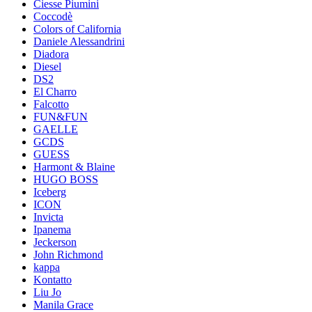
Ciesse Piumini
Coccodè
Colors of California
Daniele Alessandrini
Diadora
Diesel
DS2
El Charro
Falcotto
FUN&FUN
GAELLE
GCDS
GUESS
Harmont & Blaine
HUGO BOSS
Iceberg
ICON
Invicta
Ipanema
Jeckerson
John Richmond
kappa
Kontatto
Liu Jo
Manila Grace