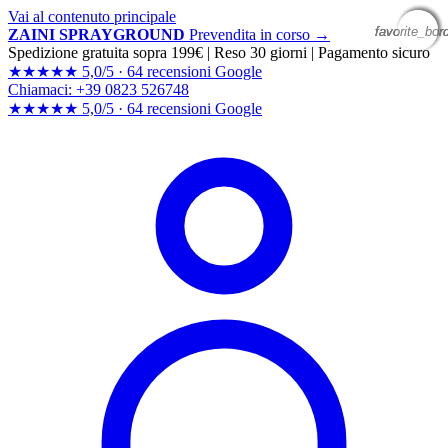
Vai al contenuto principale
favorite_bor
favorite_bor
favorite_bor
favorite_bor
ZAINI SPRAYGROUND
Prevendita in corso →
Spedizione gratuita sopra 199€
|
Reso 30 giorni
|
Pagamento sicuro
★★★★★
5,0/5 ·
64 recensioni Google
Chiamaci: +39 0823 526748
★★★★★
5,0/5 ·
64 recensioni
Google