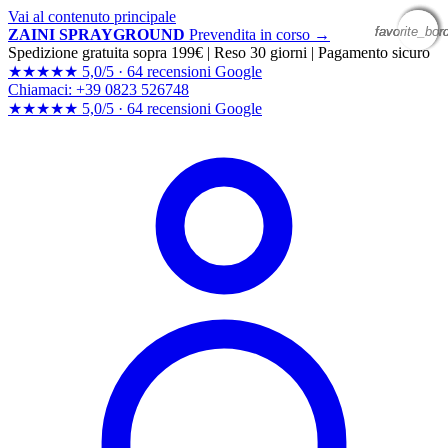
Vai al contenuto principale
favorite_bor
favorite_bor
favorite_bor
favorite_bor
ZAINI SPRAYGROUND
Prevendita in corso →
Spedizione gratuita sopra 199€
|
Reso 30 giorni
|
Pagamento sicuro
★★★★★
5,0/5 ·
64 recensioni Google
Chiamaci: +39 0823 526748
★★★★★
5,0/5 ·
64 recensioni
Google