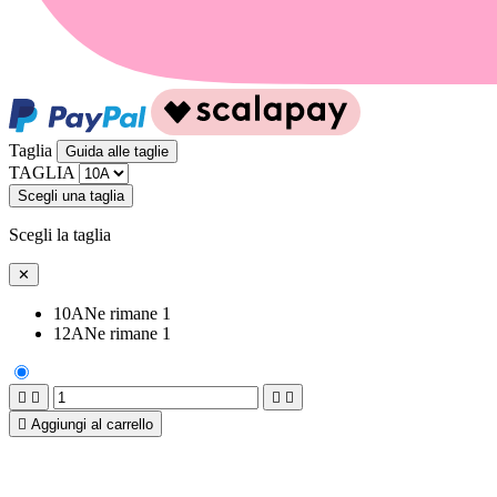
Taglia
Guida alle taglie
TAGLIA
Scegli una taglia
Scegli la taglia
✕
10A
Ne rimane 1
12A
Ne rimane 1





Aggiungi al carrello