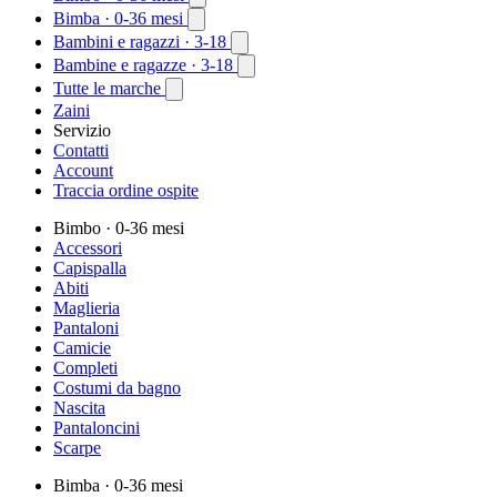
Bimba
· 0-36 mesi
Bambini e ragazzi
· 3-18
Bambine e ragazze
· 3-18
Tutte le marche
Zaini
Servizio
Contatti
Account
Traccia ordine ospite
Bimbo
· 0-36 mesi
Accessori
Capispalla
Abiti
Maglieria
Pantaloni
Camicie
Completi
Costumi da bagno
Nascita
Pantaloncini
Scarpe
Bimba
· 0-36 mesi