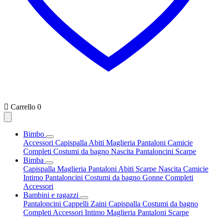

Carrello
0
Bimbo
Accessori
Capispalla
Abiti
Maglieria
Pantaloni
Camicie
Completi
Costumi da bagno
Nascita
Pantaloncini
Scarpe
Bimba
Capispalla
Maglieria
Pantaloni
Abiti
Scarpe
Nascita
Camicie
Intimo
Pantaloncini
Costumi da bagno
Gonne
Completi
Accessori
Bambini e ragazzi
Pantaloncini
Cappelli
Zaini
Capispalla
Costumi da bagno
Completi
Accessori
Intimo
Maglieria
Pantaloni
Scarpe