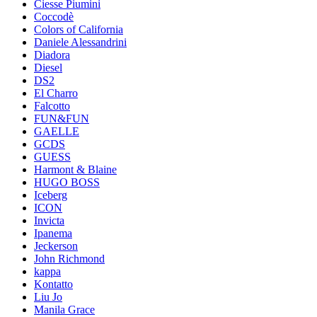
Ciesse Piumini
Coccodè
Colors of California
Daniele Alessandrini
Diadora
Diesel
DS2
El Charro
Falcotto
FUN&FUN
GAELLE
GCDS
GUESS
Harmont & Blaine
HUGO BOSS
Iceberg
ICON
Invicta
Ipanema
Jeckerson
John Richmond
kappa
Kontatto
Liu Jo
Manila Grace