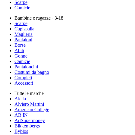
Scarpe
Camicie
Bambine e ragazze
· 3-18
Scarpe
Capispalla
Maglieria
Pantaloni
Borse
Abiti
Gonne
Camicie
Pantaloncini
Costumi da bagno
Completi
Accessori
Tutte le marche
Aletta
Alviero Martini
American College
AR.IN
ArtSupermoney
Bikkembergs
Byblos