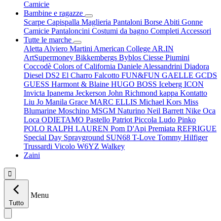
Camicie
Bambine e ragazze
Scarpe
Capispalla
Maglieria
Pantaloni
Borse
Abiti
Gonne
Camicie
Pantaloncini
Costumi da bagno
Completi
Accessori
Tutte le marche
Aletta
Alviero Martini
American College
AR.IN
ArtSupermoney
Bikkembergs
Byblos
Ciesse Piumini
Coccodè
Colors of California
Daniele Alessandrini
Diadora
Diesel
DS2
El Charro
Falcotto
FUN&FUN
GAELLE
GCDS
GUESS
Harmont & Blaine
HUGO BOSS
Iceberg
ICON
Invicta
Ipanema
Jeckerson
John Richmond
kappa
Kontatto
Liu Jo
Manila Grace
MARC ELLIS
Michael Kors
Miss
Blumarine
Moschino
MSGM
Naturino
Neil Barrett
Nike
Oca
Loca
ODIETAMO
Pastello
Patriot
Piccola Ludo
Pinko
POLO RALPH LAUREN
Pom D'Api
Premiata
REFRIGUE
Special Day
Sprayground
SUN68
T-Love
Tommy Hilfiger
Trussardi
Vicolo
W6YZ
Walkey
Zaini

Menu
Tutto