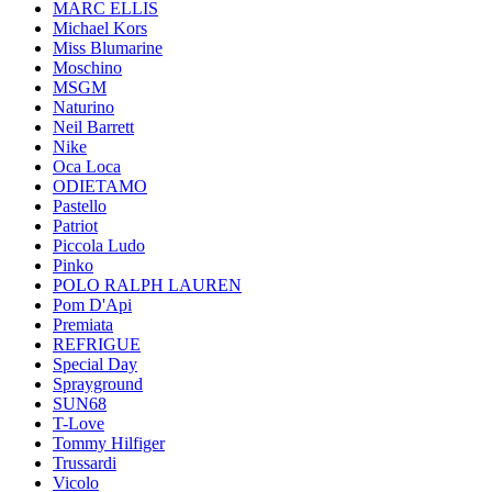
MARC ELLIS
Michael Kors
Miss Blumarine
Moschino
MSGM
Naturino
Neil Barrett
Nike
Oca Loca
ODIETAMO
Pastello
Patriot
Piccola Ludo
Pinko
POLO RALPH LAUREN
Pom D'Api
Premiata
REFRIGUE
Special Day
Sprayground
SUN68
T-Love
Tommy Hilfiger
Trussardi
Vicolo