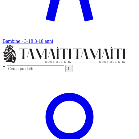
Bambine · 3-18
3-18 anni

