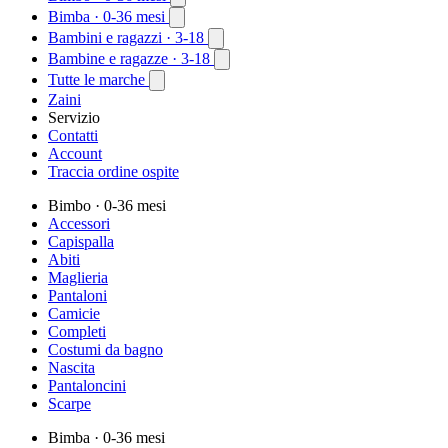
Bimba
· 0-36 mesi
Bambini e ragazzi
· 3-18
Bambine e ragazze
· 3-18
Tutte le marche
Zaini
Servizio
Contatti
Account
Traccia ordine ospite
Bimbo
· 0-36 mesi
Accessori
Capispalla
Abiti
Maglieria
Pantaloni
Camicie
Completi
Costumi da bagno
Nascita
Pantaloncini
Scarpe
Bimba
· 0-36 mesi