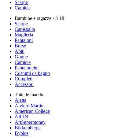
Scarpe
Camicie
Bambine e ragazze
· 3-18
Scarpe
Capispalla
Maglieria
Pantaloni
Borse
Abiti
Gonne
Camicie
Pantaloncini
Costumi da bagno
Completi
Accessori
Tutte le marche
Aletta
Alviero Martini
American College
AR.IN
ArtSupermoney
Bikkembergs
Byblos