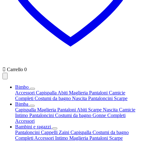

Carrello
0
Bimbo
Accessori
Capispalla
Abiti
Maglieria
Pantaloni
Camicie
Completi
Costumi da bagno
Nascita
Pantaloncini
Scarpe
Bimba
Capispalla
Maglieria
Pantaloni
Abiti
Scarpe
Nascita
Camicie
Intimo
Pantaloncini
Costumi da bagno
Gonne
Completi
Accessori
Bambini e ragazzi
Pantaloncini
Cappelli
Zaini
Capispalla
Costumi da bagno
Completi
Accessori
Intimo
Maglieria
Pantaloni
Scarpe