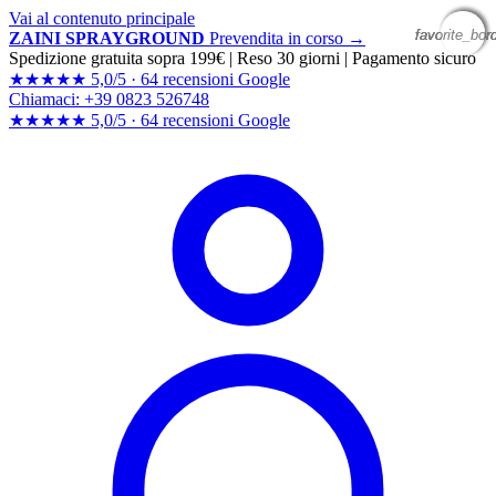
Vai al contenuto principale
favorite_bor
favorite_bor
favorite_bor
favorite_bor
ZAINI SPRAYGROUND
Prevendita in corso →
Spedizione gratuita sopra 199€
|
Reso 30 giorni
|
Pagamento sicuro
★★★★★
5,0/5 ·
64 recensioni Google
Chiamaci: +39 0823 526748
★★★★★
5,0/5 ·
64 recensioni
Google