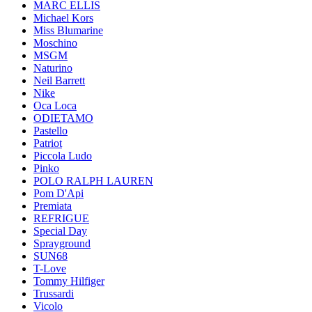
MARC ELLIS
Michael Kors
Miss Blumarine
Moschino
MSGM
Naturino
Neil Barrett
Nike
Oca Loca
ODIETAMO
Pastello
Patriot
Piccola Ludo
Pinko
POLO RALPH LAUREN
Pom D'Api
Premiata
REFRIGUE
Special Day
Sprayground
SUN68
T-Love
Tommy Hilfiger
Trussardi
Vicolo