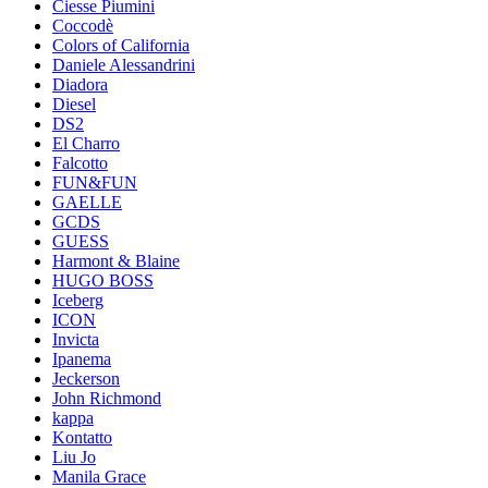
Ciesse Piumini
Coccodè
Colors of California
Daniele Alessandrini
Diadora
Diesel
DS2
El Charro
Falcotto
FUN&FUN
GAELLE
GCDS
GUESS
Harmont & Blaine
HUGO BOSS
Iceberg
ICON
Invicta
Ipanema
Jeckerson
John Richmond
kappa
Kontatto
Liu Jo
Manila Grace