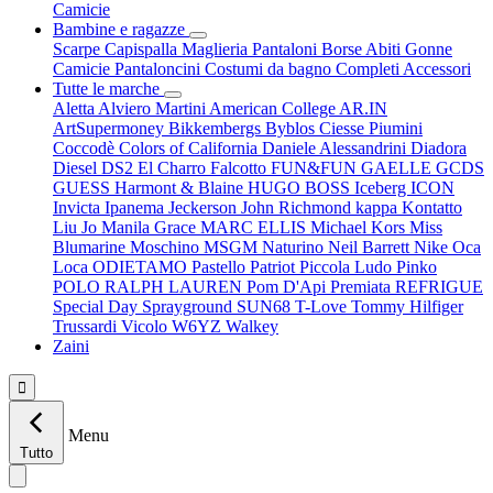
Camicie
Bambine e ragazze
Scarpe
Capispalla
Maglieria
Pantaloni
Borse
Abiti
Gonne
Camicie
Pantaloncini
Costumi da bagno
Completi
Accessori
Tutte le marche
Aletta
Alviero Martini
American College
AR.IN
ArtSupermoney
Bikkembergs
Byblos
Ciesse Piumini
Coccodè
Colors of California
Daniele Alessandrini
Diadora
Diesel
DS2
El Charro
Falcotto
FUN&FUN
GAELLE
GCDS
GUESS
Harmont & Blaine
HUGO BOSS
Iceberg
ICON
Invicta
Ipanema
Jeckerson
John Richmond
kappa
Kontatto
Liu Jo
Manila Grace
MARC ELLIS
Michael Kors
Miss
Blumarine
Moschino
MSGM
Naturino
Neil Barrett
Nike
Oca
Loca
ODIETAMO
Pastello
Patriot
Piccola Ludo
Pinko
POLO RALPH LAUREN
Pom D'Api
Premiata
REFRIGUE
Special Day
Sprayground
SUN68
T-Love
Tommy Hilfiger
Trussardi
Vicolo
W6YZ
Walkey
Zaini

Menu
Tutto