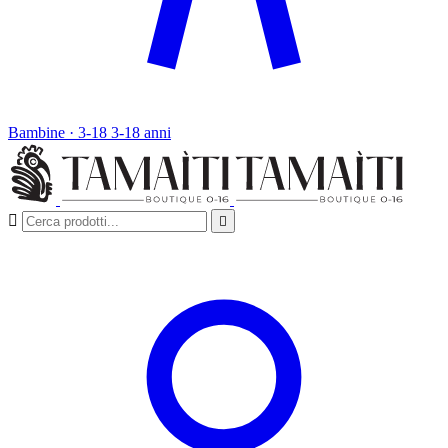
Bambine · 3-18
3-18 anni

