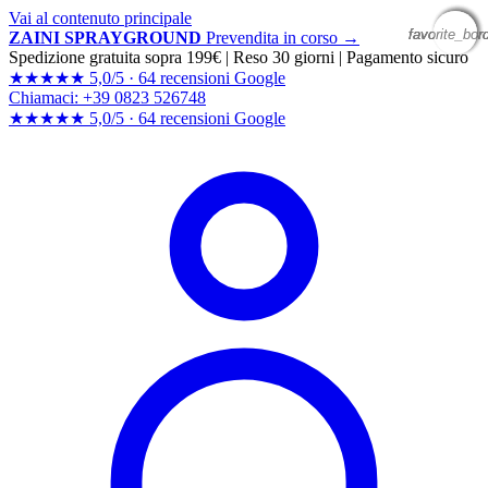
Vai al contenuto principale
favorite_bor
favorite_bor
favorite_bor
favorite_bor
ZAINI SPRAYGROUND
Prevendita in corso →
Spedizione gratuita sopra 199€
|
Reso 30 giorni
|
Pagamento sicuro
★★★★★
5,0/5 ·
64 recensioni Google
Chiamaci: +39 0823 526748
★★★★★
5,0/5 ·
64 recensioni
Google