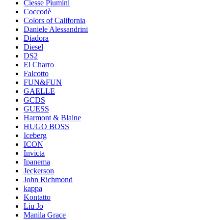
Ciesse Piumini
Coccodè
Colors of California
Daniele Alessandrini
Diadora
Diesel
DS2
El Charro
Falcotto
FUN&FUN
GAELLE
GCDS
GUESS
Harmont & Blaine
HUGO BOSS
Iceberg
ICON
Invicta
Ipanema
Jeckerson
John Richmond
kappa
Kontatto
Liu Jo
Manila Grace