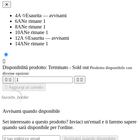
✕
4A
Esaurita — avvisami
6A
Ne rimane 1
8A
Ne rimane 1
10A
Ne rimane 1
12A
Esaurita — avvisami
14A
Ne rimane 1

Disponibilità prodotto:
Terminato - Sold out
Prodotto disponibile con
diverse opzioni





Aggiungi al carrello
favorite_border
Avvisami quando disponibile
Sei interessato a questo prodotto? Inviaci un'email e ti faremo sapere
quando sarà disponibile per l'ordine.
Avvisami quando disponibile