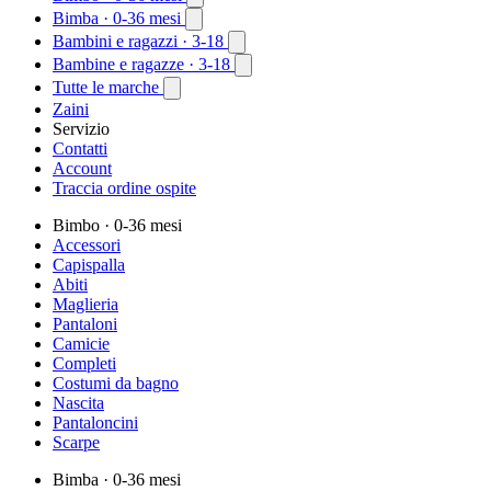
Bimba
· 0-36 mesi
Bambini e ragazzi
· 3-18
Bambine e ragazze
· 3-18
Tutte le marche
Zaini
Servizio
Contatti
Account
Traccia ordine ospite
Bimbo
· 0-36 mesi
Accessori
Capispalla
Abiti
Maglieria
Pantaloni
Camicie
Completi
Costumi da bagno
Nascita
Pantaloncini
Scarpe
Bimba
· 0-36 mesi