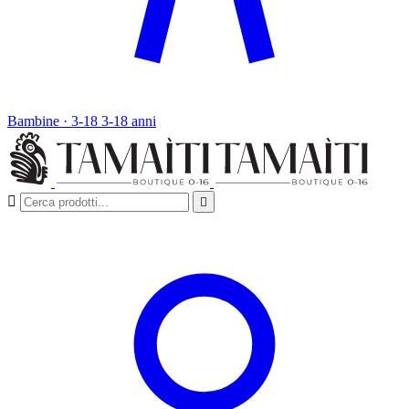
Bambine · 3-18
3-18 anni

