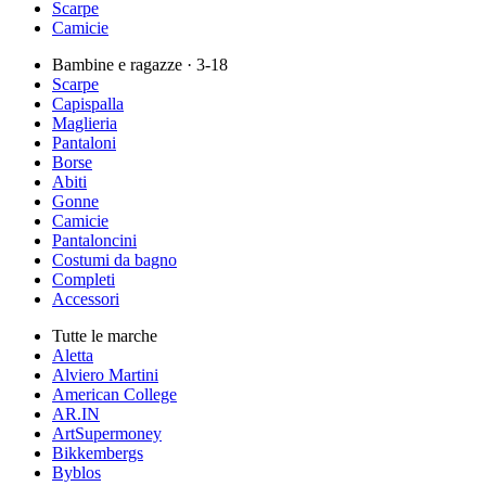
Scarpe
Camicie
Bambine e ragazze
· 3-18
Scarpe
Capispalla
Maglieria
Pantaloni
Borse
Abiti
Gonne
Camicie
Pantaloncini
Costumi da bagno
Completi
Accessori
Tutte le marche
Aletta
Alviero Martini
American College
AR.IN
ArtSupermoney
Bikkembergs
Byblos