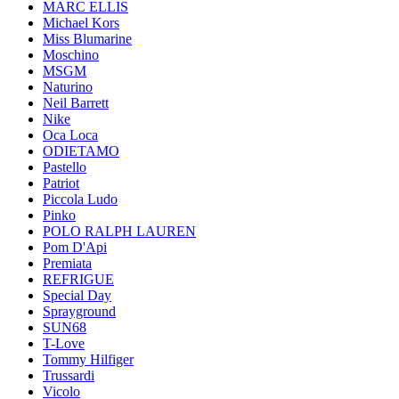
MARC ELLIS
Michael Kors
Miss Blumarine
Moschino
MSGM
Naturino
Neil Barrett
Nike
Oca Loca
ODIETAMO
Pastello
Patriot
Piccola Ludo
Pinko
POLO RALPH LAUREN
Pom D'Api
Premiata
REFRIGUE
Special Day
Sprayground
SUN68
T-Love
Tommy Hilfiger
Trussardi
Vicolo