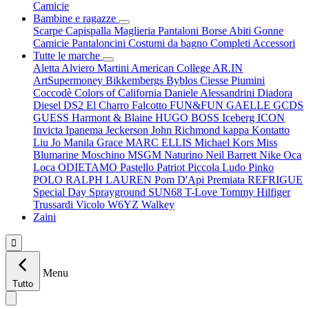
Camicie
Bambine e ragazze
Scarpe
Capispalla
Maglieria
Pantaloni
Borse
Abiti
Gonne
Camicie
Pantaloncini
Costumi da bagno
Completi
Accessori
Tutte le marche
Aletta
Alviero Martini
American College
AR.IN
ArtSupermoney
Bikkembergs
Byblos
Ciesse Piumini
Coccodè
Colors of California
Daniele Alessandrini
Diadora
Diesel
DS2
El Charro
Falcotto
FUN&FUN
GAELLE
GCDS
GUESS
Harmont & Blaine
HUGO BOSS
Iceberg
ICON
Invicta
Ipanema
Jeckerson
John Richmond
kappa
Kontatto
Liu Jo
Manila Grace
MARC ELLIS
Michael Kors
Miss
Blumarine
Moschino
MSGM
Naturino
Neil Barrett
Nike
Oca
Loca
ODIETAMO
Pastello
Patriot
Piccola Ludo
Pinko
POLO RALPH LAUREN
Pom D'Api
Premiata
REFRIGUE
Special Day
Sprayground
SUN68
T-Love
Tommy Hilfiger
Trussardi
Vicolo
W6YZ
Walkey
Zaini

Menu
Tutto