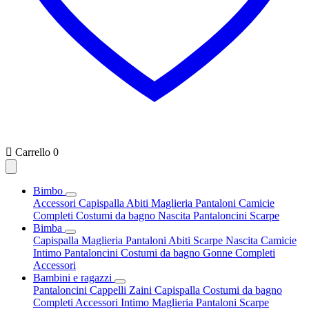

Carrello
0
Bimbo
Accessori
Capispalla
Abiti
Maglieria
Pantaloni
Camicie
Completi
Costumi da bagno
Nascita
Pantaloncini
Scarpe
Bimba
Capispalla
Maglieria
Pantaloni
Abiti
Scarpe
Nascita
Camicie
Intimo
Pantaloncini
Costumi da bagno
Gonne
Completi
Accessori
Bambini e ragazzi
Pantaloncini
Cappelli
Zaini
Capispalla
Costumi da bagno
Completi
Accessori
Intimo
Maglieria
Pantaloni
Scarpe