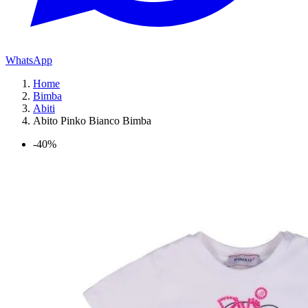
WhatsApp
Home
Bimba
Abiti
Abito Pinko Bianco Bimba
-40%