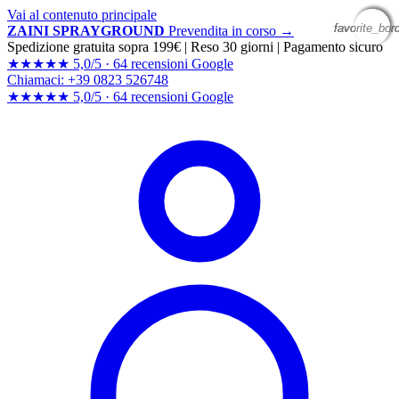
Vai al contenuto principale
favorite_bor
favorite_bor
favorite_bor
favorite_bor
ZAINI SPRAYGROUND
Prevendita in corso →
Spedizione gratuita sopra 199€
|
Reso 30 giorni
|
Pagamento sicuro
★★★★★
5,0/5 ·
64 recensioni Google
Chiamaci: +39 0823 526748
★★★★★
5,0/5 ·
64 recensioni
Google