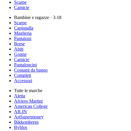
Scarpe
Camicie
Bambine e ragazze
· 3-18
Scarpe
Capispalla
Maglieria
Pantaloni
Borse
Abiti
Gonne
Camicie
Pantaloncini
Costumi da bagno
Completi
Accessori
Tutte le marche
Aletta
Alviero Martini
American College
AR.IN
ArtSupermoney
Bikkembergs
Byblos