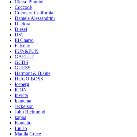
Ciesse Piumini
Coccodè
Colors of California
Daniele Alessandrini
Diadora
Diesel
DS2
El Charro
Falcotto
FUN&FUN
GAELLE
GCDS
GUESS
Harmont & Blaine
HUGO BOSS
Iceberg
ICON
Invicta
Ipanema
Jeckerson
John Richmond
kappa
Kontatto
Liu Jo
Manila Grace