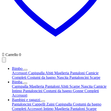

Carrello
0
Bimbo
Accessori
Capispalla
Abiti
Maglieria
Pantaloni
Camicie
Completi
Costumi da bagno
Nascita
Pantaloncini
Scarpe
Bimba
Capispalla
Maglieria
Pantaloni
Abiti
Scarpe
Nascita
Camicie
Intimo
Pantaloncini
Costumi da bagno
Gonne
Completi
Accessori
Bambini e ragazzi
Pantaloncini
Cappelli
Zaini
Capispalla
Costumi da bagno
Completi
Accessori
Intimo
Maglieria
Pantaloni
Scarpe