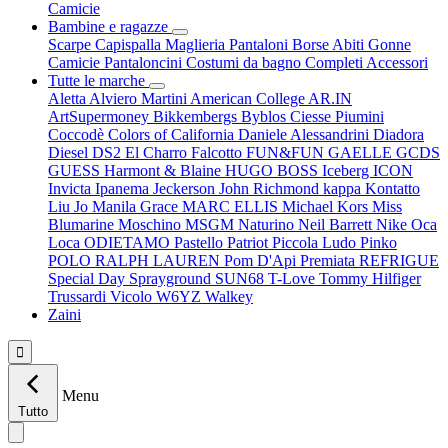
Camicie
Bambine e ragazze
Scarpe
Capispalla
Maglieria
Pantaloni
Borse
Abiti
Gonne
Camicie
Pantaloncini
Costumi da bagno
Completi
Accessori
Tutte le marche
Aletta
Alviero Martini
American College
AR.IN
ArtSupermoney
Bikkembergs
Byblos
Ciesse Piumini
Coccodè
Colors of California
Daniele Alessandrini
Diadora
Diesel
DS2
El Charro
Falcotto
FUN&FUN
GAELLE
GCDS
GUESS
Harmont & Blaine
HUGO BOSS
Iceberg
ICON
Invicta
Ipanema
Jeckerson
John Richmond
kappa
Kontatto
Liu Jo
Manila Grace
MARC ELLIS
Michael Kors
Miss
Blumarine
Moschino
MSGM
Naturino
Neil Barrett
Nike
Oca
Loca
ODIETAMO
Pastello
Patriot
Piccola Ludo
Pinko
POLO RALPH LAUREN
Pom D'Api
Premiata
REFRIGUE
Special Day
Sprayground
SUN68
T-Love
Tommy Hilfiger
Trussardi
Vicolo
W6YZ
Walkey
Zaini

Menu
Tutto