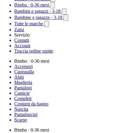
Bimba
· 0-36 mesi
Bambini e ragazzi
· 3-18
Bambine e ragazze
· 3-18
Tutte le marche
Zaini
Servizio
Contatti
Account
Traccia ordine ospite
Bimbo
· 0-36 mesi
Accessori
Capispalla
Abiti
Maglieria
Pantaloni
Camicie
Completi
Costumi da bagno
Nascita
Pantaloncini
Scarpe
Bimba
· 0-36 mesi