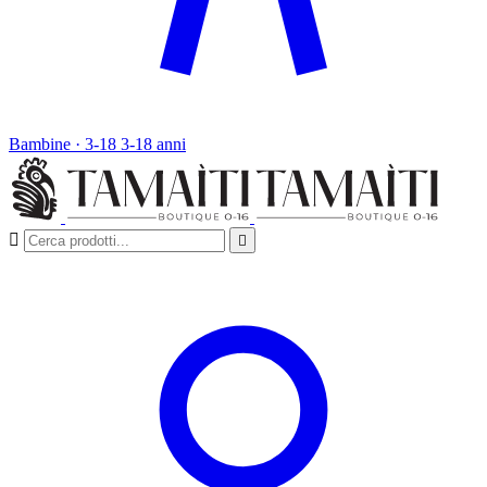
Bambine · 3-18
3-18 anni

