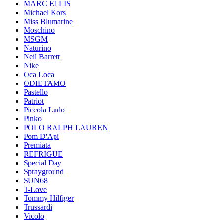
MARC ELLIS
Michael Kors
Miss Blumarine
Moschino
MSGM
Naturino
Neil Barrett
Nike
Oca Loca
ODIETAMO
Pastello
Patriot
Piccola Ludo
Pinko
POLO RALPH LAUREN
Pom D'Api
Premiata
REFRIGUE
Special Day
Sprayground
SUN68
T-Love
Tommy Hilfiger
Trussardi
Vicolo