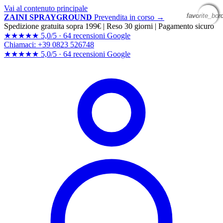
Vai al contenuto principale
favorite_bor
favorite_bor
favorite_bor
favorite_bor
ZAINI SPRAYGROUND
Prevendita in corso →
Spedizione gratuita sopra 199€
|
Reso 30 giorni
|
Pagamento sicuro
★★★★★
5,0/5 ·
64 recensioni Google
Chiamaci: +39 0823 526748
★★★★★
5,0/5 ·
64 recensioni
Google