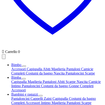

Carrello
0
Bimbo
Accessori
Capispalla
Abiti
Maglieria
Pantaloni
Camicie
Completi
Costumi da bagno
Nascita
Pantaloncini
Scarpe
Bimba
Capispalla
Maglieria
Pantaloni
Abiti
Scarpe
Nascita
Camicie
Intimo
Pantaloncini
Costumi da bagno
Gonne
Completi
Accessori
Bambini e ragazzi
Pantaloncini
Cappelli
Zaini
Capispalla
Costumi da bagno
Completi
Accessori
Intimo
Maglieria
Pantaloni
Scarpe