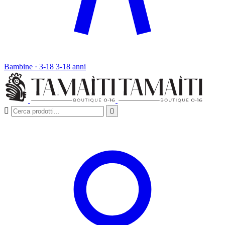
Bambine · 3-18
3-18 anni

