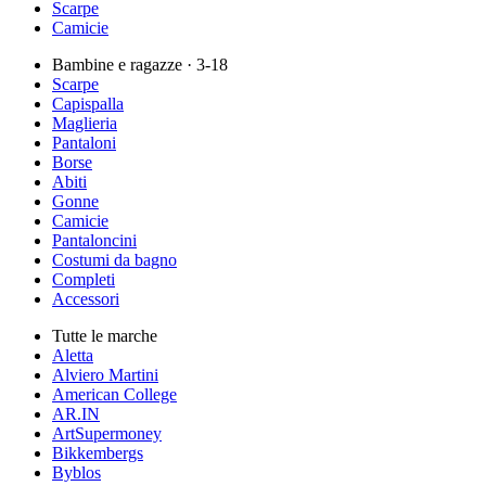
Scarpe
Camicie
Bambine e ragazze
· 3-18
Scarpe
Capispalla
Maglieria
Pantaloni
Borse
Abiti
Gonne
Camicie
Pantaloncini
Costumi da bagno
Completi
Accessori
Tutte le marche
Aletta
Alviero Martini
American College
AR.IN
ArtSupermoney
Bikkembergs
Byblos