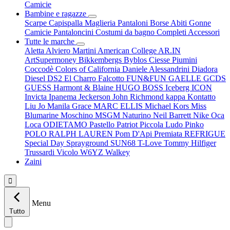
Camicie
Bambine e ragazze
Scarpe
Capispalla
Maglieria
Pantaloni
Borse
Abiti
Gonne
Camicie
Pantaloncini
Costumi da bagno
Completi
Accessori
Tutte le marche
Aletta
Alviero Martini
American College
AR.IN
ArtSupermoney
Bikkembergs
Byblos
Ciesse Piumini
Coccodè
Colors of California
Daniele Alessandrini
Diadora
Diesel
DS2
El Charro
Falcotto
FUN&FUN
GAELLE
GCDS
GUESS
Harmont & Blaine
HUGO BOSS
Iceberg
ICON
Invicta
Ipanema
Jeckerson
John Richmond
kappa
Kontatto
Liu Jo
Manila Grace
MARC ELLIS
Michael Kors
Miss
Blumarine
Moschino
MSGM
Naturino
Neil Barrett
Nike
Oca
Loca
ODIETAMO
Pastello
Patriot
Piccola Ludo
Pinko
POLO RALPH LAUREN
Pom D'Api
Premiata
REFRIGUE
Special Day
Sprayground
SUN68
T-Love
Tommy Hilfiger
Trussardi
Vicolo
W6YZ
Walkey
Zaini

Menu
Tutto