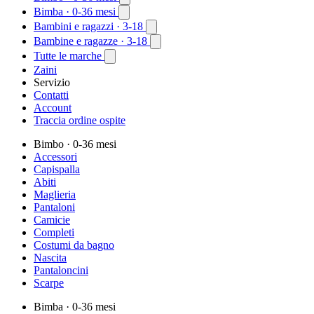
Bimba
· 0-36 mesi
Bambini e ragazzi
· 3-18
Bambine e ragazze
· 3-18
Tutte le marche
Zaini
Servizio
Contatti
Account
Traccia ordine ospite
Bimbo
· 0-36 mesi
Accessori
Capispalla
Abiti
Maglieria
Pantaloni
Camicie
Completi
Costumi da bagno
Nascita
Pantaloncini
Scarpe
Bimba
· 0-36 mesi