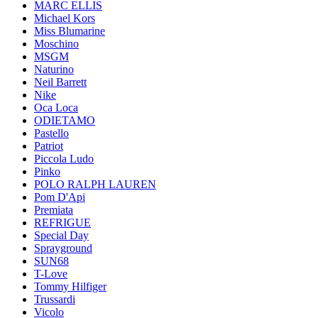
MARC ELLIS
Michael Kors
Miss Blumarine
Moschino
MSGM
Naturino
Neil Barrett
Nike
Oca Loca
ODIETAMO
Pastello
Patriot
Piccola Ludo
Pinko
POLO RALPH LAUREN
Pom D'Api
Premiata
REFRIGUE
Special Day
Sprayground
SUN68
T-Love
Tommy Hilfiger
Trussardi
Vicolo