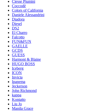
Ciesse Piumini
Coccodè
Colors of California
Daniele Alessandrini
Diadora
Diesel
DS2
El Charro
Falcotto
FUN&FUN
GAELLE
GCDS
GUESS
Harmont & Blaine
HUGO BOSS
Iceberg
ICON
Invicta
Ipanema
Jeckerson
John Richmond
kappa
Kontatto
Liu Jo
Manila Grace