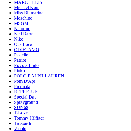
MARC ELLIS
Michael Kors
Miss Blumarine
Moschino
MSGM
Naturino
Neil Barrett
Nike
Oca Loca
ODIETAMO
Pastello
Patriot
Piccola Ludo
Pinko
POLO RALPH LAUREN
Pom D'Api
Premiata
REFRIGUE
Special Day
Sprayground
SUN68
T-Love
Tommy Hilfiger
Trussardi
Vicolo