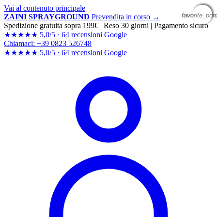
Vai al contenuto principale
favorite_bor
favorite_bor
favorite_bor
favorite_bor
ZAINI SPRAYGROUND
Prevendita in corso →
Spedizione gratuita sopra 199€
|
Reso 30 giorni
|
Pagamento sicuro
★★★★★
5,0/5 ·
64 recensioni Google
Chiamaci: +39 0823 526748
★★★★★
5,0/5 ·
64 recensioni
Google