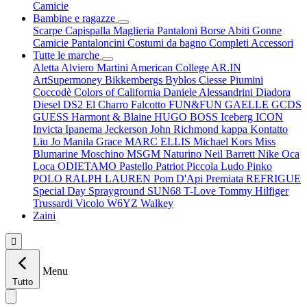
Camicie
Bambine e ragazze
Scarpe
Capispalla
Maglieria
Pantaloni
Borse
Abiti
Gonne
Camicie
Pantaloncini
Costumi da bagno
Completi
Accessori
Tutte le marche
Aletta
Alviero Martini
American College
AR.IN
ArtSupermoney
Bikkembergs
Byblos
Ciesse Piumini
Coccodè
Colors of California
Daniele Alessandrini
Diadora
Diesel
DS2
El Charro
Falcotto
FUN&FUN
GAELLE
GCDS
GUESS
Harmont & Blaine
HUGO BOSS
Iceberg
ICON
Invicta
Ipanema
Jeckerson
John Richmond
kappa
Kontatto
Liu Jo
Manila Grace
MARC ELLIS
Michael Kors
Miss
Blumarine
Moschino
MSGM
Naturino
Neil Barrett
Nike
Oca
Loca
ODIETAMO
Pastello
Patriot
Piccola Ludo
Pinko
POLO RALPH LAUREN
Pom D'Api
Premiata
REFRIGUE
Special Day
Sprayground
SUN68
T-Love
Tommy Hilfiger
Trussardi
Vicolo
W6YZ
Walkey
Zaini

Menu
Tutto