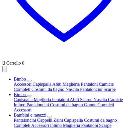

Carrello
0
Bimbo
Accessori
Capispalla
Abiti
Maglieria
Pantaloni
Camicie
Completi
Costumi da bagno
Nascita
Pantaloncini
Scarpe
Bimba
Capispalla
Maglieria
Pantaloni
Abiti
Scarpe
Nascita
Camicie
Intimo
Pantaloncini
Costumi da bagno
Gonne
Completi
Accessori
Bambini e ragazzi
Pantaloncini
Cappelli
Zaini
Capispalla
Costumi da bagno
Completi
Accessori
Intimo
Maglieria
Pantaloni
Scarpe