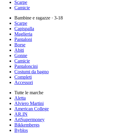
Scarpe
Camicie
Bambine e ragazze
· 3-18
Scarpe
Capispalla
Maglieria
Pantaloni
Borse
Abiti
Gonne
Camicie
Pantaloncini
Costumi da bagno
Completi
Accessori
Tutte le marche
Aletta
Alviero Martini
American College
AR.IN
ArtSupermoney
Bikkembergs
Byblos