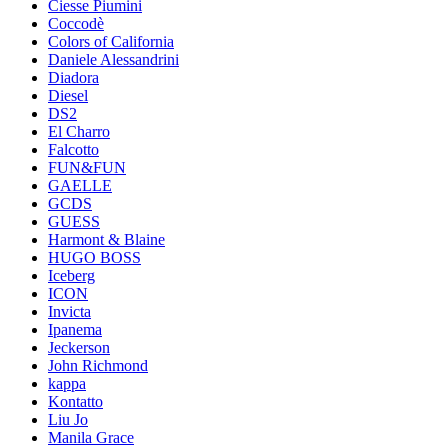
Ciesse Piumini
Coccodè
Colors of California
Daniele Alessandrini
Diadora
Diesel
DS2
El Charro
Falcotto
FUN&FUN
GAELLE
GCDS
GUESS
Harmont & Blaine
HUGO BOSS
Iceberg
ICON
Invicta
Ipanema
Jeckerson
John Richmond
kappa
Kontatto
Liu Jo
Manila Grace