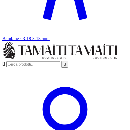
Bambine · 3-18
3-18 anni

