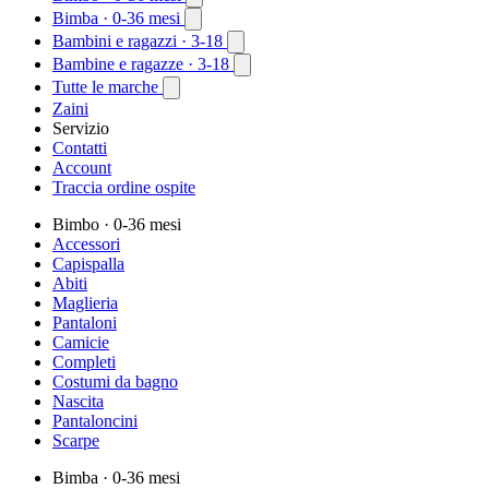
Bimba
· 0-36 mesi
Bambini e ragazzi
· 3-18
Bambine e ragazze
· 3-18
Tutte le marche
Zaini
Servizio
Contatti
Account
Traccia ordine ospite
Bimbo
· 0-36 mesi
Accessori
Capispalla
Abiti
Maglieria
Pantaloni
Camicie
Completi
Costumi da bagno
Nascita
Pantaloncini
Scarpe
Bimba
· 0-36 mesi