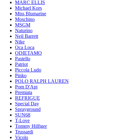
MARC ELLIS
Michael Kors
Miss Blumarine
Moschino
MSGM
Naturino
Neil Barrett
Nike
Oca Loca
ODIETAMO
Pastello
Patriot
Piccola Ludo
Pinko
POLO RALPH LAUREN
Pom D'Api
Premiata
REFRIGUE
Special Day
Sprayground
SUN68
T-Love
Tommy Hilfiger
Trussardi
Vicolo