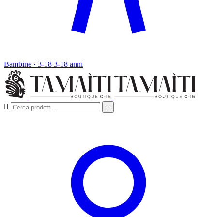
Bambine · 3-18
3-18 anni

