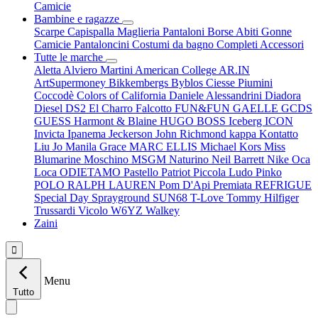
Camicie
Bambine e ragazze
Scarpe
Capispalla
Maglieria
Pantaloni
Borse
Abiti
Gonne
Camicie
Pantaloncini
Costumi da bagno
Completi
Accessori
Tutte le marche
Aletta
Alviero Martini
American College
AR.IN
ArtSupermoney
Bikkembergs
Byblos
Ciesse Piumini
Coccodè
Colors of California
Daniele Alessandrini
Diadora
Diesel
DS2
El Charro
Falcotto
FUN&FUN
GAELLE
GCDS
GUESS
Harmont & Blaine
HUGO BOSS
Iceberg
ICON
Invicta
Ipanema
Jeckerson
John Richmond
kappa
Kontatto
Liu Jo
Manila Grace
MARC ELLIS
Michael Kors
Miss
Blumarine
Moschino
MSGM
Naturino
Neil Barrett
Nike
Oca
Loca
ODIETAMO
Pastello
Patriot
Piccola Ludo
Pinko
POLO RALPH LAUREN
Pom D'Api
Premiata
REFRIGUE
Special Day
Sprayground
SUN68
T-Love
Tommy Hilfiger
Trussardi
Vicolo
W6YZ
Walkey
Zaini

Menu
Tutto