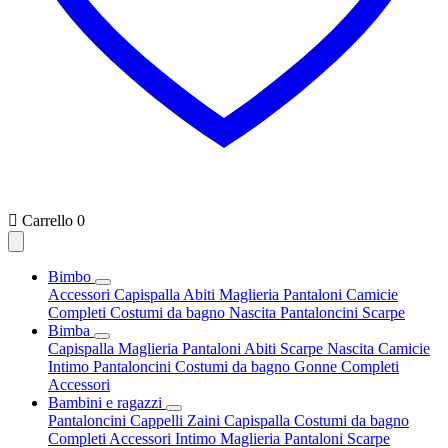

Carrello
0
Bimbo
Accessori
Capispalla
Abiti
Maglieria
Pantaloni
Camicie
Completi
Costumi da bagno
Nascita
Pantaloncini
Scarpe
Bimba
Capispalla
Maglieria
Pantaloni
Abiti
Scarpe
Nascita
Camicie
Intimo
Pantaloncini
Costumi da bagno
Gonne
Completi
Accessori
Bambini e ragazzi
Pantaloncini
Cappelli
Zaini
Capispalla
Costumi da bagno
Completi
Accessori
Intimo
Maglieria
Pantaloni
Scarpe