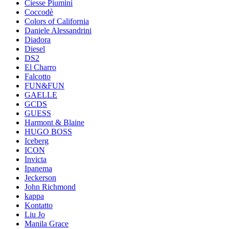
Ciesse Piumini
Coccodè
Colors of California
Daniele Alessandrini
Diadora
Diesel
DS2
El Charro
Falcotto
FUN&FUN
GAELLE
GCDS
GUESS
Harmont & Blaine
HUGO BOSS
Iceberg
ICON
Invicta
Ipanema
Jeckerson
John Richmond
kappa
Kontatto
Liu Jo
Manila Grace