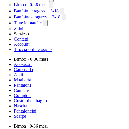
Bimba
· 0-36 mesi
Bambini e ragazzi
· 3-18
Bambine e ragazze
· 3-18
Tutte le marche
Zaini
Servizio
Contatti
Account
Traccia ordine ospite
Bimbo
· 0-36 mesi
Accessori
Capispalla
Abiti
Maglieria
Pantaloni
Camicie
Completi
Costumi da bagno
Nascita
Pantaloncini
Scarpe
Bimba
· 0-36 mesi