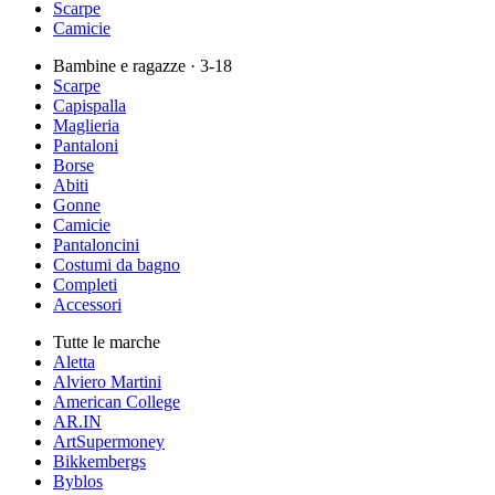
Scarpe
Camicie
Bambine e ragazze
· 3-18
Scarpe
Capispalla
Maglieria
Pantaloni
Borse
Abiti
Gonne
Camicie
Pantaloncini
Costumi da bagno
Completi
Accessori
Tutte le marche
Aletta
Alviero Martini
American College
AR.IN
ArtSupermoney
Bikkembergs
Byblos