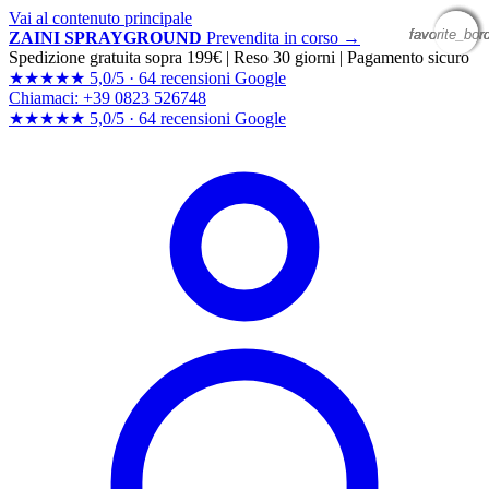
Vai al contenuto principale
favorite_bor
favorite_bor
favorite_bor
favorite_bor
ZAINI SPRAYGROUND
Prevendita in corso →
Spedizione gratuita sopra 199€
|
Reso 30 giorni
|
Pagamento sicuro
★★★★★
5,0/5 ·
64 recensioni Google
Chiamaci: +39 0823 526748
★★★★★
5,0/5 ·
64 recensioni
Google