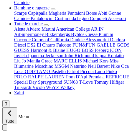
Camicie
Bambine e ragazze
Scarpe
Capispalla
Maglieria
Pantaloni
Borse
Abiti
Gonne
Camicie
Pantaloncini
Costumi da bagno
Completi
Accessori
Tutte le marche
Aletta
Alviero Martini
American College
AR.IN
ArtSupermoney
Bikkembergs
Byblos
Ciesse Piumini
Coccodè
Colors of California
Daniele Alessandrini
Diadora
Diesel
DS2
El Charro
Falcotto
FUN&FUN
GAELLE
GCDS
GUESS
Harmont & Blaine
HUGO BOSS
Iceberg
ICON
Invicta
Ipanema
Jeckerson
John Richmond
kappa
Kontatto
Liu Jo
Manila Grace
MARC ELLIS
Michael Kors
Miss
Blumarine
Moschino
MSGM
Naturino
Neil Barrett
Nike
Oca
Loca
ODIETAMO
Pastello
Patriot
Piccola Ludo
Pinko
POLO RALPH LAUREN
Pom D'Api
Premiata
REFRIGUE
Special Day
Sprayground
SUN68
T-Love
Tommy Hilfiger
Trussardi
Vicolo
W6YZ
Walkey
Zaini

Menu
Tutto