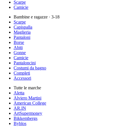
Scarpe
Camicie
Bambine e ragazze
· 3-18
Scarpe
Capispalla
Maglieria
Pantaloni
Borse
Abiti
Gonne
Camicie
Pantaloncini
Costumi da bagno
Completi
Accessori
Tutte le marche
Aletta
Alviero Martini
American College
AR.IN
ArtSupermoney
Bikkembergs
Byblos