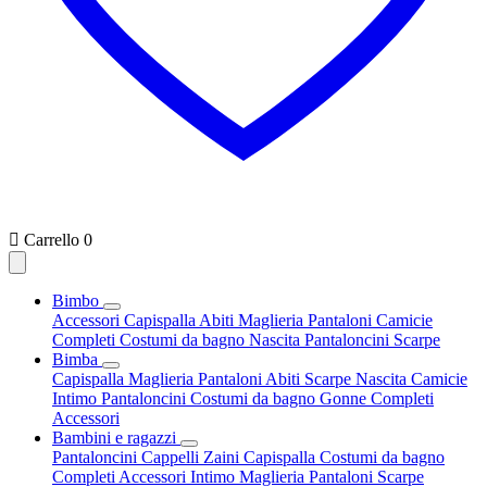

Carrello
0
Bimbo
Accessori
Capispalla
Abiti
Maglieria
Pantaloni
Camicie
Completi
Costumi da bagno
Nascita
Pantaloncini
Scarpe
Bimba
Capispalla
Maglieria
Pantaloni
Abiti
Scarpe
Nascita
Camicie
Intimo
Pantaloncini
Costumi da bagno
Gonne
Completi
Accessori
Bambini e ragazzi
Pantaloncini
Cappelli
Zaini
Capispalla
Costumi da bagno
Completi
Accessori
Intimo
Maglieria
Pantaloni
Scarpe