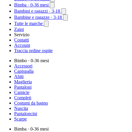
Bimba
· 0-36 mesi
Bambini e ragazzi
· 3-18
Bambine e ragazze
· 3-18
Tutte le marche
Zaini
Servizio
Contatti
Account
Traccia ordine ospite
Bimbo
· 0-36 mesi
Accessori
Capispalla
Abiti
Maglieria
Pantaloni
Camicie
Completi
Costumi da bagno
Nascita
Pantaloncini
Scarpe
Bimba
· 0-36 mesi