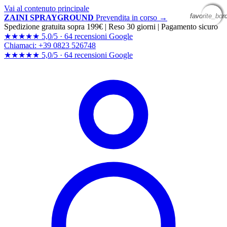
Vai al contenuto principale
favorite_bor
favorite_bor
favorite_bor
favorite_bor
ZAINI SPRAYGROUND
Prevendita in corso →
Spedizione gratuita sopra 199€
|
Reso 30 giorni
|
Pagamento sicuro
★★★★★
5,0/5 ·
64 recensioni Google
Chiamaci: +39 0823 526748
★★★★★
5,0/5 ·
64 recensioni
Google