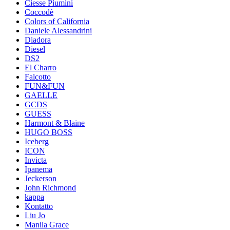
Ciesse Piumini
Coccodè
Colors of California
Daniele Alessandrini
Diadora
Diesel
DS2
El Charro
Falcotto
FUN&FUN
GAELLE
GCDS
GUESS
Harmont & Blaine
HUGO BOSS
Iceberg
ICON
Invicta
Ipanema
Jeckerson
John Richmond
kappa
Kontatto
Liu Jo
Manila Grace