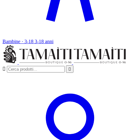
Bambine · 3-18
3-18 anni

