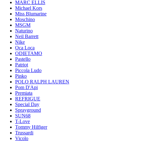
MARC ELLIS
Michael Kors
Miss Blumarine
Moschino
MSGM
Naturino
Neil Barrett
Nike
Oca Loca
ODIETAMO
Pastello
Patriot
Piccola Ludo
Pinko
POLO RALPH LAUREN
Pom D'Api
Premiata
REFRIGUE
Special Day
Sprayground
SUN68
T-Love
Tommy Hilfiger
Trussardi
Vicolo