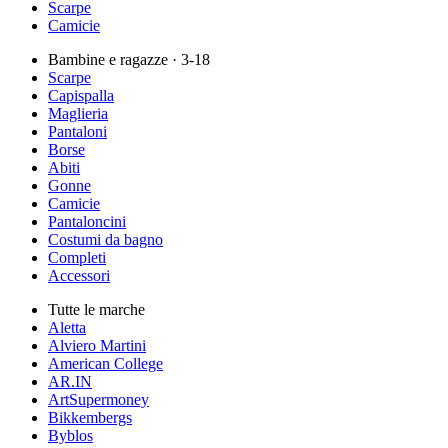
Scarpe
Camicie
Bambine e ragazze
· 3-18
Scarpe
Capispalla
Maglieria
Pantaloni
Borse
Abiti
Gonne
Camicie
Pantaloncini
Costumi da bagno
Completi
Accessori
Tutte le marche
Aletta
Alviero Martini
American College
AR.IN
ArtSupermoney
Bikkembergs
Byblos