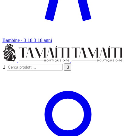
Bambine · 3-18
3-18 anni

