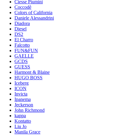
Ciesse Piumini
Coccodè
Colors of California
Daniele Alessandrini
Diadora
Diesel
DS2
El Charro
Falcotto
FUN&FUN
GAELLE
GCDS
GUESS
Harmont & Blaine
HUGO BOSS
Iceberg
ICON
Invicta
Ipanema
Jeckerson
John Richmond
kappa
Kontatto
Liu Jo
Manila Grace