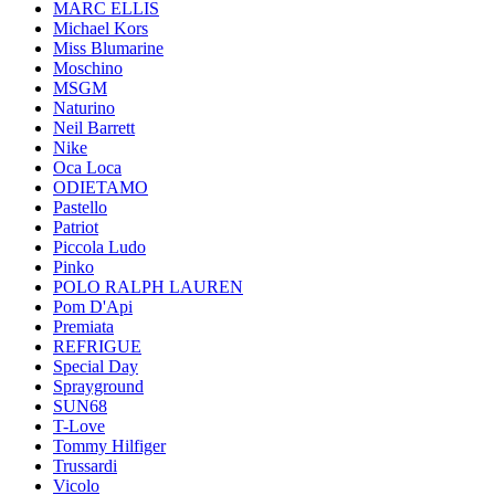
MARC ELLIS
Michael Kors
Miss Blumarine
Moschino
MSGM
Naturino
Neil Barrett
Nike
Oca Loca
ODIETAMO
Pastello
Patriot
Piccola Ludo
Pinko
POLO RALPH LAUREN
Pom D'Api
Premiata
REFRIGUE
Special Day
Sprayground
SUN68
T-Love
Tommy Hilfiger
Trussardi
Vicolo