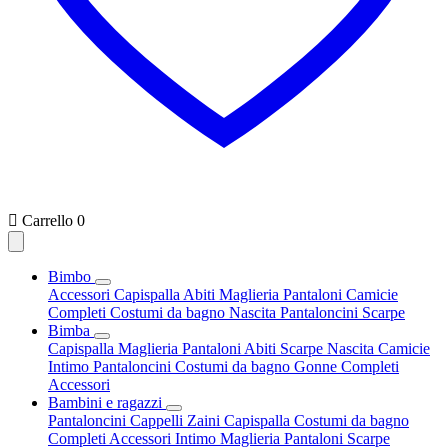

Carrello
0
Bimbo
Accessori
Capispalla
Abiti
Maglieria
Pantaloni
Camicie
Completi
Costumi da bagno
Nascita
Pantaloncini
Scarpe
Bimba
Capispalla
Maglieria
Pantaloni
Abiti
Scarpe
Nascita
Camicie
Intimo
Pantaloncini
Costumi da bagno
Gonne
Completi
Accessori
Bambini e ragazzi
Pantaloncini
Cappelli
Zaini
Capispalla
Costumi da bagno
Completi
Accessori
Intimo
Maglieria
Pantaloni
Scarpe