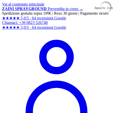
Vai al contenuto principale
favorite_bor
favorite_bor
favorite_bor
favorite_bor
ZAINI SPRAYGROUND
Prevendita in corso →
Spedizione gratuita sopra 199€
|
Reso 30 giorni
|
Pagamento sicuro
★★★★★
5,0/5 ·
64 recensioni Google
Chiamaci: +39 0823 526748
★★★★★
5,0/5 ·
64 recensioni
Google