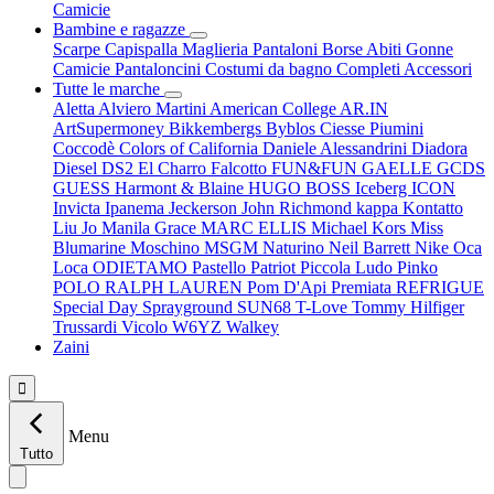
Camicie
Bambine e ragazze
Scarpe
Capispalla
Maglieria
Pantaloni
Borse
Abiti
Gonne
Camicie
Pantaloncini
Costumi da bagno
Completi
Accessori
Tutte le marche
Aletta
Alviero Martini
American College
AR.IN
ArtSupermoney
Bikkembergs
Byblos
Ciesse Piumini
Coccodè
Colors of California
Daniele Alessandrini
Diadora
Diesel
DS2
El Charro
Falcotto
FUN&FUN
GAELLE
GCDS
GUESS
Harmont & Blaine
HUGO BOSS
Iceberg
ICON
Invicta
Ipanema
Jeckerson
John Richmond
kappa
Kontatto
Liu Jo
Manila Grace
MARC ELLIS
Michael Kors
Miss
Blumarine
Moschino
MSGM
Naturino
Neil Barrett
Nike
Oca
Loca
ODIETAMO
Pastello
Patriot
Piccola Ludo
Pinko
POLO RALPH LAUREN
Pom D'Api
Premiata
REFRIGUE
Special Day
Sprayground
SUN68
T-Love
Tommy Hilfiger
Trussardi
Vicolo
W6YZ
Walkey
Zaini

Menu
Tutto