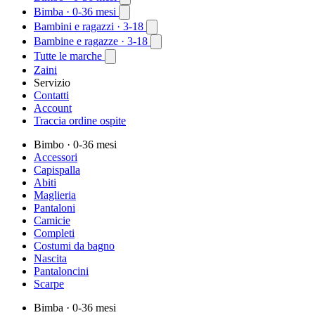
Bimba
· 0-36 mesi
Bambini e ragazzi
· 3-18
Bambine e ragazze
· 3-18
Tutte le marche
Zaini
Servizio
Contatti
Account
Traccia ordine ospite
Bimbo
· 0-36 mesi
Accessori
Capispalla
Abiti
Maglieria
Pantaloni
Camicie
Completi
Costumi da bagno
Nascita
Pantaloncini
Scarpe
Bimba
· 0-36 mesi