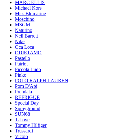
MARC ELLIS
Michael Kors
Miss Blumarine
Moschino
MSGM
Naturino
Neil Barrett
Nike
Oca Loca
ODIETAMO
Pastello
Patriot
Piccola Ludo
Pinko
POLO RALPH LAUREN
Pom D'Api
Premiata
REFRIGUE
Special Day
Sprayground
SUN68
T-Love
Tommy Hilfiger
Trussardi
Vicolo