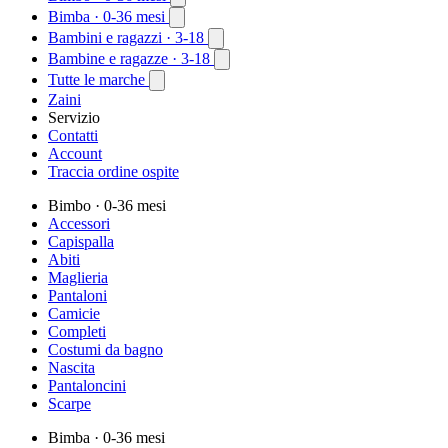
Bimba
· 0-36 mesi
Bambini e ragazzi
· 3-18
Bambine e ragazze
· 3-18
Tutte le marche
Zaini
Servizio
Contatti
Account
Traccia ordine ospite
Bimbo
· 0-36 mesi
Accessori
Capispalla
Abiti
Maglieria
Pantaloni
Camicie
Completi
Costumi da bagno
Nascita
Pantaloncini
Scarpe
Bimba
· 0-36 mesi