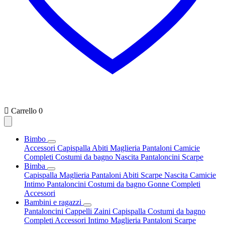

Carrello
0
Bimbo
Accessori
Capispalla
Abiti
Maglieria
Pantaloni
Camicie
Completi
Costumi da bagno
Nascita
Pantaloncini
Scarpe
Bimba
Capispalla
Maglieria
Pantaloni
Abiti
Scarpe
Nascita
Camicie
Intimo
Pantaloncini
Costumi da bagno
Gonne
Completi
Accessori
Bambini e ragazzi
Pantaloncini
Cappelli
Zaini
Capispalla
Costumi da bagno
Completi
Accessori
Intimo
Maglieria
Pantaloni
Scarpe