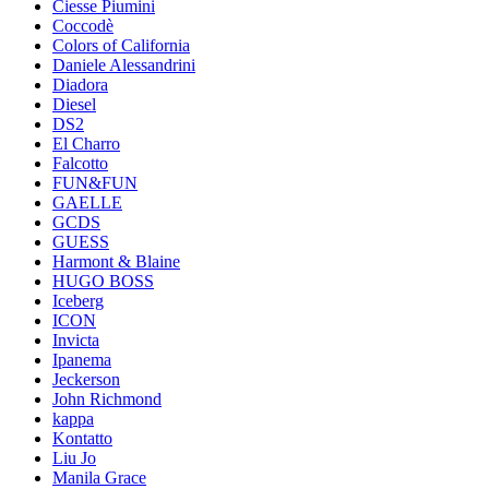
Ciesse Piumini
Coccodè
Colors of California
Daniele Alessandrini
Diadora
Diesel
DS2
El Charro
Falcotto
FUN&FUN
GAELLE
GCDS
GUESS
Harmont & Blaine
HUGO BOSS
Iceberg
ICON
Invicta
Ipanema
Jeckerson
John Richmond
kappa
Kontatto
Liu Jo
Manila Grace