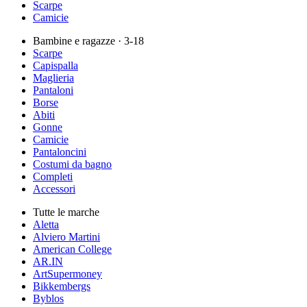
Scarpe
Camicie
Bambine e ragazze
· 3-18
Scarpe
Capispalla
Maglieria
Pantaloni
Borse
Abiti
Gonne
Camicie
Pantaloncini
Costumi da bagno
Completi
Accessori
Tutte le marche
Aletta
Alviero Martini
American College
AR.IN
ArtSupermoney
Bikkembergs
Byblos