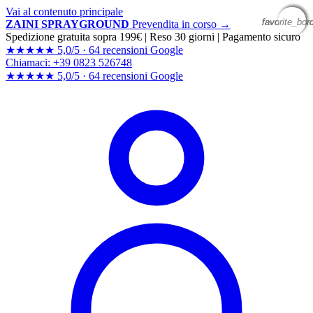
Vai al contenuto principale
favorite_bor
favorite_bor
favorite_bor
favorite_bor
ZAINI SPRAYGROUND
Prevendita in corso →
Spedizione gratuita sopra 199€
|
Reso 30 giorni
|
Pagamento sicuro
★★★★★
5,0/5 ·
64 recensioni Google
Chiamaci: +39 0823 526748
★★★★★
5,0/5 ·
64 recensioni
Google