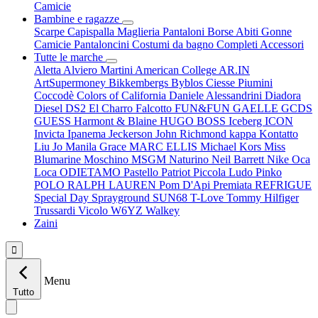
Camicie
Bambine e ragazze
Scarpe
Capispalla
Maglieria
Pantaloni
Borse
Abiti
Gonne
Camicie
Pantaloncini
Costumi da bagno
Completi
Accessori
Tutte le marche
Aletta
Alviero Martini
American College
AR.IN
ArtSupermoney
Bikkembergs
Byblos
Ciesse Piumini
Coccodè
Colors of California
Daniele Alessandrini
Diadora
Diesel
DS2
El Charro
Falcotto
FUN&FUN
GAELLE
GCDS
GUESS
Harmont & Blaine
HUGO BOSS
Iceberg
ICON
Invicta
Ipanema
Jeckerson
John Richmond
kappa
Kontatto
Liu Jo
Manila Grace
MARC ELLIS
Michael Kors
Miss
Blumarine
Moschino
MSGM
Naturino
Neil Barrett
Nike
Oca
Loca
ODIETAMO
Pastello
Patriot
Piccola Ludo
Pinko
POLO RALPH LAUREN
Pom D'Api
Premiata
REFRIGUE
Special Day
Sprayground
SUN68
T-Love
Tommy Hilfiger
Trussardi
Vicolo
W6YZ
Walkey
Zaini

Menu
Tutto