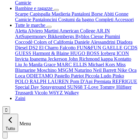
Camicie
Bambine e ragazze
Scarpe
Capispalla
Maglieria
Pantaloni
Borse
Abiti
Gonne
Camicie
Pantaloncini
Costumi da bagno
Completi
Accessori
Tutte le marche
Aletta
Alviero Martini
American College
AR.IN
ArtSupermoney
Bikkembergs
Byblos
Ciesse Piumini
Coccodè
Colors of California
Daniele Alessandrini
Diadora
Diesel
DS2
El Charro
Falcotto
FUN&FUN
GAELLE
GCDS
GUESS
Harmont & Blaine
HUGO BOSS
Iceberg
ICON
Invicta
Ipanema
Jeckerson
John Richmond
kappa
Kontatto
Liu Jo
Manila Grace
MARC ELLIS
Michael Kors
Miss
Blumarine
Moschino
MSGM
Naturino
Neil Barrett
Nike
Oca
Loca
ODIETAMO
Pastello
Patriot
Piccola Ludo
Pinko
POLO RALPH LAUREN
Pom D'Api
Premiata
REFRIGUE
Special Day
Sprayground
SUN68
T-Love
Tommy Hilfiger
Trussardi
Vicolo
W6YZ
Walkey
Zaini

Menu
Tutto