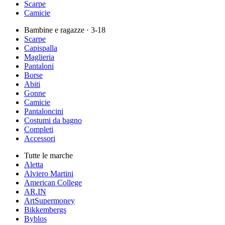
Scarpe
Camicie
Bambine e ragazze
· 3-18
Scarpe
Capispalla
Maglieria
Pantaloni
Borse
Abiti
Gonne
Camicie
Pantaloncini
Costumi da bagno
Completi
Accessori
Tutte le marche
Aletta
Alviero Martini
American College
AR.IN
ArtSupermoney
Bikkembergs
Byblos