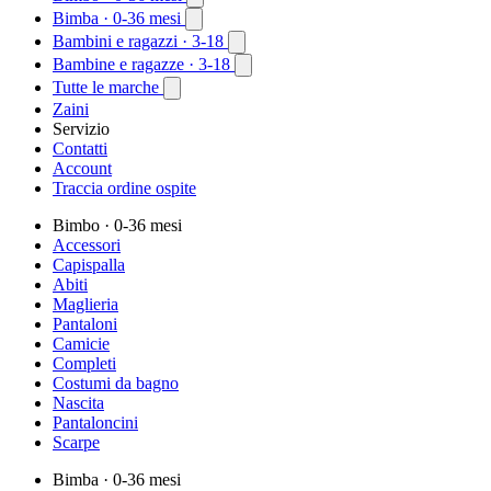
Bimba
· 0-36 mesi
Bambini e ragazzi
· 3-18
Bambine e ragazze
· 3-18
Tutte le marche
Zaini
Servizio
Contatti
Account
Traccia ordine ospite
Bimbo
· 0-36 mesi
Accessori
Capispalla
Abiti
Maglieria
Pantaloni
Camicie
Completi
Costumi da bagno
Nascita
Pantaloncini
Scarpe
Bimba
· 0-36 mesi