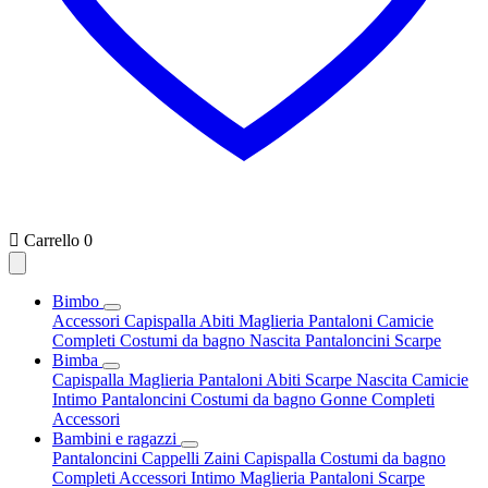

Carrello
0
Bimbo
Accessori
Capispalla
Abiti
Maglieria
Pantaloni
Camicie
Completi
Costumi da bagno
Nascita
Pantaloncini
Scarpe
Bimba
Capispalla
Maglieria
Pantaloni
Abiti
Scarpe
Nascita
Camicie
Intimo
Pantaloncini
Costumi da bagno
Gonne
Completi
Accessori
Bambini e ragazzi
Pantaloncini
Cappelli
Zaini
Capispalla
Costumi da bagno
Completi
Accessori
Intimo
Maglieria
Pantaloni
Scarpe