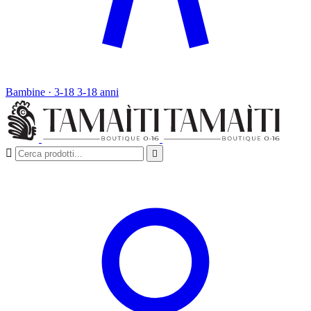
Bambine · 3-18
3-18 anni

