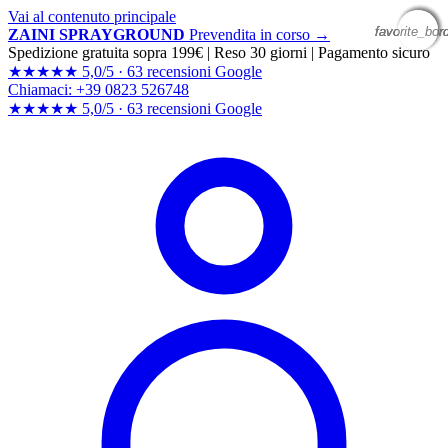
Vai al contenuto principale
favorite_bor
favorite_bor
favorite_bor
favorite_bor
ZAINI SPRAYGROUND
Prevendita in corso →
Spedizione gratuita sopra 199€
|
Reso 30 giorni
|
Pagamento sicuro
★★★★★
5,0/5 ·
63 recensioni Google
Chiamaci: +39 0823 526748
★★★★★
5,0/5 ·
63 recensioni
Google