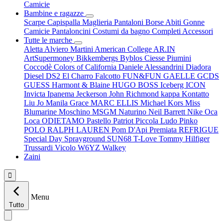
Camicie
Bambine e ragazze
Scarpe
Capispalla
Maglieria
Pantaloni
Borse
Abiti
Gonne
Camicie
Pantaloncini
Costumi da bagno
Completi
Accessori
Tutte le marche
Aletta
Alviero Martini
American College
AR.IN
ArtSupermoney
Bikkembergs
Byblos
Ciesse Piumini
Coccodè
Colors of California
Daniele Alessandrini
Diadora
Diesel
DS2
El Charro
Falcotto
FUN&FUN
GAELLE
GCDS
GUESS
Harmont & Blaine
HUGO BOSS
Iceberg
ICON
Invicta
Ipanema
Jeckerson
John Richmond
kappa
Kontatto
Liu Jo
Manila Grace
MARC ELLIS
Michael Kors
Miss
Blumarine
Moschino
MSGM
Naturino
Neil Barrett
Nike
Oca
Loca
ODIETAMO
Pastello
Patriot
Piccola Ludo
Pinko
POLO RALPH LAUREN
Pom D'Api
Premiata
REFRIGUE
Special Day
Sprayground
SUN68
T-Love
Tommy Hilfiger
Trussardi
Vicolo
W6YZ
Walkey
Zaini

Menu
Tutto