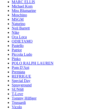
MARC ELLIS
Michael Kors
Miss Blumarine
Moschino
MSGM
Naturino
Neil Barrett
Nike
Oca Loca
ODIETAMO
Pastello
Patriot
Piccola Ludo
Pinko
POLO RALPH LAUREN
Pom D'Api
Premiata
REFRIGUE
Special Day
Sprayground
SUN68
T-Love
Tommy Hilfiger
Trussardi
Vicolo