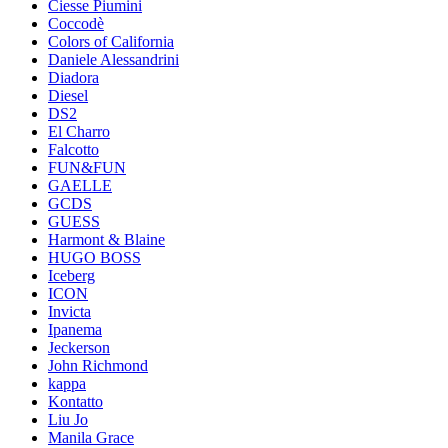
Ciesse Piumini
Coccodè
Colors of California
Daniele Alessandrini
Diadora
Diesel
DS2
El Charro
Falcotto
FUN&FUN
GAELLE
GCDS
GUESS
Harmont & Blaine
HUGO BOSS
Iceberg
ICON
Invicta
Ipanema
Jeckerson
John Richmond
kappa
Kontatto
Liu Jo
Manila Grace