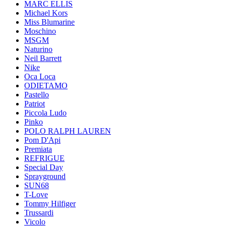
MARC ELLIS
Michael Kors
Miss Blumarine
Moschino
MSGM
Naturino
Neil Barrett
Nike
Oca Loca
ODIETAMO
Pastello
Patriot
Piccola Ludo
Pinko
POLO RALPH LAUREN
Pom D'Api
Premiata
REFRIGUE
Special Day
Sprayground
SUN68
T-Love
Tommy Hilfiger
Trussardi
Vicolo