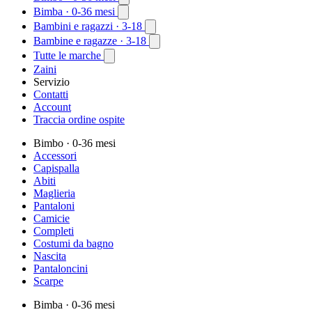
Bimba
· 0-36 mesi
Bambini e ragazzi
· 3-18
Bambine e ragazze
· 3-18
Tutte le marche
Zaini
Servizio
Contatti
Account
Traccia ordine ospite
Bimbo
· 0-36 mesi
Accessori
Capispalla
Abiti
Maglieria
Pantaloni
Camicie
Completi
Costumi da bagno
Nascita
Pantaloncini
Scarpe
Bimba
· 0-36 mesi