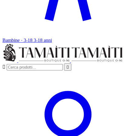
Bambine · 3-18
3-18 anni

