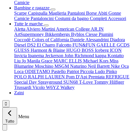
Camicie
Bambine e ragazze
Scarpe
Capispalla
Maglieria
Pantaloni
Borse
Abiti
Gonne
Camicie
Pantaloncini
Costumi da bagno
Completi
Accessori
Tutte le marche
Aletta
Alviero Martini
American College
AR.IN
ArtSupermoney
Bikkembergs
Byblos
Ciesse Piumini
Coccodè
Colors of California
Daniele Alessandrini
Diadora
Diesel
DS2
El Charro
Falcotto
FUN&FUN
GAELLE
GCDS
GUESS
Harmont & Blaine
HUGO BOSS
Iceberg
ICON
Invicta
Ipanema
Jeckerson
John Richmond
kappa
Kontatto
Liu Jo
Manila Grace
MARC ELLIS
Michael Kors
Miss
Blumarine
Moschino
MSGM
Naturino
Neil Barrett
Nike
Oca
Loca
ODIETAMO
Pastello
Patriot
Piccola Ludo
Pinko
POLO RALPH LAUREN
Pom D'Api
Premiata
REFRIGUE
Special Day
Sprayground
SUN68
T-Love
Tommy Hilfiger
Trussardi
Vicolo
W6YZ
Walkey
Zaini

Menu
Tutto