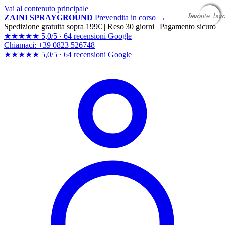
Vai al contenuto principale
favorite_bor
favorite_bor
favorite_bor
favorite_bor
ZAINI SPRAYGROUND
Prevendita in corso →
Spedizione gratuita sopra 199€
|
Reso 30 giorni
|
Pagamento sicuro
★★★★★
5,0/5 ·
64 recensioni Google
Chiamaci: +39 0823 526748
★★★★★
5,0/5 ·
64 recensioni
Google