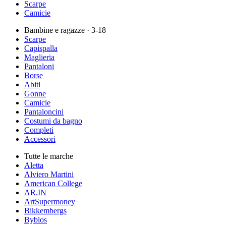
Scarpe
Camicie
Bambine e ragazze
· 3-18
Scarpe
Capispalla
Maglieria
Pantaloni
Borse
Abiti
Gonne
Camicie
Pantaloncini
Costumi da bagno
Completi
Accessori
Tutte le marche
Aletta
Alviero Martini
American College
AR.IN
ArtSupermoney
Bikkembergs
Byblos