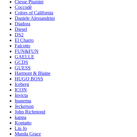
Ciesse Piumini
Coccodè
Colors of California
Daniele Alessandrini
Diadora
Diesel
DS2
El Charro
Falcotto
FUN&FUN
GAELLE
GCDS
GUESS
Harmont & Blaine
HUGO BOSS
Iceberg
ICON
Invicta
Ipanema
Jeckerson
John Richmond
kappa
Kontatto
Liu Jo
Manila Grace