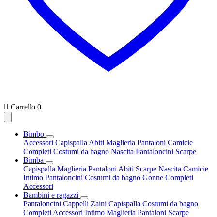

Carrello
0
Bimbo
Accessori
Capispalla
Abiti
Maglieria
Pantaloni
Camicie
Completi
Costumi da bagno
Nascita
Pantaloncini
Scarpe
Bimba
Capispalla
Maglieria
Pantaloni
Abiti
Scarpe
Nascita
Camicie
Intimo
Pantaloncini
Costumi da bagno
Gonne
Completi
Accessori
Bambini e ragazzi
Pantaloncini
Cappelli
Zaini
Capispalla
Costumi da bagno
Completi
Accessori
Intimo
Maglieria
Pantaloni
Scarpe