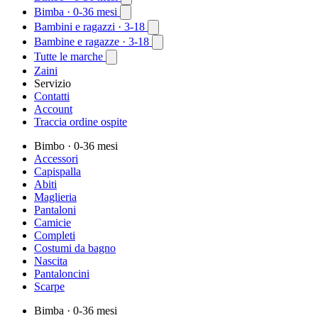
Bimba
· 0-36 mesi
Bambini e ragazzi
· 3-18
Bambine e ragazze
· 3-18
Tutte le marche
Zaini
Servizio
Contatti
Account
Traccia ordine ospite
Bimbo
· 0-36 mesi
Accessori
Capispalla
Abiti
Maglieria
Pantaloni
Camicie
Completi
Costumi da bagno
Nascita
Pantaloncini
Scarpe
Bimba
· 0-36 mesi