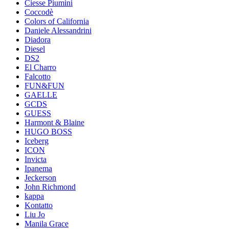
Ciesse Piumini
Coccodè
Colors of California
Daniele Alessandrini
Diadora
Diesel
DS2
El Charro
Falcotto
FUN&FUN
GAELLE
GCDS
GUESS
Harmont & Blaine
HUGO BOSS
Iceberg
ICON
Invicta
Ipanema
Jeckerson
John Richmond
kappa
Kontatto
Liu Jo
Manila Grace