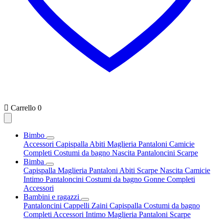

Carrello
0
Bimbo
Accessori
Capispalla
Abiti
Maglieria
Pantaloni
Camicie
Completi
Costumi da bagno
Nascita
Pantaloncini
Scarpe
Bimba
Capispalla
Maglieria
Pantaloni
Abiti
Scarpe
Nascita
Camicie
Intimo
Pantaloncini
Costumi da bagno
Gonne
Completi
Accessori
Bambini e ragazzi
Pantaloncini
Cappelli
Zaini
Capispalla
Costumi da bagno
Completi
Accessori
Intimo
Maglieria
Pantaloni
Scarpe