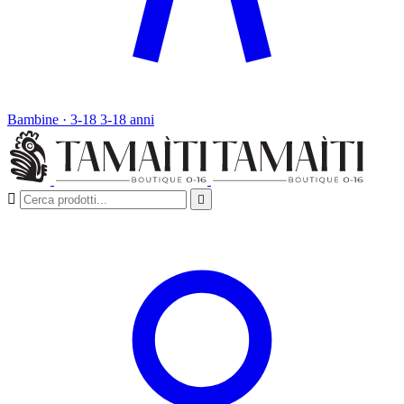
Bambine · 3-18
3-18 anni

