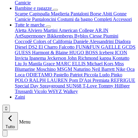
Camicie
Bambine e ragazze
Scarpe
Capispalla
Maglieria
Pantaloni
Borse
Abiti
Gonne
Camicie
Pantaloncini
Costumi da bagno
Completi
Accessori
Tutte le marche
Aletta
Alviero Martini
American College
AR.IN
ArtSupermoney
Bikkembergs
Byblos
Ciesse Piumini
Coccodè
Colors of California
Daniele Alessandrini
Diadora
Diesel
DS2
El Charro
Falcotto
FUN&FUN
GAELLE
GCDS
GUESS
Harmont & Blaine
HUGO BOSS
Iceberg
ICON
Invicta
Ipanema
Jeckerson
John Richmond
kappa
Kontatto
Liu Jo
Manila Grace
MARC ELLIS
Michael Kors
Miss
Blumarine
Moschino
MSGM
Naturino
Neil Barrett
Nike
Oca
Loca
ODIETAMO
Pastello
Patriot
Piccola Ludo
Pinko
POLO RALPH LAUREN
Pom D'Api
Premiata
REFRIGUE
Special Day
Sprayground
SUN68
T-Love
Tommy Hilfiger
Trussardi
Vicolo
W6YZ
Walkey
Zaini

Menu
Tutto