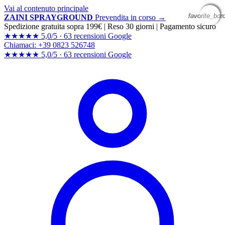
Vai al contenuto principale
favorite_bor
favorite_bor
favorite_bor
favorite_bor
ZAINI SPRAYGROUND
Prevendita in corso →
Spedizione gratuita sopra 199€
|
Reso 30 giorni
|
Pagamento sicuro
★★★★★
5,0/5 ·
63 recensioni Google
Chiamaci: +39 0823 526748
★★★★★
5,0/5 ·
63 recensioni
Google