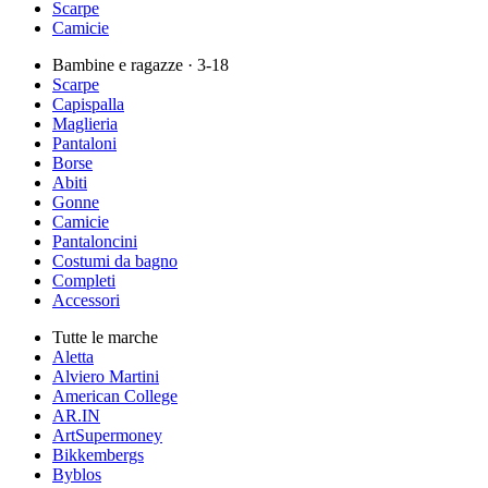
Scarpe
Camicie
Bambine e ragazze
· 3-18
Scarpe
Capispalla
Maglieria
Pantaloni
Borse
Abiti
Gonne
Camicie
Pantaloncini
Costumi da bagno
Completi
Accessori
Tutte le marche
Aletta
Alviero Martini
American College
AR.IN
ArtSupermoney
Bikkembergs
Byblos