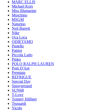
MARC ELLIS
Michael Kors
Miss Blumarine
Moschino
MSGM
Naturino
Neil Barrett
Nike
Oca Loca
ODIETAMO
Pastello
Patriot
Piccola Ludo
Pinko
POLO RALPH LAUREN
Pom D'Api
Premiata
REFRIGUE
Special Day
Sprayground
SUN68
T-Love
Tommy Hilfiger
Trussardi
Vicolo