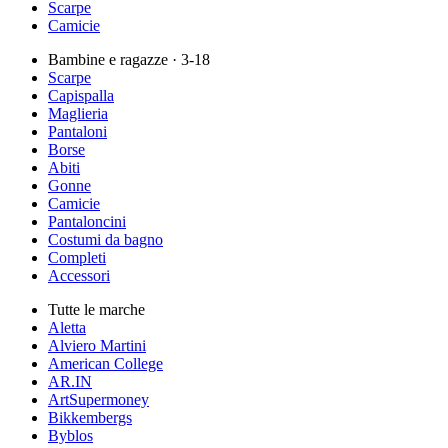
Scarpe
Camicie
Bambine e ragazze
· 3-18
Scarpe
Capispalla
Maglieria
Pantaloni
Borse
Abiti
Gonne
Camicie
Pantaloncini
Costumi da bagno
Completi
Accessori
Tutte le marche
Aletta
Alviero Martini
American College
AR.IN
ArtSupermoney
Bikkembergs
Byblos