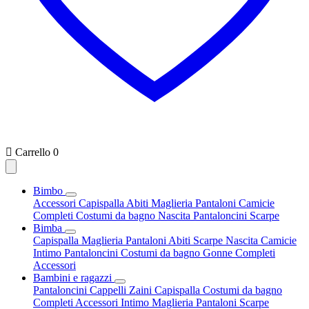

Carrello
0
Bimbo
Accessori
Capispalla
Abiti
Maglieria
Pantaloni
Camicie
Completi
Costumi da bagno
Nascita
Pantaloncini
Scarpe
Bimba
Capispalla
Maglieria
Pantaloni
Abiti
Scarpe
Nascita
Camicie
Intimo
Pantaloncini
Costumi da bagno
Gonne
Completi
Accessori
Bambini e ragazzi
Pantaloncini
Cappelli
Zaini
Capispalla
Costumi da bagno
Completi
Accessori
Intimo
Maglieria
Pantaloni
Scarpe