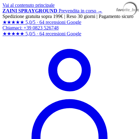
Vai al contenuto principale
favorite_bor
favorite_bor
favorite_bor
favorite_bor
favorite_bor
favorite_bor
favorite_bor
favorite_bor
ZAINI SPRAYGROUND
Prevendita in corso →
Spedizione gratuita sopra 199€
|
Reso 30 giorni
|
Pagamento sicuro
★★★★★
5,0/5 ·
64 recensioni Google
Chiamaci: +39 0823 526748
★★★★★
5,0/5 ·
64 recensioni
Google