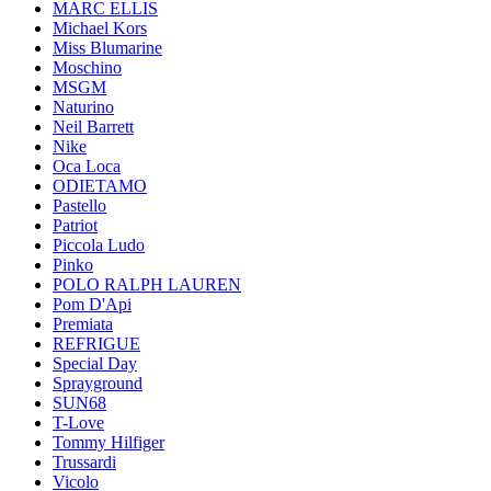
MARC ELLIS
Michael Kors
Miss Blumarine
Moschino
MSGM
Naturino
Neil Barrett
Nike
Oca Loca
ODIETAMO
Pastello
Patriot
Piccola Ludo
Pinko
POLO RALPH LAUREN
Pom D'Api
Premiata
REFRIGUE
Special Day
Sprayground
SUN68
T-Love
Tommy Hilfiger
Trussardi
Vicolo