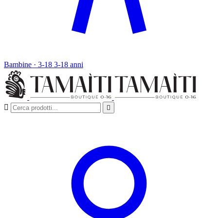
Bambine · 3-18
3-18 anni

