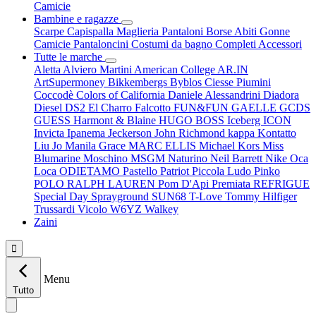
Camicie
Bambine e ragazze
Scarpe
Capispalla
Maglieria
Pantaloni
Borse
Abiti
Gonne
Camicie
Pantaloncini
Costumi da bagno
Completi
Accessori
Tutte le marche
Aletta
Alviero Martini
American College
AR.IN
ArtSupermoney
Bikkembergs
Byblos
Ciesse Piumini
Coccodè
Colors of California
Daniele Alessandrini
Diadora
Diesel
DS2
El Charro
Falcotto
FUN&FUN
GAELLE
GCDS
GUESS
Harmont & Blaine
HUGO BOSS
Iceberg
ICON
Invicta
Ipanema
Jeckerson
John Richmond
kappa
Kontatto
Liu Jo
Manila Grace
MARC ELLIS
Michael Kors
Miss
Blumarine
Moschino
MSGM
Naturino
Neil Barrett
Nike
Oca
Loca
ODIETAMO
Pastello
Patriot
Piccola Ludo
Pinko
POLO RALPH LAUREN
Pom D'Api
Premiata
REFRIGUE
Special Day
Sprayground
SUN68
T-Love
Tommy Hilfiger
Trussardi
Vicolo
W6YZ
Walkey
Zaini

Menu
Tutto