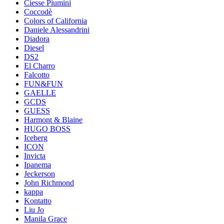
Ciesse Piumini
Coccodè
Colors of California
Daniele Alessandrini
Diadora
Diesel
DS2
El Charro
Falcotto
FUN&FUN
GAELLE
GCDS
GUESS
Harmont & Blaine
HUGO BOSS
Iceberg
ICON
Invicta
Ipanema
Jeckerson
John Richmond
kappa
Kontatto
Liu Jo
Manila Grace