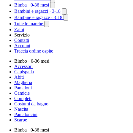
Bimba
· 0-36 mesi
Bambini e ragazzi
· 3-18
Bambine e ragazze
· 3-18
Tutte le marche
Zaini
Servizio
Contatti
Account
Traccia ordine ospite
Bimbo
· 0-36 mesi
Accessori
Capispalla
Abiti
Maglieria
Pantaloni
Camicie
Completi
Costumi da bagno
Nascita
Pantaloncini
Scarpe
Bimba
· 0-36 mesi