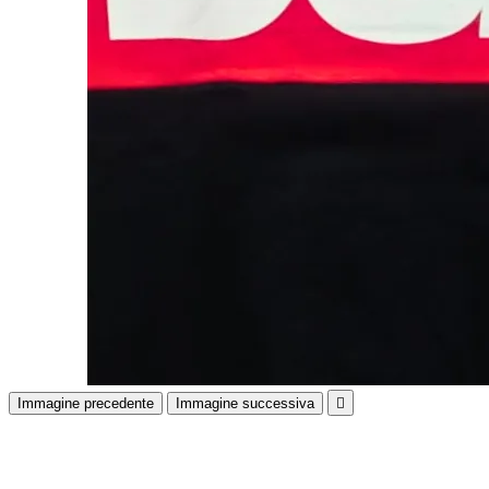
Immagine precedente
Immagine successiva
