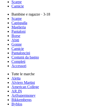
Scarpe
Camicie
Bambine e ragazze
· 3-18
Scarpe
Capispalla
Maglieria
Pantaloni
Borse
Abiti
Gonne
Camicie
Pantaloncini
Costumi da bagno
Completi
Accessori
Tutte le marche
Aletta
Alviero Martini
American College
AR.IN
ArtSupermoney
Bikkembergs
Byblos