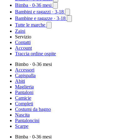
Bimba
· 0-36 mesi
Bambini e ragazzi
· 3-18
Bambine e ragazze
· 3-18
Tutte le marche
Zaini
Servizio
Contatti
Account
Traccia ordine ospite
Bimbo
· 0-36 mesi
Accessori
Capispalla
Abiti
Maglieria
Pantaloni
Camicie
Completi
Costumi da bagno
Nascita
Pantaloncini
Scarpe
Bimba
· 0-36 mesi