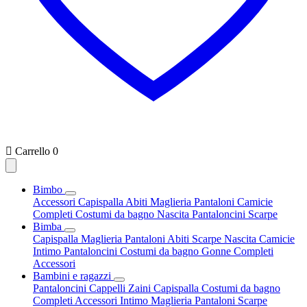

Carrello
0
Bimbo
Accessori
Capispalla
Abiti
Maglieria
Pantaloni
Camicie
Completi
Costumi da bagno
Nascita
Pantaloncini
Scarpe
Bimba
Capispalla
Maglieria
Pantaloni
Abiti
Scarpe
Nascita
Camicie
Intimo
Pantaloncini
Costumi da bagno
Gonne
Completi
Accessori
Bambini e ragazzi
Pantaloncini
Cappelli
Zaini
Capispalla
Costumi da bagno
Completi
Accessori
Intimo
Maglieria
Pantaloni
Scarpe