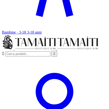
Bambine · 3-18
3-18 anni

