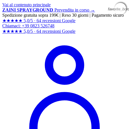
Vai al contenuto principale
favorite_bor
favorite_bor
favorite_bor
favorite_bor
ZAINI SPRAYGROUND
Prevendita in corso →
Spedizione gratuita sopra 199€
|
Reso 30 giorni
|
Pagamento sicuro
★★★★★
5,0/5 ·
64 recensioni Google
Chiamaci: +39 0823 526748
★★★★★
5,0/5 ·
64 recensioni
Google