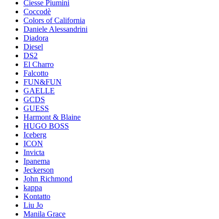
Ciesse Piumini
Coccodè
Colors of California
Daniele Alessandrini
Diadora
Diesel
DS2
El Charro
Falcotto
FUN&FUN
GAELLE
GCDS
GUESS
Harmont & Blaine
HUGO BOSS
Iceberg
ICON
Invicta
Ipanema
Jeckerson
John Richmond
kappa
Kontatto
Liu Jo
Manila Grace