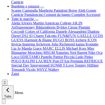
Camicie
Bambine e ragazze
Scarpe
Capispalla
Maglieria
Pantaloni
Borse
Abiti
Gonne
Camicie
Pantaloncini
Costumi da bagno
Completi
Accessori
Tutte le marche
Aletta
Alviero Martini
American College
AR.IN
ArtSupermoney
Bikkembergs
Byblos
Ciesse Piumini
Coccodè
Colors of California
Daniele Alessandrini
Diadora
Diesel
DS2
El Charro
Falcotto
FUN&FUN
GAELLE
GCDS
GUESS
Harmont & Blaine
HUGO BOSS
Iceberg
ICON
Invicta
Ipanema
Jeckerson
John Richmond
kappa
Kontatto
Liu Jo
Manila Grace
MARC ELLIS
Michael Kors
Miss
Blumarine
Moschino
MSGM
Naturino
Neil Barrett
Nike
Oca
Loca
ODIETAMO
Pastello
Patriot
Piccola Ludo
Pinko
POLO RALPH LAUREN
Pom D'Api
Premiata
REFRIGUE
Special Day
Sprayground
SUN68
T-Love
Tommy Hilfiger
Trussardi
Vicolo
W6YZ
Walkey
Zaini

Menu
Tutto