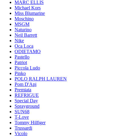
MARC ELLIS
Michael Kors
Miss Blumarine
Moschino
MSGM
Naturino
Neil Barrett
Nike
Oca Loca
ODIETAMO
Pastello
Patriot
Piccola Ludo
Pinko
POLO RALPH LAUREN
Pom D'Api
Premiata
REFRIGUE
Special Day
Sprayground
SUN68
T-Love
Tommy Hilfiger
Trussardi
Vicolo