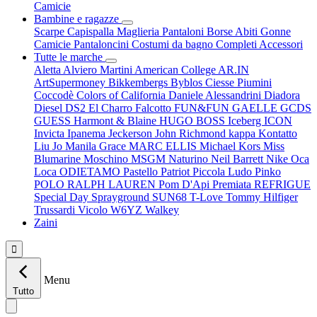
Camicie
Bambine e ragazze
Scarpe
Capispalla
Maglieria
Pantaloni
Borse
Abiti
Gonne
Camicie
Pantaloncini
Costumi da bagno
Completi
Accessori
Tutte le marche
Aletta
Alviero Martini
American College
AR.IN
ArtSupermoney
Bikkembergs
Byblos
Ciesse Piumini
Coccodè
Colors of California
Daniele Alessandrini
Diadora
Diesel
DS2
El Charro
Falcotto
FUN&FUN
GAELLE
GCDS
GUESS
Harmont & Blaine
HUGO BOSS
Iceberg
ICON
Invicta
Ipanema
Jeckerson
John Richmond
kappa
Kontatto
Liu Jo
Manila Grace
MARC ELLIS
Michael Kors
Miss
Blumarine
Moschino
MSGM
Naturino
Neil Barrett
Nike
Oca
Loca
ODIETAMO
Pastello
Patriot
Piccola Ludo
Pinko
POLO RALPH LAUREN
Pom D'Api
Premiata
REFRIGUE
Special Day
Sprayground
SUN68
T-Love
Tommy Hilfiger
Trussardi
Vicolo
W6YZ
Walkey
Zaini

Menu
Tutto