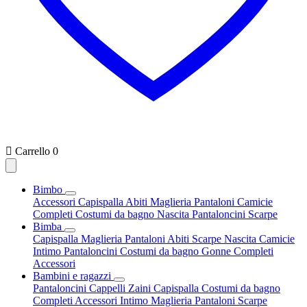

Carrello
0
Bimbo
Accessori
Capispalla
Abiti
Maglieria
Pantaloni
Camicie
Completi
Costumi da bagno
Nascita
Pantaloncini
Scarpe
Bimba
Capispalla
Maglieria
Pantaloni
Abiti
Scarpe
Nascita
Camicie
Intimo
Pantaloncini
Costumi da bagno
Gonne
Completi
Accessori
Bambini e ragazzi
Pantaloncini
Cappelli
Zaini
Capispalla
Costumi da bagno
Completi
Accessori
Intimo
Maglieria
Pantaloni
Scarpe