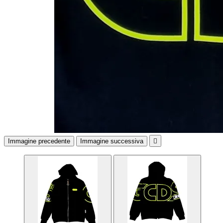
Immagine precedente
Immagine successiva
