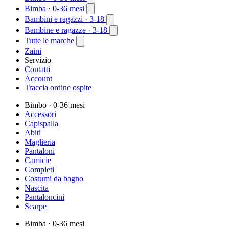
Bimba
· 0-36 mesi
Bambini e ragazzi
· 3-18
Bambine e ragazze
· 3-18
Tutte le marche
Zaini
Servizio
Contatti
Account
Traccia ordine ospite
Bimbo
· 0-36 mesi
Accessori
Capispalla
Abiti
Maglieria
Pantaloni
Camicie
Completi
Costumi da bagno
Nascita
Pantaloncini
Scarpe
Bimba
· 0-36 mesi