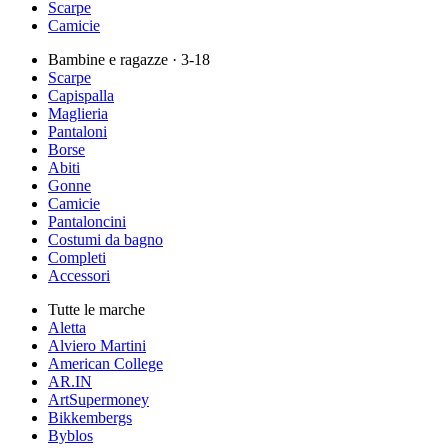
Scarpe
Camicie
Bambine e ragazze
· 3-18
Scarpe
Capispalla
Maglieria
Pantaloni
Borse
Abiti
Gonne
Camicie
Pantaloncini
Costumi da bagno
Completi
Accessori
Tutte le marche
Aletta
Alviero Martini
American College
AR.IN
ArtSupermoney
Bikkembergs
Byblos