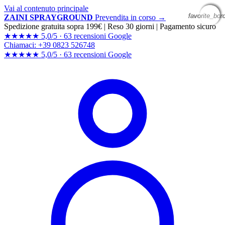
Vai al contenuto principale
favorite_bor
favorite_bor
favorite_bor
favorite_bor
ZAINI SPRAYGROUND
Prevendita in corso →
Spedizione gratuita sopra 199€
|
Reso 30 giorni
|
Pagamento sicuro
★★★★★
5,0/5 ·
63 recensioni Google
Chiamaci: +39 0823 526748
★★★★★
5,0/5 ·
63 recensioni
Google