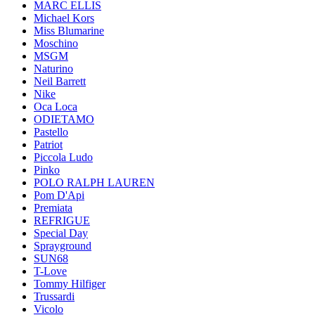
MARC ELLIS
Michael Kors
Miss Blumarine
Moschino
MSGM
Naturino
Neil Barrett
Nike
Oca Loca
ODIETAMO
Pastello
Patriot
Piccola Ludo
Pinko
POLO RALPH LAUREN
Pom D'Api
Premiata
REFRIGUE
Special Day
Sprayground
SUN68
T-Love
Tommy Hilfiger
Trussardi
Vicolo