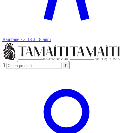
Bambine · 3-18
3-18 anni

