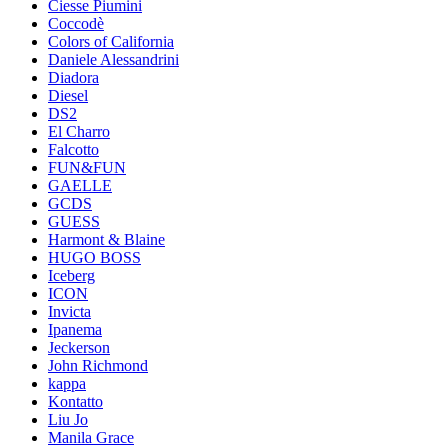
Ciesse Piumini
Coccodè
Colors of California
Daniele Alessandrini
Diadora
Diesel
DS2
El Charro
Falcotto
FUN&FUN
GAELLE
GCDS
GUESS
Harmont & Blaine
HUGO BOSS
Iceberg
ICON
Invicta
Ipanema
Jeckerson
John Richmond
kappa
Kontatto
Liu Jo
Manila Grace