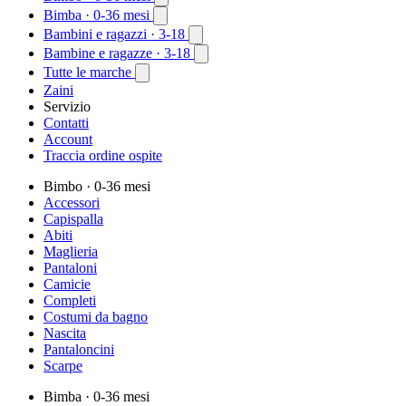
Bimba
· 0-36 mesi
Bambini e ragazzi
· 3-18
Bambine e ragazze
· 3-18
Tutte le marche
Zaini
Servizio
Contatti
Account
Traccia ordine ospite
Bimbo
· 0-36 mesi
Accessori
Capispalla
Abiti
Maglieria
Pantaloni
Camicie
Completi
Costumi da bagno
Nascita
Pantaloncini
Scarpe
Bimba
· 0-36 mesi