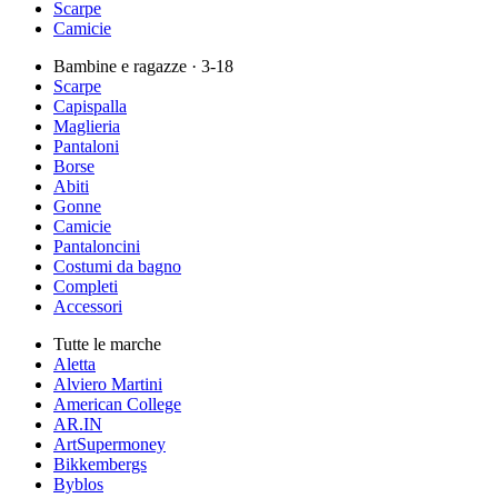
Scarpe
Camicie
Bambine e ragazze
· 3-18
Scarpe
Capispalla
Maglieria
Pantaloni
Borse
Abiti
Gonne
Camicie
Pantaloncini
Costumi da bagno
Completi
Accessori
Tutte le marche
Aletta
Alviero Martini
American College
AR.IN
ArtSupermoney
Bikkembergs
Byblos