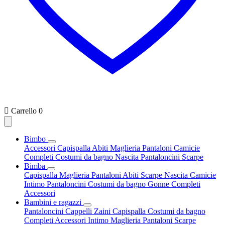

Carrello
0
Bimbo
Accessori
Capispalla
Abiti
Maglieria
Pantaloni
Camicie
Completi
Costumi da bagno
Nascita
Pantaloncini
Scarpe
Bimba
Capispalla
Maglieria
Pantaloni
Abiti
Scarpe
Nascita
Camicie
Intimo
Pantaloncini
Costumi da bagno
Gonne
Completi
Accessori
Bambini e ragazzi
Pantaloncini
Cappelli
Zaini
Capispalla
Costumi da bagno
Completi
Accessori
Intimo
Maglieria
Pantaloni
Scarpe