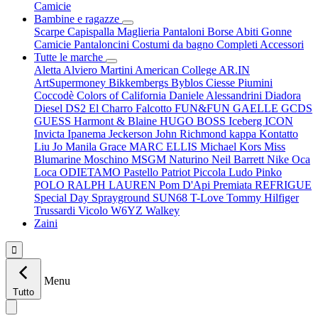
Camicie
Bambine e ragazze
Scarpe
Capispalla
Maglieria
Pantaloni
Borse
Abiti
Gonne
Camicie
Pantaloncini
Costumi da bagno
Completi
Accessori
Tutte le marche
Aletta
Alviero Martini
American College
AR.IN
ArtSupermoney
Bikkembergs
Byblos
Ciesse Piumini
Coccodè
Colors of California
Daniele Alessandrini
Diadora
Diesel
DS2
El Charro
Falcotto
FUN&FUN
GAELLE
GCDS
GUESS
Harmont & Blaine
HUGO BOSS
Iceberg
ICON
Invicta
Ipanema
Jeckerson
John Richmond
kappa
Kontatto
Liu Jo
Manila Grace
MARC ELLIS
Michael Kors
Miss
Blumarine
Moschino
MSGM
Naturino
Neil Barrett
Nike
Oca
Loca
ODIETAMO
Pastello
Patriot
Piccola Ludo
Pinko
POLO RALPH LAUREN
Pom D'Api
Premiata
REFRIGUE
Special Day
Sprayground
SUN68
T-Love
Tommy Hilfiger
Trussardi
Vicolo
W6YZ
Walkey
Zaini

Menu
Tutto