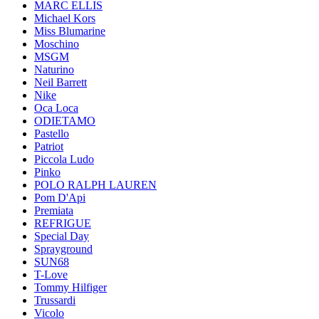
MARC ELLIS
Michael Kors
Miss Blumarine
Moschino
MSGM
Naturino
Neil Barrett
Nike
Oca Loca
ODIETAMO
Pastello
Patriot
Piccola Ludo
Pinko
POLO RALPH LAUREN
Pom D'Api
Premiata
REFRIGUE
Special Day
Sprayground
SUN68
T-Love
Tommy Hilfiger
Trussardi
Vicolo