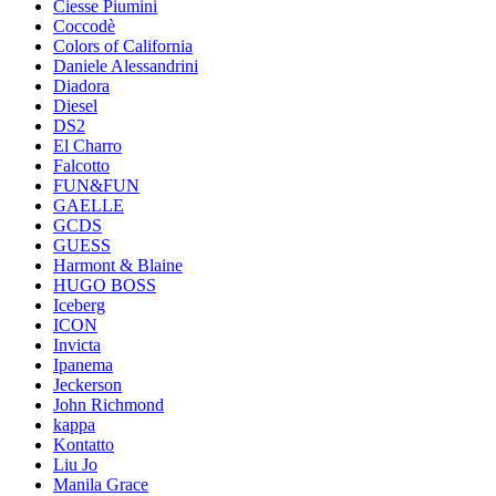
Ciesse Piumini
Coccodè
Colors of California
Daniele Alessandrini
Diadora
Diesel
DS2
El Charro
Falcotto
FUN&FUN
GAELLE
GCDS
GUESS
Harmont & Blaine
HUGO BOSS
Iceberg
ICON
Invicta
Ipanema
Jeckerson
John Richmond
kappa
Kontatto
Liu Jo
Manila Grace