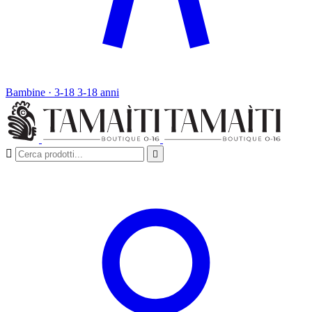
Bambine · 3-18
3-18 anni

