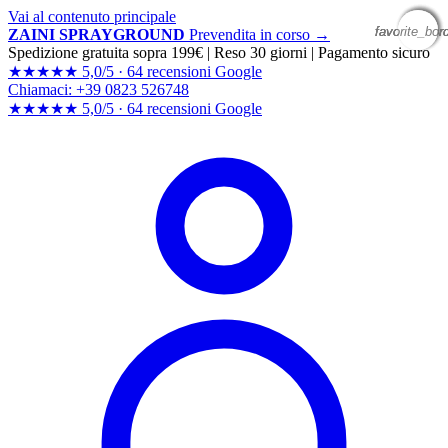
Vai al contenuto principale
favorite_bor
favorite_bor
favorite_bor
favorite_bor
ZAINI SPRAYGROUND
Prevendita in corso →
Spedizione gratuita sopra 199€
|
Reso 30 giorni
|
Pagamento sicuro
★★★★★
5,0/5 ·
64 recensioni Google
Chiamaci: +39 0823 526748
★★★★★
5,0/5 ·
64 recensioni
Google