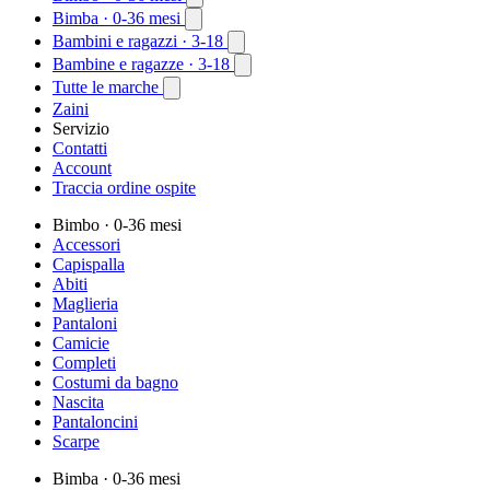
Bimba
· 0-36 mesi
Bambini e ragazzi
· 3-18
Bambine e ragazze
· 3-18
Tutte le marche
Zaini
Servizio
Contatti
Account
Traccia ordine ospite
Bimbo
· 0-36 mesi
Accessori
Capispalla
Abiti
Maglieria
Pantaloni
Camicie
Completi
Costumi da bagno
Nascita
Pantaloncini
Scarpe
Bimba
· 0-36 mesi