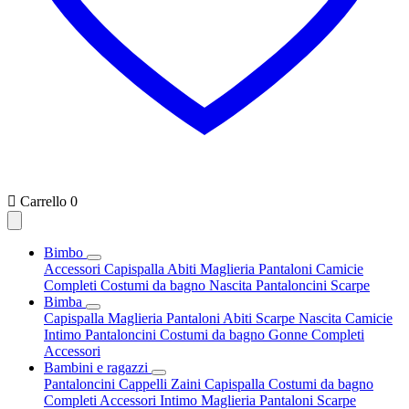

Carrello
0
Bimbo
Accessori
Capispalla
Abiti
Maglieria
Pantaloni
Camicie
Completi
Costumi da bagno
Nascita
Pantaloncini
Scarpe
Bimba
Capispalla
Maglieria
Pantaloni
Abiti
Scarpe
Nascita
Camicie
Intimo
Pantaloncini
Costumi da bagno
Gonne
Completi
Accessori
Bambini e ragazzi
Pantaloncini
Cappelli
Zaini
Capispalla
Costumi da bagno
Completi
Accessori
Intimo
Maglieria
Pantaloni
Scarpe