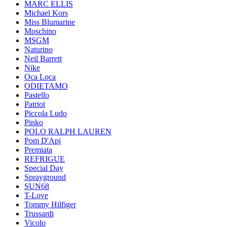
MARC ELLIS
Michael Kors
Miss Blumarine
Moschino
MSGM
Naturino
Neil Barrett
Nike
Oca Loca
ODIETAMO
Pastello
Patriot
Piccola Ludo
Pinko
POLO RALPH LAUREN
Pom D'Api
Premiata
REFRIGUE
Special Day
Sprayground
SUN68
T-Love
Tommy Hilfiger
Trussardi
Vicolo