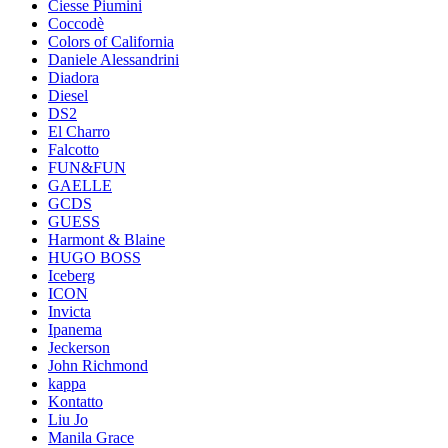
Ciesse Piumini
Coccodè
Colors of California
Daniele Alessandrini
Diadora
Diesel
DS2
El Charro
Falcotto
FUN&FUN
GAELLE
GCDS
GUESS
Harmont & Blaine
HUGO BOSS
Iceberg
ICON
Invicta
Ipanema
Jeckerson
John Richmond
kappa
Kontatto
Liu Jo
Manila Grace