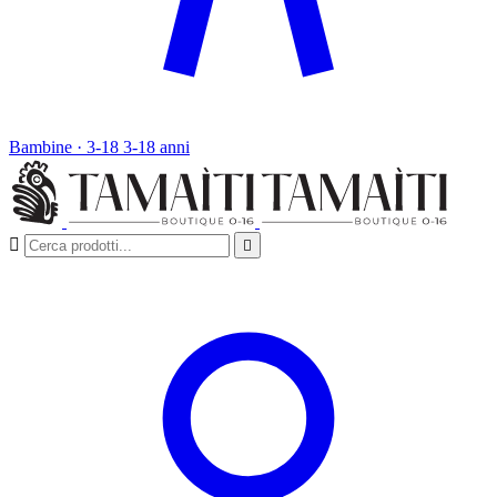
Bambine · 3-18
3-18 anni

