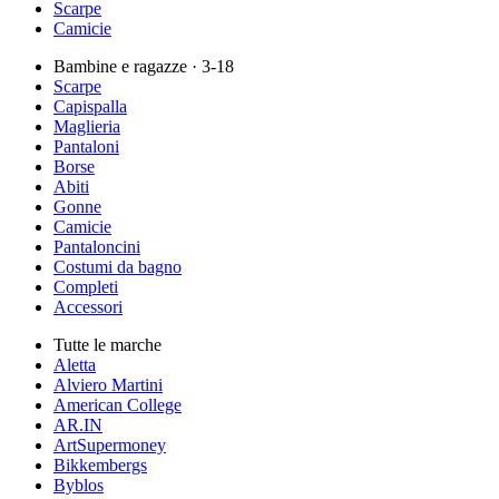
Scarpe
Camicie
Bambine e ragazze
· 3-18
Scarpe
Capispalla
Maglieria
Pantaloni
Borse
Abiti
Gonne
Camicie
Pantaloncini
Costumi da bagno
Completi
Accessori
Tutte le marche
Aletta
Alviero Martini
American College
AR.IN
ArtSupermoney
Bikkembergs
Byblos