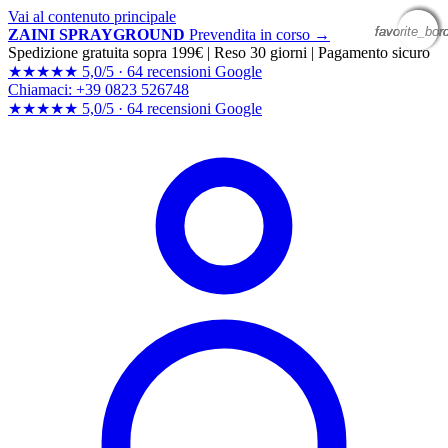
Vai al contenuto principale
favorite_bor
favorite_bor
favorite_bor
favorite_bor
ZAINI SPRAYGROUND
Prevendita in corso →
Spedizione gratuita sopra 199€
|
Reso 30 giorni
|
Pagamento sicuro
★★★★★
5,0/5 ·
64 recensioni Google
Chiamaci: +39 0823 526748
★★★★★
5,0/5 ·
64 recensioni
Google