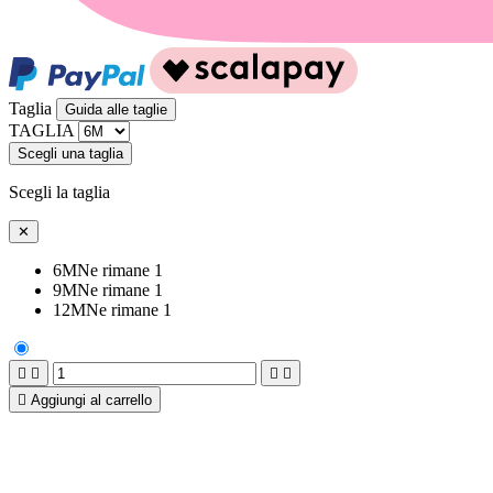
Taglia
Guida alle taglie
TAGLIA
Scegli una taglia
Scegli la taglia
✕
6M
Ne rimane 1
9M
Ne rimane 1
12M
Ne rimane 1





Aggiungi al carrello