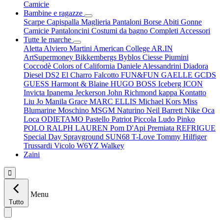
Camicie
Bambine e ragazze
Scarpe
Capispalla
Maglieria
Pantaloni
Borse
Abiti
Gonne
Camicie
Pantaloncini
Costumi da bagno
Completi
Accessori
Tutte le marche
Aletta
Alviero Martini
American College
AR.IN
ArtSupermoney
Bikkembergs
Byblos
Ciesse Piumini
Coccodè
Colors of California
Daniele Alessandrini
Diadora
Diesel
DS2
El Charro
Falcotto
FUN&FUN
GAELLE
GCDS
GUESS
Harmont & Blaine
HUGO BOSS
Iceberg
ICON
Invicta
Ipanema
Jeckerson
John Richmond
kappa
Kontatto
Liu Jo
Manila Grace
MARC ELLIS
Michael Kors
Miss
Blumarine
Moschino
MSGM
Naturino
Neil Barrett
Nike
Oca
Loca
ODIETAMO
Pastello
Patriot
Piccola Ludo
Pinko
POLO RALPH LAUREN
Pom D'Api
Premiata
REFRIGUE
Special Day
Sprayground
SUN68
T-Love
Tommy Hilfiger
Trussardi
Vicolo
W6YZ
Walkey
Zaini

Menu
Tutto