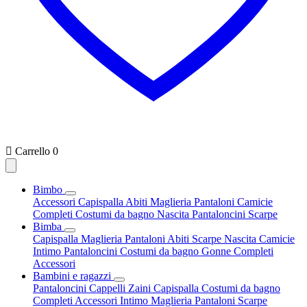

Carrello
0
Bimbo
Accessori
Capispalla
Abiti
Maglieria
Pantaloni
Camicie
Completi
Costumi da bagno
Nascita
Pantaloncini
Scarpe
Bimba
Capispalla
Maglieria
Pantaloni
Abiti
Scarpe
Nascita
Camicie
Intimo
Pantaloncini
Costumi da bagno
Gonne
Completi
Accessori
Bambini e ragazzi
Pantaloncini
Cappelli
Zaini
Capispalla
Costumi da bagno
Completi
Accessori
Intimo
Maglieria
Pantaloni
Scarpe