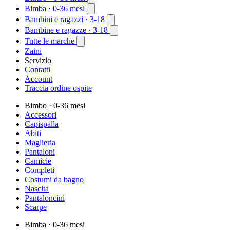
Bimba
· 0-36 mesi
Bambini e ragazzi
· 3-18
Bambine e ragazze
· 3-18
Tutte le marche
Zaini
Servizio
Contatti
Account
Traccia ordine ospite
Bimbo
· 0-36 mesi
Accessori
Capispalla
Abiti
Maglieria
Pantaloni
Camicie
Completi
Costumi da bagno
Nascita
Pantaloncini
Scarpe
Bimba
· 0-36 mesi