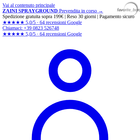
Vai al contenuto principale
favorite_bor
favorite_bor
favorite_bor
favorite_bor
ZAINI SPRAYGROUND
Prevendita in corso →
Spedizione gratuita sopra 199€
|
Reso 30 giorni
|
Pagamento sicuro
★★★★★
5,0/5 ·
64 recensioni Google
Chiamaci: +39 0823 526748
★★★★★
5,0/5 ·
64 recensioni
Google