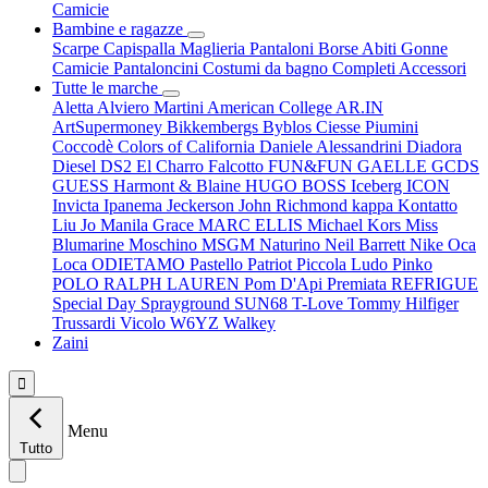
Camicie
Bambine e ragazze
Scarpe
Capispalla
Maglieria
Pantaloni
Borse
Abiti
Gonne
Camicie
Pantaloncini
Costumi da bagno
Completi
Accessori
Tutte le marche
Aletta
Alviero Martini
American College
AR.IN
ArtSupermoney
Bikkembergs
Byblos
Ciesse Piumini
Coccodè
Colors of California
Daniele Alessandrini
Diadora
Diesel
DS2
El Charro
Falcotto
FUN&FUN
GAELLE
GCDS
GUESS
Harmont & Blaine
HUGO BOSS
Iceberg
ICON
Invicta
Ipanema
Jeckerson
John Richmond
kappa
Kontatto
Liu Jo
Manila Grace
MARC ELLIS
Michael Kors
Miss
Blumarine
Moschino
MSGM
Naturino
Neil Barrett
Nike
Oca
Loca
ODIETAMO
Pastello
Patriot
Piccola Ludo
Pinko
POLO RALPH LAUREN
Pom D'Api
Premiata
REFRIGUE
Special Day
Sprayground
SUN68
T-Love
Tommy Hilfiger
Trussardi
Vicolo
W6YZ
Walkey
Zaini

Menu
Tutto