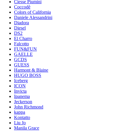
Ciesse Piumini
Coccodè
Colors of California
Daniele Alessandrini
Diadora
Diesel
DS2
El Charro
Falcotto
FUN&FUN
GAELLE
GCDS
GUESS
Harmont & Blaine
HUGO BOSS
Iceberg
ICON
Invicta
Ipanema
Jeckerson
John Richmond
kappa
Kontatto
Liu Jo
Manila Grace