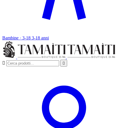
Bambine · 3-18
3-18 anni

