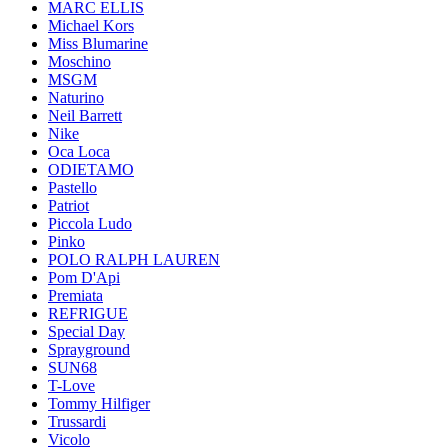
MARC ELLIS
Michael Kors
Miss Blumarine
Moschino
MSGM
Naturino
Neil Barrett
Nike
Oca Loca
ODIETAMO
Pastello
Patriot
Piccola Ludo
Pinko
POLO RALPH LAUREN
Pom D'Api
Premiata
REFRIGUE
Special Day
Sprayground
SUN68
T-Love
Tommy Hilfiger
Trussardi
Vicolo