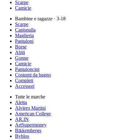
Scarpe
Camicie
Bambine e ragazze
· 3-18
Scarpe
Capispalla
Maglieria
Pantaloni
Borse
Abiti
Gonne
Camicie
Pantaloncini
Costumi da bagno
Completi
Accessori
Tutte le marche
Aletta
Alviero Martini
American College
AR.IN
ArtSupermoney
Bikkembergs
Byblos