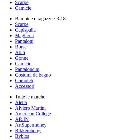
Scarpe
Camicie
Bambine e ragazze
· 3-18
Scarpe
Capispalla
Maglieria
Pantaloni
Borse
Abiti
Gonne
Camicie
Pantaloncini
Costumi da bagno
Completi
Accessori
Tutte le marche
Aletta
Alviero Martini
American College
AR.IN
ArtSupermoney
Bikkembergs
Byblos