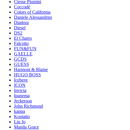
Ciesse Piumini
Coccodè
Colors of California
Daniele Alessandrini
Diadora
Diesel
DS2
El Charro
Falcotto
FUN&FUN
GAELLE
GCDS
GUESS
Harmont & Blaine
HUGO BOSS
Iceberg
ICON
Invicta
Ipanema
Jeckerson
John Richmond
kappa
Kontatto
Liu Jo
Manila Grace