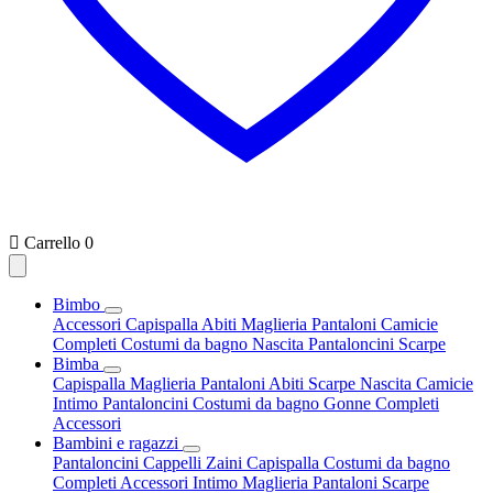

Carrello
0
Bimbo
Accessori
Capispalla
Abiti
Maglieria
Pantaloni
Camicie
Completi
Costumi da bagno
Nascita
Pantaloncini
Scarpe
Bimba
Capispalla
Maglieria
Pantaloni
Abiti
Scarpe
Nascita
Camicie
Intimo
Pantaloncini
Costumi da bagno
Gonne
Completi
Accessori
Bambini e ragazzi
Pantaloncini
Cappelli
Zaini
Capispalla
Costumi da bagno
Completi
Accessori
Intimo
Maglieria
Pantaloni
Scarpe