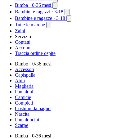
Bimba
· 0-36 mesi
Bambini e ragazzi
· 3-18
Bambine e ragazze
· 3-18
Tutte le marche
Zaini
Servizio
Contatti
Account
Traccia ordine ospite
Bimbo
· 0-36 mesi
Accessori
Capispalla
Abiti
Maglieria
Pantaloni
Camicie
Completi
Costumi da bagno
Nascita
Pantaloncini
Scarpe
Bimba
· 0-36 mesi