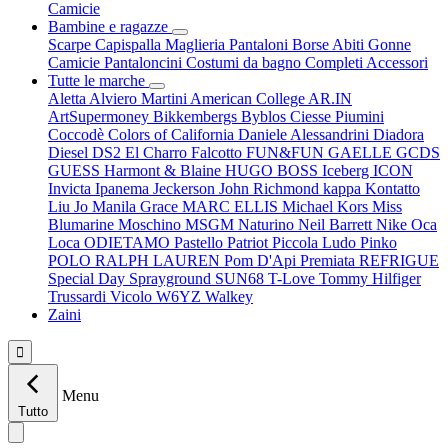
Camicie
Bambine e ragazze
Scarpe
Capispalla
Maglieria
Pantaloni
Borse
Abiti
Gonne
Camicie
Pantaloncini
Costumi da bagno
Completi
Accessori
Tutte le marche
Aletta
Alviero Martini
American College
AR.IN
ArtSupermoney
Bikkembergs
Byblos
Ciesse Piumini
Coccodè
Colors of California
Daniele Alessandrini
Diadora
Diesel
DS2
El Charro
Falcotto
FUN&FUN
GAELLE
GCDS
GUESS
Harmont & Blaine
HUGO BOSS
Iceberg
ICON
Invicta
Ipanema
Jeckerson
John Richmond
kappa
Kontatto
Liu Jo
Manila Grace
MARC ELLIS
Michael Kors
Miss
Blumarine
Moschino
MSGM
Naturino
Neil Barrett
Nike
Oca
Loca
ODIETAMO
Pastello
Patriot
Piccola Ludo
Pinko
POLO RALPH LAUREN
Pom D'Api
Premiata
REFRIGUE
Special Day
Sprayground
SUN68
T-Love
Tommy Hilfiger
Trussardi
Vicolo
W6YZ
Walkey
Zaini

Menu
Tutto