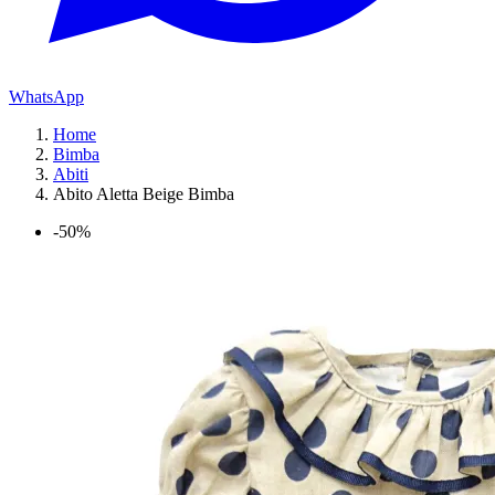
WhatsApp
Home
Bimba
Abiti
Abito Aletta Beige Bimba
-50%