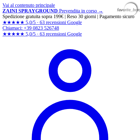
Vai al contenuto principale
favorite_bor
favorite_bor
favorite_bor
favorite_bor
ZAINI SPRAYGROUND
Prevendita in corso →
Spedizione gratuita sopra 199€
|
Reso 30 giorni
|
Pagamento sicuro
★★★★★
5,0/5 ·
63 recensioni Google
Chiamaci: +39 0823 526748
★★★★★
5,0/5 ·
63 recensioni
Google