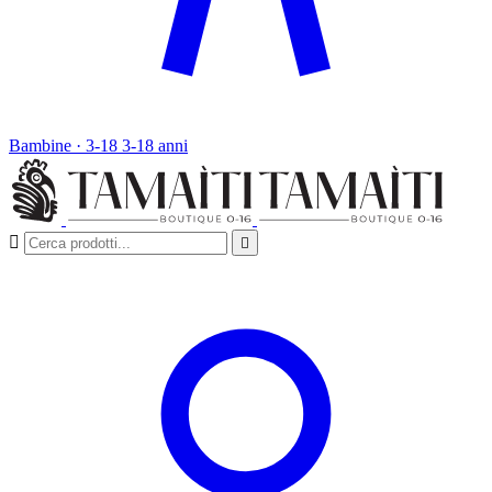
Bambine · 3-18
3-18 anni

