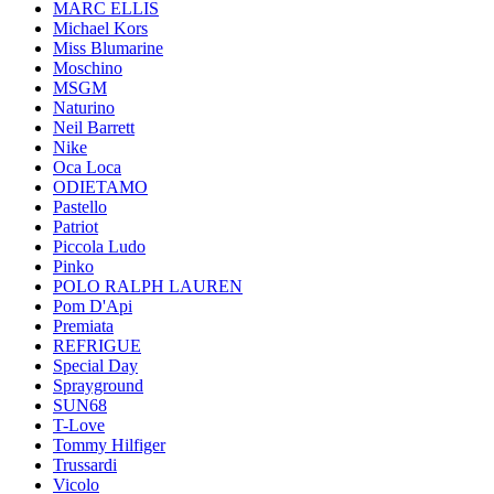
MARC ELLIS
Michael Kors
Miss Blumarine
Moschino
MSGM
Naturino
Neil Barrett
Nike
Oca Loca
ODIETAMO
Pastello
Patriot
Piccola Ludo
Pinko
POLO RALPH LAUREN
Pom D'Api
Premiata
REFRIGUE
Special Day
Sprayground
SUN68
T-Love
Tommy Hilfiger
Trussardi
Vicolo