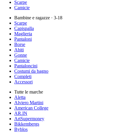
Scarpe
Camicie
Bambine e ragazze
· 3-18
Scarpe
Capispalla
Maglieria
Pantaloni
Borse
Abiti
Gonne
Camicie
Pantaloncini
Costumi da bagno
Completi
Accessori
Tutte le marche
Aletta
Alviero Martini
American College
AR.IN
ArtSupermoney
Bikkembergs
Byblos