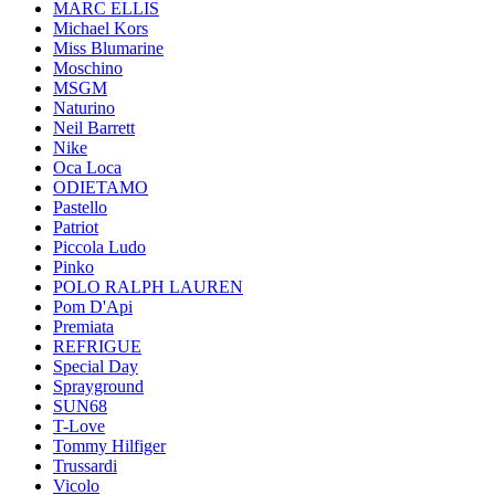
MARC ELLIS
Michael Kors
Miss Blumarine
Moschino
MSGM
Naturino
Neil Barrett
Nike
Oca Loca
ODIETAMO
Pastello
Patriot
Piccola Ludo
Pinko
POLO RALPH LAUREN
Pom D'Api
Premiata
REFRIGUE
Special Day
Sprayground
SUN68
T-Love
Tommy Hilfiger
Trussardi
Vicolo