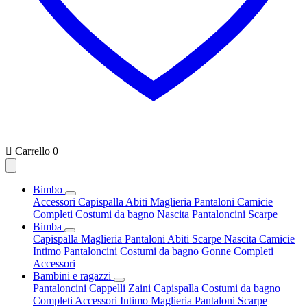

Carrello
0
Bimbo
Accessori
Capispalla
Abiti
Maglieria
Pantaloni
Camicie
Completi
Costumi da bagno
Nascita
Pantaloncini
Scarpe
Bimba
Capispalla
Maglieria
Pantaloni
Abiti
Scarpe
Nascita
Camicie
Intimo
Pantaloncini
Costumi da bagno
Gonne
Completi
Accessori
Bambini e ragazzi
Pantaloncini
Cappelli
Zaini
Capispalla
Costumi da bagno
Completi
Accessori
Intimo
Maglieria
Pantaloni
Scarpe