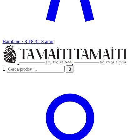
Bambine · 3-18
3-18 anni

