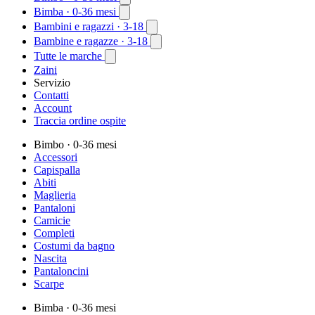
Bimba
· 0-36 mesi
Bambini e ragazzi
· 3-18
Bambine e ragazze
· 3-18
Tutte le marche
Zaini
Servizio
Contatti
Account
Traccia ordine ospite
Bimbo
· 0-36 mesi
Accessori
Capispalla
Abiti
Maglieria
Pantaloni
Camicie
Completi
Costumi da bagno
Nascita
Pantaloncini
Scarpe
Bimba
· 0-36 mesi