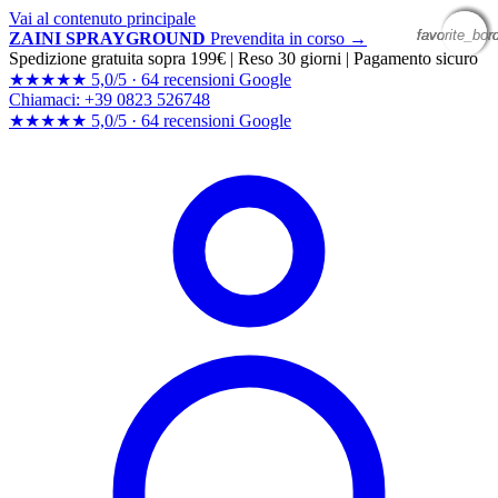
Vai al contenuto principale
favorite_bor
favorite_bor
favorite_bor
favorite_bor
ZAINI SPRAYGROUND
Prevendita in corso →
Spedizione gratuita sopra 199€
|
Reso 30 giorni
|
Pagamento sicuro
★★★★★
5,0/5 ·
64 recensioni Google
Chiamaci: +39 0823 526748
★★★★★
5,0/5 ·
64 recensioni
Google