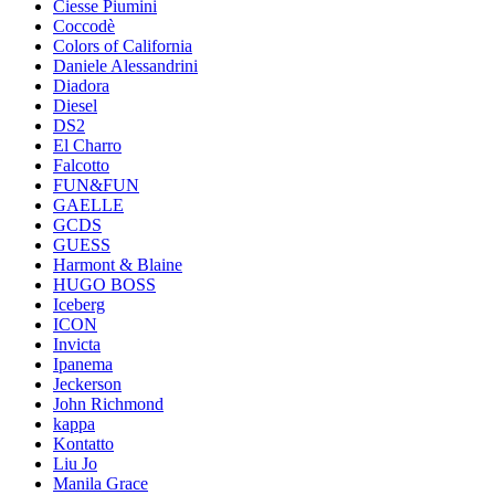
Ciesse Piumini
Coccodè
Colors of California
Daniele Alessandrini
Diadora
Diesel
DS2
El Charro
Falcotto
FUN&FUN
GAELLE
GCDS
GUESS
Harmont & Blaine
HUGO BOSS
Iceberg
ICON
Invicta
Ipanema
Jeckerson
John Richmond
kappa
Kontatto
Liu Jo
Manila Grace