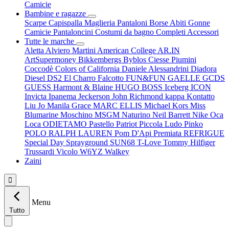
Camicie
Bambine e ragazze
Scarpe
Capispalla
Maglieria
Pantaloni
Borse
Abiti
Gonne
Camicie
Pantaloncini
Costumi da bagno
Completi
Accessori
Tutte le marche
Aletta
Alviero Martini
American College
AR.IN
ArtSupermoney
Bikkembergs
Byblos
Ciesse Piumini
Coccodè
Colors of California
Daniele Alessandrini
Diadora
Diesel
DS2
El Charro
Falcotto
FUN&FUN
GAELLE
GCDS
GUESS
Harmont & Blaine
HUGO BOSS
Iceberg
ICON
Invicta
Ipanema
Jeckerson
John Richmond
kappa
Kontatto
Liu Jo
Manila Grace
MARC ELLIS
Michael Kors
Miss
Blumarine
Moschino
MSGM
Naturino
Neil Barrett
Nike
Oca
Loca
ODIETAMO
Pastello
Patriot
Piccola Ludo
Pinko
POLO RALPH LAUREN
Pom D'Api
Premiata
REFRIGUE
Special Day
Sprayground
SUN68
T-Love
Tommy Hilfiger
Trussardi
Vicolo
W6YZ
Walkey
Zaini

Menu
Tutto