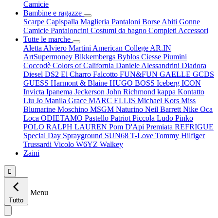
Camicie
Bambine e ragazze
Scarpe
Capispalla
Maglieria
Pantaloni
Borse
Abiti
Gonne
Camicie
Pantaloncini
Costumi da bagno
Completi
Accessori
Tutte le marche
Aletta
Alviero Martini
American College
AR.IN
ArtSupermoney
Bikkembergs
Byblos
Ciesse Piumini
Coccodè
Colors of California
Daniele Alessandrini
Diadora
Diesel
DS2
El Charro
Falcotto
FUN&FUN
GAELLE
GCDS
GUESS
Harmont & Blaine
HUGO BOSS
Iceberg
ICON
Invicta
Ipanema
Jeckerson
John Richmond
kappa
Kontatto
Liu Jo
Manila Grace
MARC ELLIS
Michael Kors
Miss
Blumarine
Moschino
MSGM
Naturino
Neil Barrett
Nike
Oca
Loca
ODIETAMO
Pastello
Patriot
Piccola Ludo
Pinko
POLO RALPH LAUREN
Pom D'Api
Premiata
REFRIGUE
Special Day
Sprayground
SUN68
T-Love
Tommy Hilfiger
Trussardi
Vicolo
W6YZ
Walkey
Zaini

Menu
Tutto