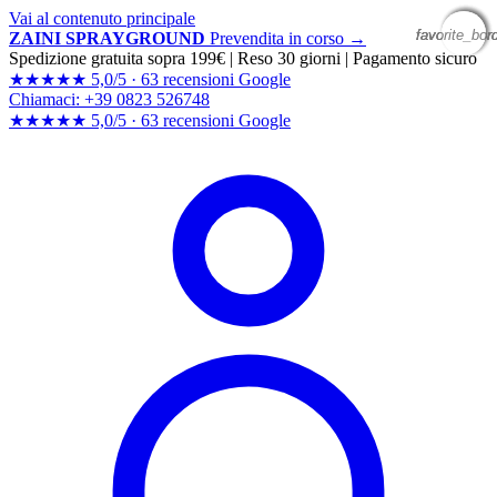
Vai al contenuto principale
favorite_bor
favorite_bor
favorite_bor
favorite_bor
ZAINI SPRAYGROUND
Prevendita in corso →
Spedizione gratuita sopra 199€
|
Reso 30 giorni
|
Pagamento sicuro
★★★★★
5,0/5 ·
63 recensioni Google
Chiamaci: +39 0823 526748
★★★★★
5,0/5 ·
63 recensioni
Google