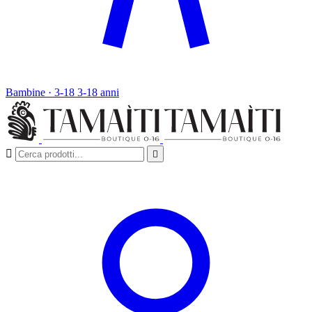
Bambine · 3-18
3-18 anni

