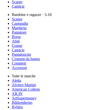
Scarpe
Camicie
Bambine e ragazze
· 3-18
Scarpe
Capispalla
Maglieria
Pantaloni
Borse
Abiti
Gonne
Camicie
Pantaloncini
Costumi da bagno
Completi
Accessori
Tutte le marche
Aletta
Alviero Martini
American College
AR.IN
ArtSupermoney
Bikkembergs
Byblos