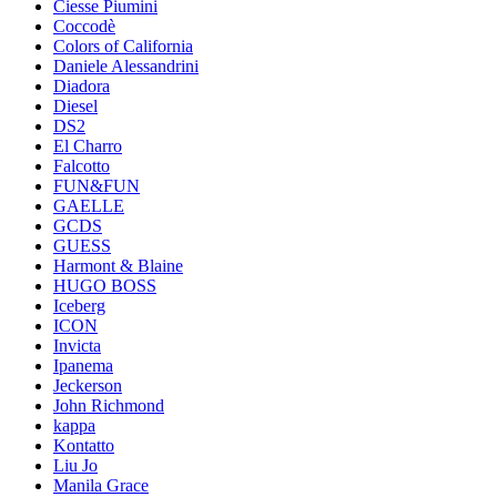
Ciesse Piumini
Coccodè
Colors of California
Daniele Alessandrini
Diadora
Diesel
DS2
El Charro
Falcotto
FUN&FUN
GAELLE
GCDS
GUESS
Harmont & Blaine
HUGO BOSS
Iceberg
ICON
Invicta
Ipanema
Jeckerson
John Richmond
kappa
Kontatto
Liu Jo
Manila Grace