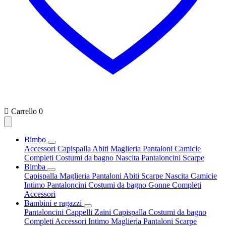

Carrello
0
Bimbo
Accessori
Capispalla
Abiti
Maglieria
Pantaloni
Camicie
Completi
Costumi da bagno
Nascita
Pantaloncini
Scarpe
Bimba
Capispalla
Maglieria
Pantaloni
Abiti
Scarpe
Nascita
Camicie
Intimo
Pantaloncini
Costumi da bagno
Gonne
Completi
Accessori
Bambini e ragazzi
Pantaloncini
Cappelli
Zaini
Capispalla
Costumi da bagno
Completi
Accessori
Intimo
Maglieria
Pantaloni
Scarpe