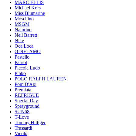
MARC ELLIS
Michael Kors
Miss Blumarine
Moschino
MSGM
Naturino
Neil Barrett
Nike
Oca Loca
ODIETAMO
Pastello
Patriot
Piccola Ludo
Pinko
POLO RALPH LAUREN
Pom D'Api
Premiata
REFRIGUE
Special Day
Sprayground
SUN68
T-Love
Tommy Hilfiger
Trussardi
Vicolo