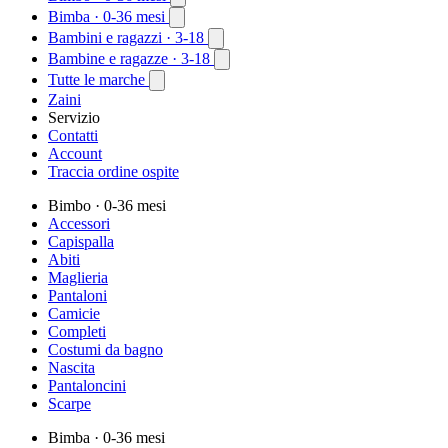
Bimba
· 0-36 mesi
Bambini e ragazzi
· 3-18
Bambine e ragazze
· 3-18
Tutte le marche
Zaini
Servizio
Contatti
Account
Traccia ordine ospite
Bimbo
· 0-36 mesi
Accessori
Capispalla
Abiti
Maglieria
Pantaloni
Camicie
Completi
Costumi da bagno
Nascita
Pantaloncini
Scarpe
Bimba
· 0-36 mesi