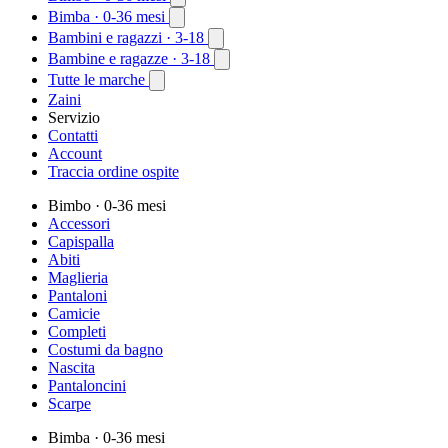
Bimba
· 0-36 mesi
Bambini e ragazzi
· 3-18
Bambine e ragazze
· 3-18
Tutte le marche
Zaini
Servizio
Contatti
Account
Traccia ordine ospite
Bimbo
· 0-36 mesi
Accessori
Capispalla
Abiti
Maglieria
Pantaloni
Camicie
Completi
Costumi da bagno
Nascita
Pantaloncini
Scarpe
Bimba
· 0-36 mesi