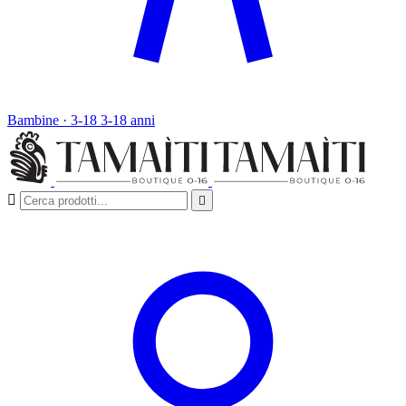
Bambine · 3-18
3-18 anni

