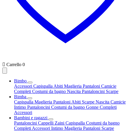

Carrello
0
Bimbo
Accessori
Capispalla
Abiti
Maglieria
Pantaloni
Camicie
Completi
Costumi da bagno
Nascita
Pantaloncini
Scarpe
Bimba
Capispalla
Maglieria
Pantaloni
Abiti
Scarpe
Nascita
Camicie
Intimo
Pantaloncini
Costumi da bagno
Gonne
Completi
Accessori
Bambini e ragazzi
Pantaloncini
Cappelli
Zaini
Capispalla
Costumi da bagno
Completi
Accessori
Intimo
Maglieria
Pantaloni
Scarpe