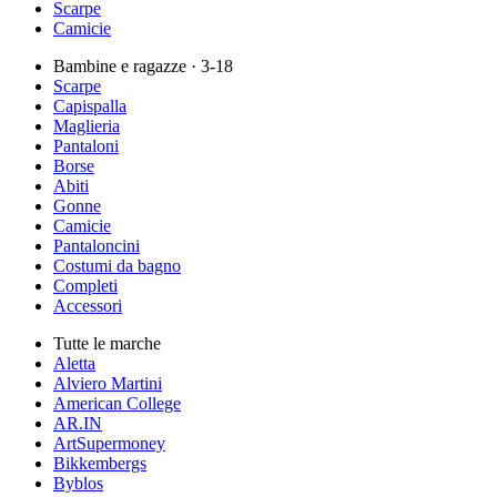
Scarpe
Camicie
Bambine e ragazze
· 3-18
Scarpe
Capispalla
Maglieria
Pantaloni
Borse
Abiti
Gonne
Camicie
Pantaloncini
Costumi da bagno
Completi
Accessori
Tutte le marche
Aletta
Alviero Martini
American College
AR.IN
ArtSupermoney
Bikkembergs
Byblos