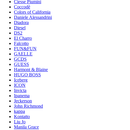
Ciesse Piumini
Coccodè
Colors of California
Daniele Alessandrini
Diadora
Diesel
DS2
El Charro
Falcotto
FUN&FUN
GAELLE
GCDS
GUESS
Harmont & Blaine
HUGO BOSS
Iceberg
ICON
Invicta
Ipanema
Jeckerson
John Richmond
kappa
Kontatto
Liu Jo
Manila Grace