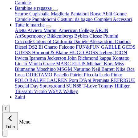
Camicie
Bambine e ragazze
Scarpe
Capispalla
Maglieria
Pantaloni
Borse
Abiti
Gonne
Camicie
Pantaloncini
Costumi da bagno
Completi
Accessori
Tutte le marche
Aletta
Alviero Martini
American College
AR.IN
ArtSupermoney
Bikkembergs
Byblos
Ciesse Piumini
Coccodè
Colors of California
Daniele Alessandrini
Diadora
Diesel
DS2
El Charro
Falcotto
FUN&FUN
GAELLE
GCDS
GUESS
Harmont & Blaine
HUGO BOSS
Iceberg
ICON
Invicta
Ipanema
Jeckerson
John Richmond
kappa
Kontatto
Liu Jo
Manila Grace
MARC ELLIS
Michael Kors
Miss
Blumarine
Moschino
MSGM
Naturino
Neil Barrett
Nike
Oca
Loca
ODIETAMO
Pastello
Patriot
Piccola Ludo
Pinko
POLO RALPH LAUREN
Pom D'Api
Premiata
REFRIGUE
Special Day
Sprayground
SUN68
T-Love
Tommy Hilfiger
Trussardi
Vicolo
W6YZ
Walkey
Zaini

Menu
Tutto