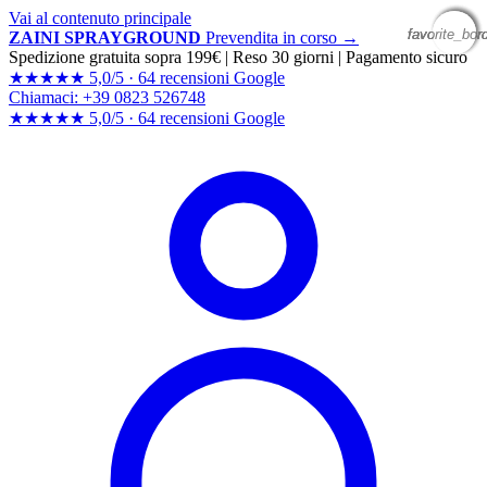
Vai al contenuto principale
favorite_bor
favorite_bor
favorite_bor
favorite_bor
ZAINI SPRAYGROUND
Prevendita in corso →
Spedizione gratuita sopra 199€
|
Reso 30 giorni
|
Pagamento sicuro
★★★★★
5,0/5 ·
64 recensioni Google
Chiamaci: +39 0823 526748
★★★★★
5,0/5 ·
64 recensioni
Google