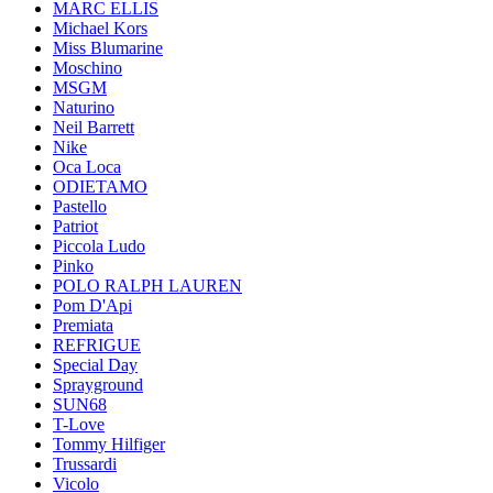
MARC ELLIS
Michael Kors
Miss Blumarine
Moschino
MSGM
Naturino
Neil Barrett
Nike
Oca Loca
ODIETAMO
Pastello
Patriot
Piccola Ludo
Pinko
POLO RALPH LAUREN
Pom D'Api
Premiata
REFRIGUE
Special Day
Sprayground
SUN68
T-Love
Tommy Hilfiger
Trussardi
Vicolo