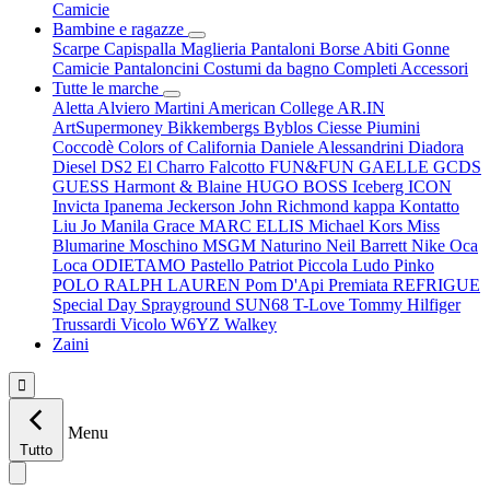
Camicie
Bambine e ragazze
Scarpe
Capispalla
Maglieria
Pantaloni
Borse
Abiti
Gonne
Camicie
Pantaloncini
Costumi da bagno
Completi
Accessori
Tutte le marche
Aletta
Alviero Martini
American College
AR.IN
ArtSupermoney
Bikkembergs
Byblos
Ciesse Piumini
Coccodè
Colors of California
Daniele Alessandrini
Diadora
Diesel
DS2
El Charro
Falcotto
FUN&FUN
GAELLE
GCDS
GUESS
Harmont & Blaine
HUGO BOSS
Iceberg
ICON
Invicta
Ipanema
Jeckerson
John Richmond
kappa
Kontatto
Liu Jo
Manila Grace
MARC ELLIS
Michael Kors
Miss
Blumarine
Moschino
MSGM
Naturino
Neil Barrett
Nike
Oca
Loca
ODIETAMO
Pastello
Patriot
Piccola Ludo
Pinko
POLO RALPH LAUREN
Pom D'Api
Premiata
REFRIGUE
Special Day
Sprayground
SUN68
T-Love
Tommy Hilfiger
Trussardi
Vicolo
W6YZ
Walkey
Zaini

Menu
Tutto