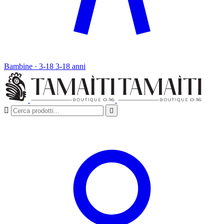
Bambine · 3-18
3-18 anni

