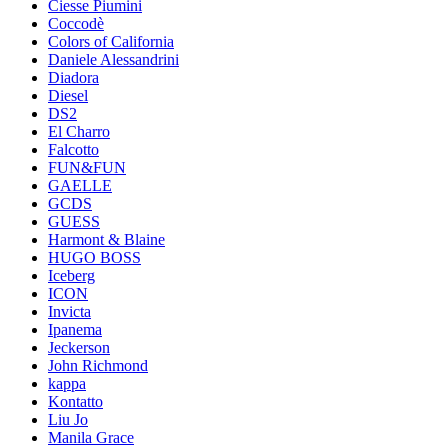
Ciesse Piumini
Coccodè
Colors of California
Daniele Alessandrini
Diadora
Diesel
DS2
El Charro
Falcotto
FUN&FUN
GAELLE
GCDS
GUESS
Harmont & Blaine
HUGO BOSS
Iceberg
ICON
Invicta
Ipanema
Jeckerson
John Richmond
kappa
Kontatto
Liu Jo
Manila Grace