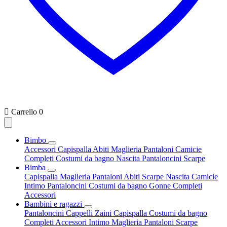

Carrello
0
Bimbo
Accessori
Capispalla
Abiti
Maglieria
Pantaloni
Camicie
Completi
Costumi da bagno
Nascita
Pantaloncini
Scarpe
Bimba
Capispalla
Maglieria
Pantaloni
Abiti
Scarpe
Nascita
Camicie
Intimo
Pantaloncini
Costumi da bagno
Gonne
Completi
Accessori
Bambini e ragazzi
Pantaloncini
Cappelli
Zaini
Capispalla
Costumi da bagno
Completi
Accessori
Intimo
Maglieria
Pantaloni
Scarpe