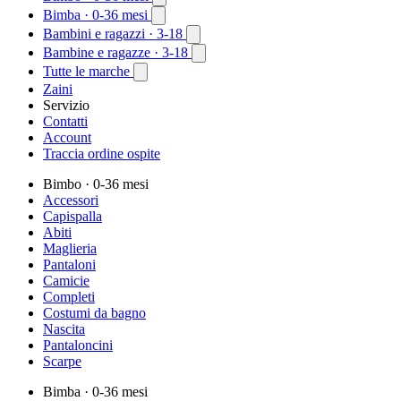
Bimba
· 0-36 mesi
Bambini e ragazzi
· 3-18
Bambine e ragazze
· 3-18
Tutte le marche
Zaini
Servizio
Contatti
Account
Traccia ordine ospite
Bimbo
· 0-36 mesi
Accessori
Capispalla
Abiti
Maglieria
Pantaloni
Camicie
Completi
Costumi da bagno
Nascita
Pantaloncini
Scarpe
Bimba
· 0-36 mesi