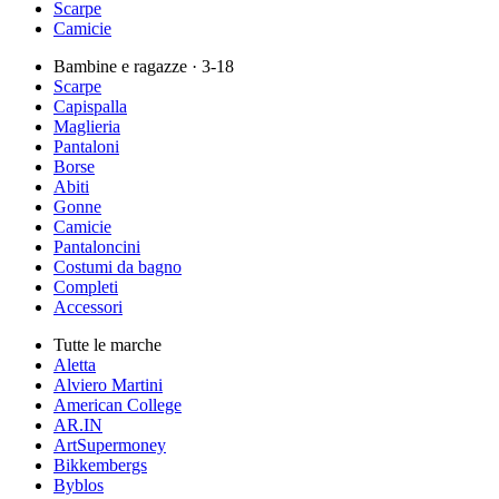
Scarpe
Camicie
Bambine e ragazze
· 3-18
Scarpe
Capispalla
Maglieria
Pantaloni
Borse
Abiti
Gonne
Camicie
Pantaloncini
Costumi da bagno
Completi
Accessori
Tutte le marche
Aletta
Alviero Martini
American College
AR.IN
ArtSupermoney
Bikkembergs
Byblos