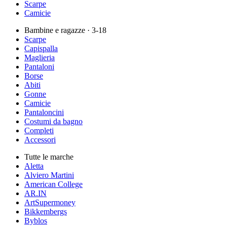
Scarpe
Camicie
Bambine e ragazze
· 3-18
Scarpe
Capispalla
Maglieria
Pantaloni
Borse
Abiti
Gonne
Camicie
Pantaloncini
Costumi da bagno
Completi
Accessori
Tutte le marche
Aletta
Alviero Martini
American College
AR.IN
ArtSupermoney
Bikkembergs
Byblos