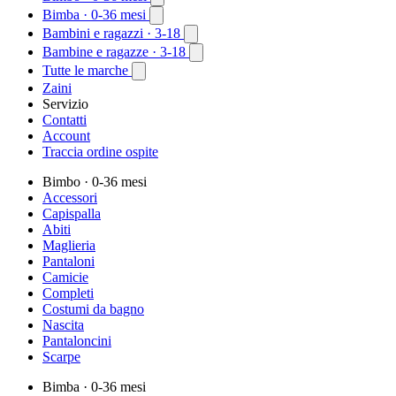
Bimba
· 0-36 mesi
Bambini e ragazzi
· 3-18
Bambine e ragazze
· 3-18
Tutte le marche
Zaini
Servizio
Contatti
Account
Traccia ordine ospite
Bimbo
· 0-36 mesi
Accessori
Capispalla
Abiti
Maglieria
Pantaloni
Camicie
Completi
Costumi da bagno
Nascita
Pantaloncini
Scarpe
Bimba
· 0-36 mesi