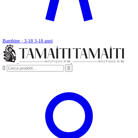
Bambine · 3-18
3-18 anni

