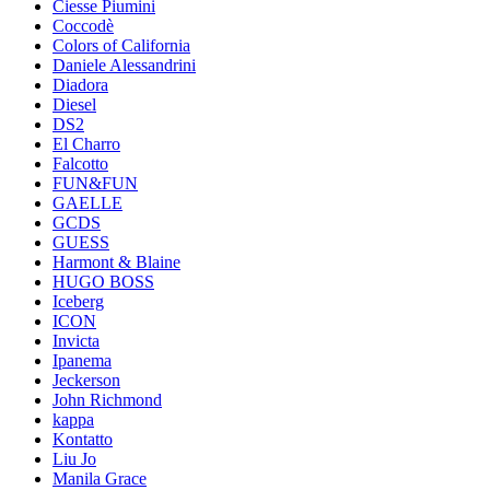
Ciesse Piumini
Coccodè
Colors of California
Daniele Alessandrini
Diadora
Diesel
DS2
El Charro
Falcotto
FUN&FUN
GAELLE
GCDS
GUESS
Harmont & Blaine
HUGO BOSS
Iceberg
ICON
Invicta
Ipanema
Jeckerson
John Richmond
kappa
Kontatto
Liu Jo
Manila Grace