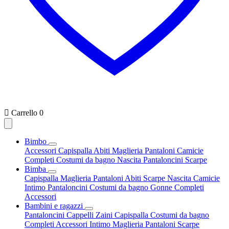

Carrello
0
Bimbo
Accessori
Capispalla
Abiti
Maglieria
Pantaloni
Camicie
Completi
Costumi da bagno
Nascita
Pantaloncini
Scarpe
Bimba
Capispalla
Maglieria
Pantaloni
Abiti
Scarpe
Nascita
Camicie
Intimo
Pantaloncini
Costumi da bagno
Gonne
Completi
Accessori
Bambini e ragazzi
Pantaloncini
Cappelli
Zaini
Capispalla
Costumi da bagno
Completi
Accessori
Intimo
Maglieria
Pantaloni
Scarpe