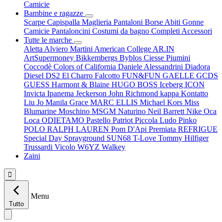
Camicie
Bambine e ragazze
Scarpe
Capispalla
Maglieria
Pantaloni
Borse
Abiti
Gonne
Camicie
Pantaloncini
Costumi da bagno
Completi
Accessori
Tutte le marche
Aletta
Alviero Martini
American College
AR.IN
ArtSupermoney
Bikkembergs
Byblos
Ciesse Piumini
Coccodè
Colors of California
Daniele Alessandrini
Diadora
Diesel
DS2
El Charro
Falcotto
FUN&FUN
GAELLE
GCDS
GUESS
Harmont & Blaine
HUGO BOSS
Iceberg
ICON
Invicta
Ipanema
Jeckerson
John Richmond
kappa
Kontatto
Liu Jo
Manila Grace
MARC ELLIS
Michael Kors
Miss
Blumarine
Moschino
MSGM
Naturino
Neil Barrett
Nike
Oca
Loca
ODIETAMO
Pastello
Patriot
Piccola Ludo
Pinko
POLO RALPH LAUREN
Pom D'Api
Premiata
REFRIGUE
Special Day
Sprayground
SUN68
T-Love
Tommy Hilfiger
Trussardi
Vicolo
W6YZ
Walkey
Zaini

Menu
Tutto