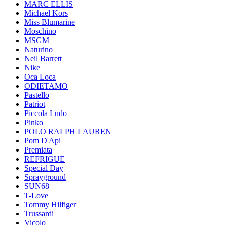
MARC ELLIS
Michael Kors
Miss Blumarine
Moschino
MSGM
Naturino
Neil Barrett
Nike
Oca Loca
ODIETAMO
Pastello
Patriot
Piccola Ludo
Pinko
POLO RALPH LAUREN
Pom D'Api
Premiata
REFRIGUE
Special Day
Sprayground
SUN68
T-Love
Tommy Hilfiger
Trussardi
Vicolo