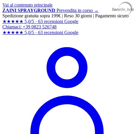
Vai al contenuto principale
favorite_bor
favorite_bor
favorite_bor
favorite_bor
ZAINI SPRAYGROUND
Prevendita in corso →
Spedizione gratuita sopra 199€
|
Reso 30 giorni
|
Pagamento sicuro
★★★★★
5,0/5 ·
63 recensioni Google
Chiamaci: +39 0823 526748
★★★★★
5,0/5 ·
63 recensioni
Google