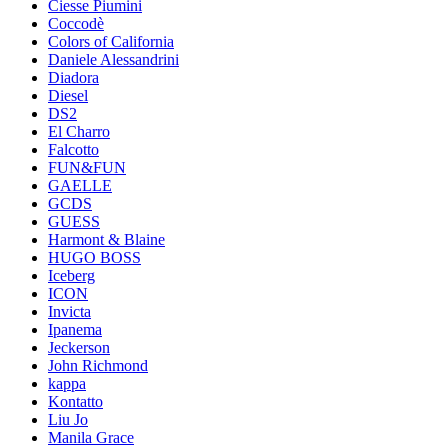
Ciesse Piumini
Coccodè
Colors of California
Daniele Alessandrini
Diadora
Diesel
DS2
El Charro
Falcotto
FUN&FUN
GAELLE
GCDS
GUESS
Harmont & Blaine
HUGO BOSS
Iceberg
ICON
Invicta
Ipanema
Jeckerson
John Richmond
kappa
Kontatto
Liu Jo
Manila Grace