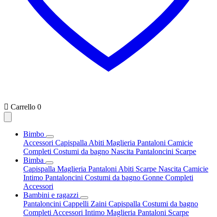

Carrello
0
Bimbo
Accessori
Capispalla
Abiti
Maglieria
Pantaloni
Camicie
Completi
Costumi da bagno
Nascita
Pantaloncini
Scarpe
Bimba
Capispalla
Maglieria
Pantaloni
Abiti
Scarpe
Nascita
Camicie
Intimo
Pantaloncini
Costumi da bagno
Gonne
Completi
Accessori
Bambini e ragazzi
Pantaloncini
Cappelli
Zaini
Capispalla
Costumi da bagno
Completi
Accessori
Intimo
Maglieria
Pantaloni
Scarpe