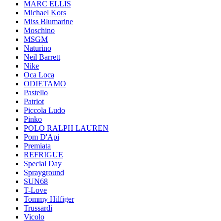
MARC ELLIS
Michael Kors
Miss Blumarine
Moschino
MSGM
Naturino
Neil Barrett
Nike
Oca Loca
ODIETAMO
Pastello
Patriot
Piccola Ludo
Pinko
POLO RALPH LAUREN
Pom D'Api
Premiata
REFRIGUE
Special Day
Sprayground
SUN68
T-Love
Tommy Hilfiger
Trussardi
Vicolo