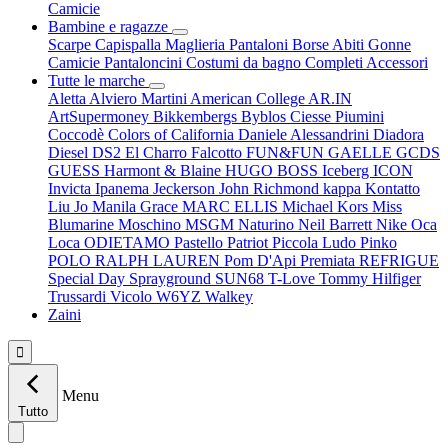
Camicie
Bambine e ragazze
Scarpe
Capispalla
Maglieria
Pantaloni
Borse
Abiti
Gonne
Camicie
Pantaloncini
Costumi da bagno
Completi
Accessori
Tutte le marche
Aletta
Alviero Martini
American College
AR.IN
ArtSupermoney
Bikkembergs
Byblos
Ciesse Piumini
Coccodè
Colors of California
Daniele Alessandrini
Diadora
Diesel
DS2
El Charro
Falcotto
FUN&FUN
GAELLE
GCDS
GUESS
Harmont & Blaine
HUGO BOSS
Iceberg
ICON
Invicta
Ipanema
Jeckerson
John Richmond
kappa
Kontatto
Liu Jo
Manila Grace
MARC ELLIS
Michael Kors
Miss
Blumarine
Moschino
MSGM
Naturino
Neil Barrett
Nike
Oca
Loca
ODIETAMO
Pastello
Patriot
Piccola Ludo
Pinko
POLO RALPH LAUREN
Pom D'Api
Premiata
REFRIGUE
Special Day
Sprayground
SUN68
T-Love
Tommy Hilfiger
Trussardi
Vicolo
W6YZ
Walkey
Zaini

Menu
Tutto