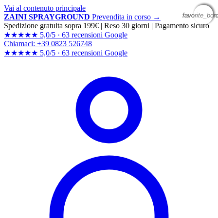
Vai al contenuto principale
favorite_bor
favorite_bor
favorite_bor
favorite_bor
ZAINI SPRAYGROUND
Prevendita in corso →
Spedizione gratuita sopra 199€
|
Reso 30 giorni
|
Pagamento sicuro
★★★★★
5,0/5 ·
63 recensioni Google
Chiamaci: +39 0823 526748
★★★★★
5,0/5 ·
63 recensioni
Google