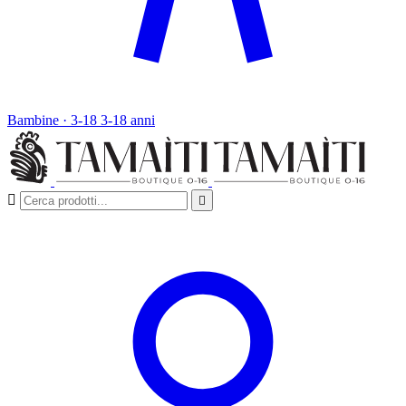
Bambine · 3-18
3-18 anni

