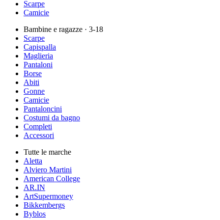
Scarpe
Camicie
Bambine e ragazze
· 3-18
Scarpe
Capispalla
Maglieria
Pantaloni
Borse
Abiti
Gonne
Camicie
Pantaloncini
Costumi da bagno
Completi
Accessori
Tutte le marche
Aletta
Alviero Martini
American College
AR.IN
ArtSupermoney
Bikkembergs
Byblos