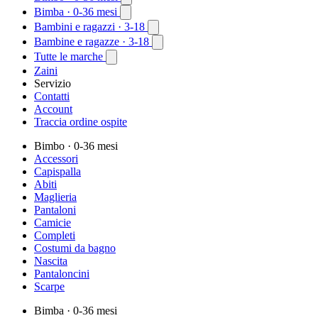
Bimba
· 0-36 mesi
Bambini e ragazzi
· 3-18
Bambine e ragazze
· 3-18
Tutte le marche
Zaini
Servizio
Contatti
Account
Traccia ordine ospite
Bimbo
· 0-36 mesi
Accessori
Capispalla
Abiti
Maglieria
Pantaloni
Camicie
Completi
Costumi da bagno
Nascita
Pantaloncini
Scarpe
Bimba
· 0-36 mesi