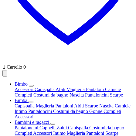

Carrello
0
Bimbo
Accessori
Capispalla
Abiti
Maglieria
Pantaloni
Camicie
Completi
Costumi da bagno
Nascita
Pantaloncini
Scarpe
Bimba
Capispalla
Maglieria
Pantaloni
Abiti
Scarpe
Nascita
Camicie
Intimo
Pantaloncini
Costumi da bagno
Gonne
Completi
Accessori
Bambini e ragazzi
Pantaloncini
Cappelli
Zaini
Capispalla
Costumi da bagno
Completi
Accessori
Intimo
Maglieria
Pantaloni
Scarpe