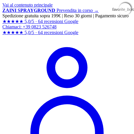
Vai al contenuto principale
favorite_bor
favorite_bor
favorite_bor
favorite_bor
ZAINI SPRAYGROUND
Prevendita in corso →
Spedizione gratuita sopra 199€
|
Reso 30 giorni
|
Pagamento sicuro
★★★★★
5,0/5 ·
64 recensioni Google
Chiamaci: +39 0823 526748
★★★★★
5,0/5 ·
64 recensioni
Google