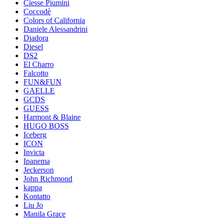
Ciesse Piumini
Coccodè
Colors of California
Daniele Alessandrini
Diadora
Diesel
DS2
El Charro
Falcotto
FUN&FUN
GAELLE
GCDS
GUESS
Harmont & Blaine
HUGO BOSS
Iceberg
ICON
Invicta
Ipanema
Jeckerson
John Richmond
kappa
Kontatto
Liu Jo
Manila Grace