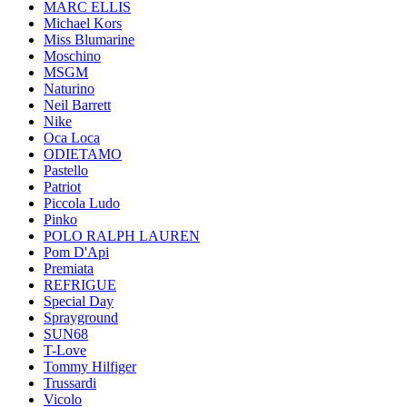
MARC ELLIS
Michael Kors
Miss Blumarine
Moschino
MSGM
Naturino
Neil Barrett
Nike
Oca Loca
ODIETAMO
Pastello
Patriot
Piccola Ludo
Pinko
POLO RALPH LAUREN
Pom D'Api
Premiata
REFRIGUE
Special Day
Sprayground
SUN68
T-Love
Tommy Hilfiger
Trussardi
Vicolo