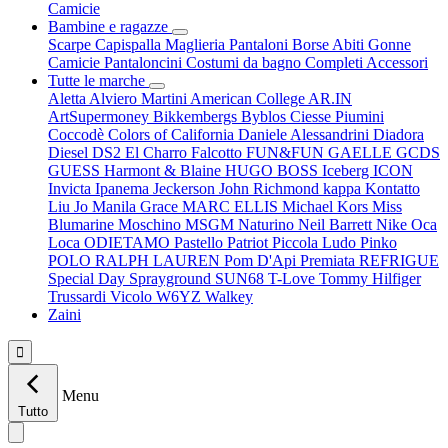
Camicie
Bambine e ragazze
Scarpe
Capispalla
Maglieria
Pantaloni
Borse
Abiti
Gonne
Camicie
Pantaloncini
Costumi da bagno
Completi
Accessori
Tutte le marche
Aletta
Alviero Martini
American College
AR.IN
ArtSupermoney
Bikkembergs
Byblos
Ciesse Piumini
Coccodè
Colors of California
Daniele Alessandrini
Diadora
Diesel
DS2
El Charro
Falcotto
FUN&FUN
GAELLE
GCDS
GUESS
Harmont & Blaine
HUGO BOSS
Iceberg
ICON
Invicta
Ipanema
Jeckerson
John Richmond
kappa
Kontatto
Liu Jo
Manila Grace
MARC ELLIS
Michael Kors
Miss
Blumarine
Moschino
MSGM
Naturino
Neil Barrett
Nike
Oca
Loca
ODIETAMO
Pastello
Patriot
Piccola Ludo
Pinko
POLO RALPH LAUREN
Pom D'Api
Premiata
REFRIGUE
Special Day
Sprayground
SUN68
T-Love
Tommy Hilfiger
Trussardi
Vicolo
W6YZ
Walkey
Zaini

Menu
Tutto