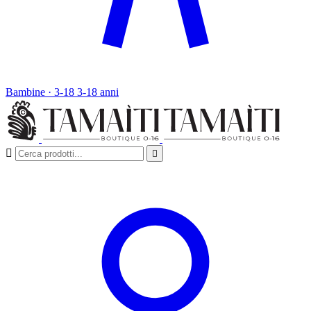
Bambine · 3-18
3-18 anni

