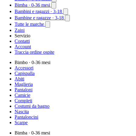
Bimba
· 0-36 mesi
Bambini e ragazzi
· 3-18
Bambine e ragazze
· 3-18
Tutte le marche
Zaini
Servizio
Contatti
Account
Traccia ordine ospite
Bimbo
· 0-36 mesi
Accessori
Capispalla
Abiti
Maglieria
Pantaloni
Camicie
Completi
Costumi da bagno
Nascita
Pantaloncini
Scarpe
Bimba
· 0-36 mesi