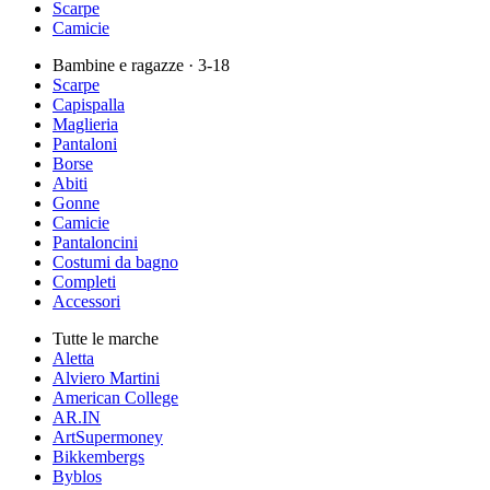
Scarpe
Camicie
Bambine e ragazze
· 3-18
Scarpe
Capispalla
Maglieria
Pantaloni
Borse
Abiti
Gonne
Camicie
Pantaloncini
Costumi da bagno
Completi
Accessori
Tutte le marche
Aletta
Alviero Martini
American College
AR.IN
ArtSupermoney
Bikkembergs
Byblos