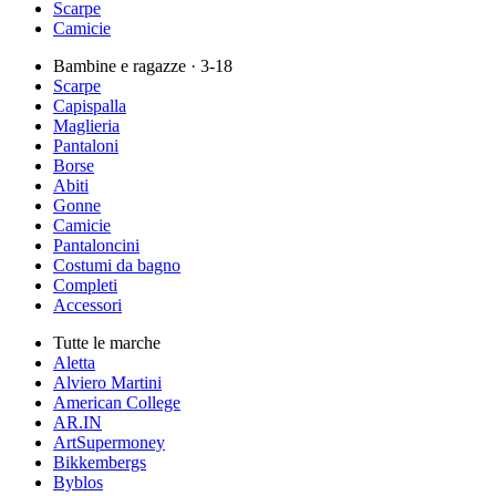
Scarpe
Camicie
Bambine e ragazze
· 3-18
Scarpe
Capispalla
Maglieria
Pantaloni
Borse
Abiti
Gonne
Camicie
Pantaloncini
Costumi da bagno
Completi
Accessori
Tutte le marche
Aletta
Alviero Martini
American College
AR.IN
ArtSupermoney
Bikkembergs
Byblos