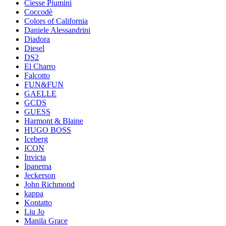
Ciesse Piumini
Coccodè
Colors of California
Daniele Alessandrini
Diadora
Diesel
DS2
El Charro
Falcotto
FUN&FUN
GAELLE
GCDS
GUESS
Harmont & Blaine
HUGO BOSS
Iceberg
ICON
Invicta
Ipanema
Jeckerson
John Richmond
kappa
Kontatto
Liu Jo
Manila Grace