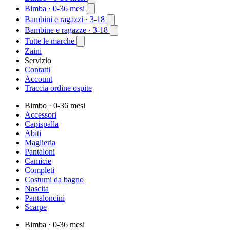
Bimba
· 0-36 mesi
Bambini e ragazzi
· 3-18
Bambine e ragazze
· 3-18
Tutte le marche
Zaini
Servizio
Contatti
Account
Traccia ordine ospite
Bimbo
· 0-36 mesi
Accessori
Capispalla
Abiti
Maglieria
Pantaloni
Camicie
Completi
Costumi da bagno
Nascita
Pantaloncini
Scarpe
Bimba
· 0-36 mesi