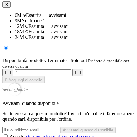
✕
6M
Esaurita — avvisami
9M
Ne rimane 1
12M
Esaurita — avvisami
18M
Esaurita — avvisami
24M
Esaurita — avvisami

Disponibilità prodotto:
Terminato - Sold out
Prodotto disponibile con
diverse opzioni





Aggiungi al carrello
favorite_border
Avvisami quando disponibile
Sei interessato a questo prodotto? Inviaci un'email e ti faremo sapere
quando sarà disponibile per l'ordine.
Avvisami quando disponibile
Accetto
i termini e le condizioni del servizio