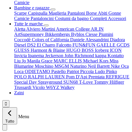
Camicie
Bambine e ragazze
Scarpe
Capispalla
Maglieria
Pantaloni
Borse
Abiti
Gonne
Camicie
Pantaloncini
Costumi da bagno
Completi
Accessori
Tutte le marche
Aletta
Alviero Martini
American College
AR.IN
ArtSupermoney
Bikkembergs
Byblos
Ciesse Piumini
Coccodè
Colors of California
Daniele Alessandrini
Diadora
Diesel
DS2
El Charro
Falcotto
FUN&FUN
GAELLE
GCDS
GUESS
Harmont & Blaine
HUGO BOSS
Iceberg
ICON
Invicta
Ipanema
Jeckerson
John Richmond
kappa
Kontatto
Liu Jo
Manila Grace
MARC ELLIS
Michael Kors
Miss
Blumarine
Moschino
MSGM
Naturino
Neil Barrett
Nike
Oca
Loca
ODIETAMO
Pastello
Patriot
Piccola Ludo
Pinko
POLO RALPH LAUREN
Pom D'Api
Premiata
REFRIGUE
Special Day
Sprayground
SUN68
T-Love
Tommy Hilfiger
Trussardi
Vicolo
W6YZ
Walkey
Zaini

Menu
Tutto