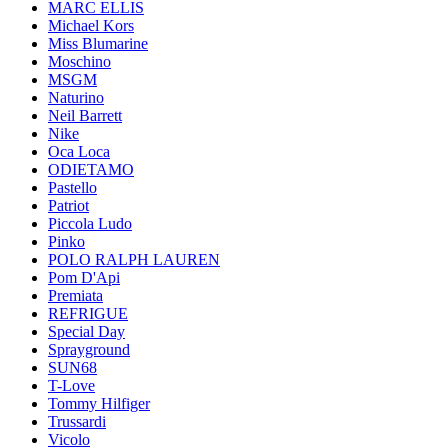
MARC ELLIS
Michael Kors
Miss Blumarine
Moschino
MSGM
Naturino
Neil Barrett
Nike
Oca Loca
ODIETAMO
Pastello
Patriot
Piccola Ludo
Pinko
POLO RALPH LAUREN
Pom D'Api
Premiata
REFRIGUE
Special Day
Sprayground
SUN68
T-Love
Tommy Hilfiger
Trussardi
Vicolo