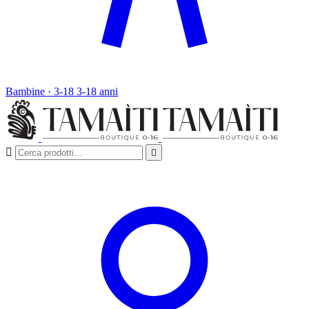
Bambine · 3-18
3-18 anni

