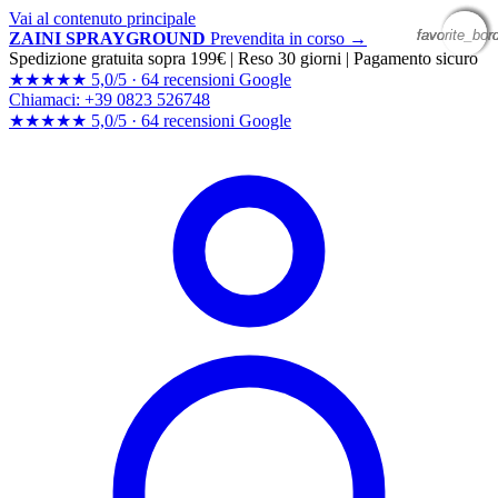
Vai al contenuto principale
favorite_bor
favorite_bor
favorite_bor
favorite_bor
ZAINI SPRAYGROUND
Prevendita in corso →
Spedizione gratuita sopra 199€
|
Reso 30 giorni
|
Pagamento sicuro
★★★★★
5,0/5 ·
64 recensioni Google
Chiamaci: +39 0823 526748
★★★★★
5,0/5 ·
64 recensioni
Google