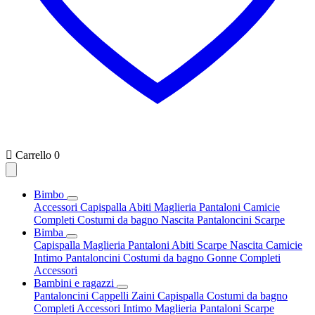

Carrello
0
Bimbo
Accessori
Capispalla
Abiti
Maglieria
Pantaloni
Camicie
Completi
Costumi da bagno
Nascita
Pantaloncini
Scarpe
Bimba
Capispalla
Maglieria
Pantaloni
Abiti
Scarpe
Nascita
Camicie
Intimo
Pantaloncini
Costumi da bagno
Gonne
Completi
Accessori
Bambini e ragazzi
Pantaloncini
Cappelli
Zaini
Capispalla
Costumi da bagno
Completi
Accessori
Intimo
Maglieria
Pantaloni
Scarpe