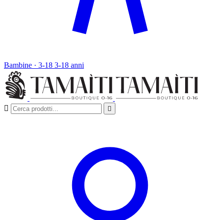
Bambine · 3-18
3-18 anni

