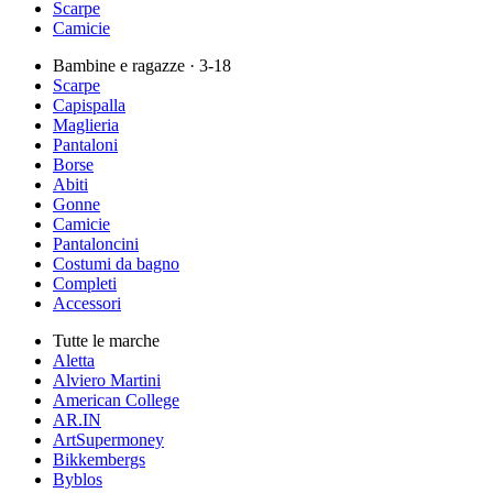
Scarpe
Camicie
Bambine e ragazze
· 3-18
Scarpe
Capispalla
Maglieria
Pantaloni
Borse
Abiti
Gonne
Camicie
Pantaloncini
Costumi da bagno
Completi
Accessori
Tutte le marche
Aletta
Alviero Martini
American College
AR.IN
ArtSupermoney
Bikkembergs
Byblos