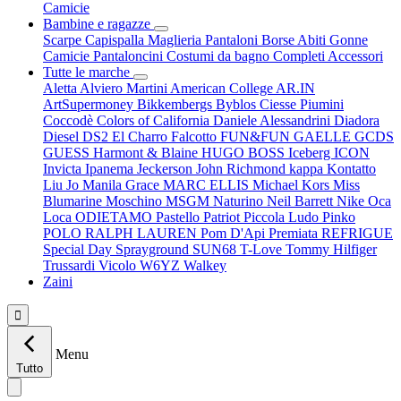
Camicie
Bambine e ragazze
Scarpe
Capispalla
Maglieria
Pantaloni
Borse
Abiti
Gonne
Camicie
Pantaloncini
Costumi da bagno
Completi
Accessori
Tutte le marche
Aletta
Alviero Martini
American College
AR.IN
ArtSupermoney
Bikkembergs
Byblos
Ciesse Piumini
Coccodè
Colors of California
Daniele Alessandrini
Diadora
Diesel
DS2
El Charro
Falcotto
FUN&FUN
GAELLE
GCDS
GUESS
Harmont & Blaine
HUGO BOSS
Iceberg
ICON
Invicta
Ipanema
Jeckerson
John Richmond
kappa
Kontatto
Liu Jo
Manila Grace
MARC ELLIS
Michael Kors
Miss
Blumarine
Moschino
MSGM
Naturino
Neil Barrett
Nike
Oca
Loca
ODIETAMO
Pastello
Patriot
Piccola Ludo
Pinko
POLO RALPH LAUREN
Pom D'Api
Premiata
REFRIGUE
Special Day
Sprayground
SUN68
T-Love
Tommy Hilfiger
Trussardi
Vicolo
W6YZ
Walkey
Zaini

Menu
Tutto