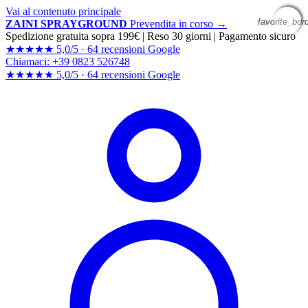
Vai al contenuto principale
favorite_bor
favorite_bor
favorite_bor
favorite_bor
ZAINI SPRAYGROUND
Prevendita in corso →
Spedizione gratuita sopra 199€
|
Reso 30 giorni
|
Pagamento sicuro
★★★★★
5,0/5 ·
64 recensioni Google
Chiamaci: +39 0823 526748
★★★★★
5,0/5 ·
64 recensioni
Google