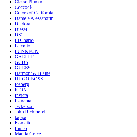
Ciesse Piumini
Coccodè
Colors of California
Daniele Alessandrini
Diadora
Diesel
DS2
El Charro
Falcotto
FUN&FUN
GAELLE
GCDS
GUESS
Harmont & Blaine
HUGO BOSS
Iceberg
ICON
Invicta
Ipanema
Jeckerson
John Richmond
kappa
Kontatto
Liu Jo
Manila Grace