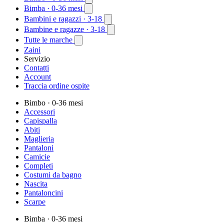
Bimba
· 0-36 mesi
Bambini e ragazzi
· 3-18
Bambine e ragazze
· 3-18
Tutte le marche
Zaini
Servizio
Contatti
Account
Traccia ordine ospite
Bimbo
· 0-36 mesi
Accessori
Capispalla
Abiti
Maglieria
Pantaloni
Camicie
Completi
Costumi da bagno
Nascita
Pantaloncini
Scarpe
Bimba
· 0-36 mesi