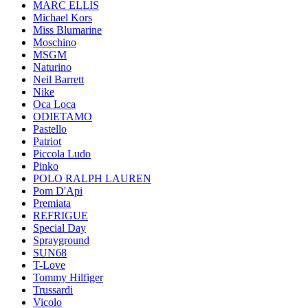
MARC ELLIS
Michael Kors
Miss Blumarine
Moschino
MSGM
Naturino
Neil Barrett
Nike
Oca Loca
ODIETAMO
Pastello
Patriot
Piccola Ludo
Pinko
POLO RALPH LAUREN
Pom D'Api
Premiata
REFRIGUE
Special Day
Sprayground
SUN68
T-Love
Tommy Hilfiger
Trussardi
Vicolo