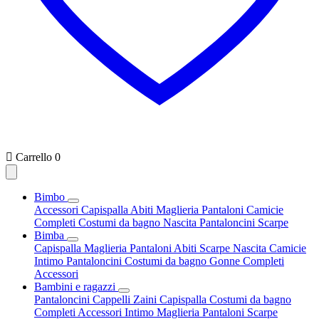

Carrello
0
Bimbo
Accessori
Capispalla
Abiti
Maglieria
Pantaloni
Camicie
Completi
Costumi da bagno
Nascita
Pantaloncini
Scarpe
Bimba
Capispalla
Maglieria
Pantaloni
Abiti
Scarpe
Nascita
Camicie
Intimo
Pantaloncini
Costumi da bagno
Gonne
Completi
Accessori
Bambini e ragazzi
Pantaloncini
Cappelli
Zaini
Capispalla
Costumi da bagno
Completi
Accessori
Intimo
Maglieria
Pantaloni
Scarpe