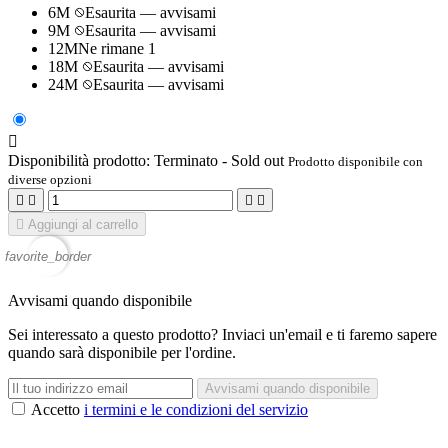
6M
Esaurita — avvisami
9M
Esaurita — avvisami
12M
Ne rimane 1
18M
Esaurita — avvisami
24M
Esaurita — avvisami

Disponibilità prodotto:
Terminato - Sold out
Prodotto disponibile con
diverse opzioni





Aggiungi al carrello
favorite_border
Avvisami quando disponibile
Sei interessato a questo prodotto? Inviaci un'email e ti faremo sapere
quando sarà disponibile per l'ordine.
Avvisami quando disponibile
Accetto
i termini e le condizioni del servizio