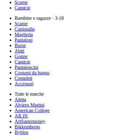
Scarpe
Camicie
Bambine e ragazze
· 3-18
Scarpe
Capispalla
Maglieria
Pantaloni
Borse
Abiti
Gonne
Camicie
Pantaloncini
Costumi da bagno
Completi
Accessori
Tutte le marche
Aletta
Alviero Martini
American College
AR.IN
ArtSupermoney
Bikkembergs
Byblos