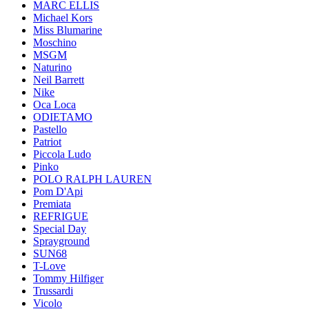
MARC ELLIS
Michael Kors
Miss Blumarine
Moschino
MSGM
Naturino
Neil Barrett
Nike
Oca Loca
ODIETAMO
Pastello
Patriot
Piccola Ludo
Pinko
POLO RALPH LAUREN
Pom D'Api
Premiata
REFRIGUE
Special Day
Sprayground
SUN68
T-Love
Tommy Hilfiger
Trussardi
Vicolo