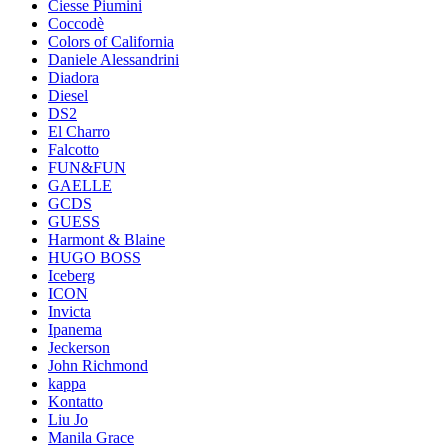
Ciesse Piumini
Coccodè
Colors of California
Daniele Alessandrini
Diadora
Diesel
DS2
El Charro
Falcotto
FUN&FUN
GAELLE
GCDS
GUESS
Harmont & Blaine
HUGO BOSS
Iceberg
ICON
Invicta
Ipanema
Jeckerson
John Richmond
kappa
Kontatto
Liu Jo
Manila Grace