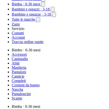
Bimba
· 0-36 mesi
Bambini e ragazzi
· 3-18
Bambine e ragazze
· 3-18
Tutte le marche
Zaini
Servizio
Contatti
Account
Traccia ordine ospite
Bimbo
· 0-36 mesi
Accessori
Capispalla
Abiti
Maglieria
Pantaloni
Camicie
Completi
Costumi da bagno
Nascita
Pantaloncini
Scarpe
Bimba
· 0-36 mesi