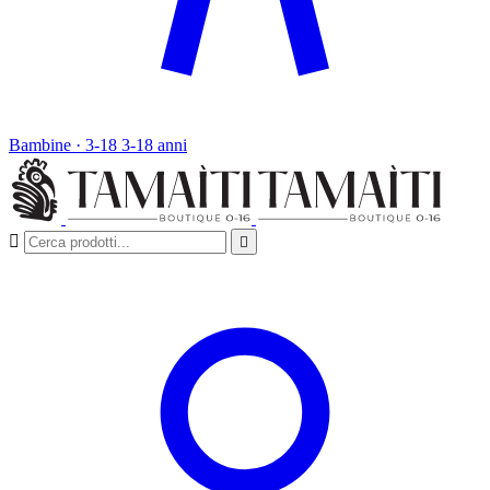
Bambine · 3-18
3-18 anni

