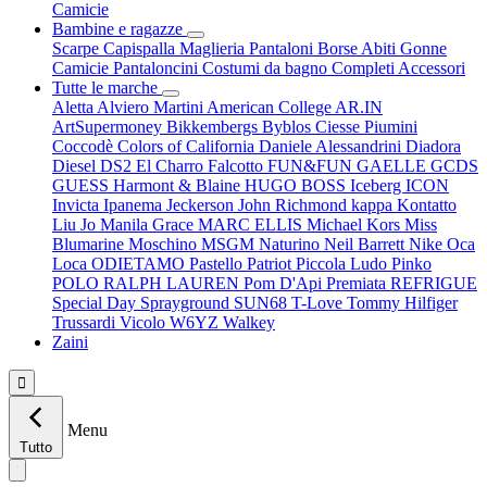
Camicie
Bambine e ragazze
Scarpe
Capispalla
Maglieria
Pantaloni
Borse
Abiti
Gonne
Camicie
Pantaloncini
Costumi da bagno
Completi
Accessori
Tutte le marche
Aletta
Alviero Martini
American College
AR.IN
ArtSupermoney
Bikkembergs
Byblos
Ciesse Piumini
Coccodè
Colors of California
Daniele Alessandrini
Diadora
Diesel
DS2
El Charro
Falcotto
FUN&FUN
GAELLE
GCDS
GUESS
Harmont & Blaine
HUGO BOSS
Iceberg
ICON
Invicta
Ipanema
Jeckerson
John Richmond
kappa
Kontatto
Liu Jo
Manila Grace
MARC ELLIS
Michael Kors
Miss
Blumarine
Moschino
MSGM
Naturino
Neil Barrett
Nike
Oca
Loca
ODIETAMO
Pastello
Patriot
Piccola Ludo
Pinko
POLO RALPH LAUREN
Pom D'Api
Premiata
REFRIGUE
Special Day
Sprayground
SUN68
T-Love
Tommy Hilfiger
Trussardi
Vicolo
W6YZ
Walkey
Zaini

Menu
Tutto