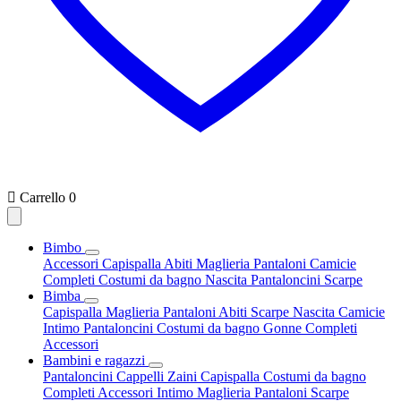

Carrello
0
Bimbo
Accessori
Capispalla
Abiti
Maglieria
Pantaloni
Camicie
Completi
Costumi da bagno
Nascita
Pantaloncini
Scarpe
Bimba
Capispalla
Maglieria
Pantaloni
Abiti
Scarpe
Nascita
Camicie
Intimo
Pantaloncini
Costumi da bagno
Gonne
Completi
Accessori
Bambini e ragazzi
Pantaloncini
Cappelli
Zaini
Capispalla
Costumi da bagno
Completi
Accessori
Intimo
Maglieria
Pantaloni
Scarpe