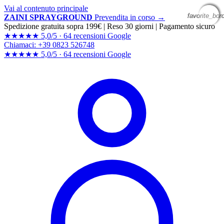
Vai al contenuto principale
favorite_bor
favorite_bor
favorite_bor
favorite_bor
ZAINI SPRAYGROUND
Prevendita in corso →
Spedizione gratuita sopra 199€
|
Reso 30 giorni
|
Pagamento sicuro
★★★★★
5,0/5 ·
64 recensioni Google
Chiamaci: +39 0823 526748
★★★★★
5,0/5 ·
64 recensioni
Google