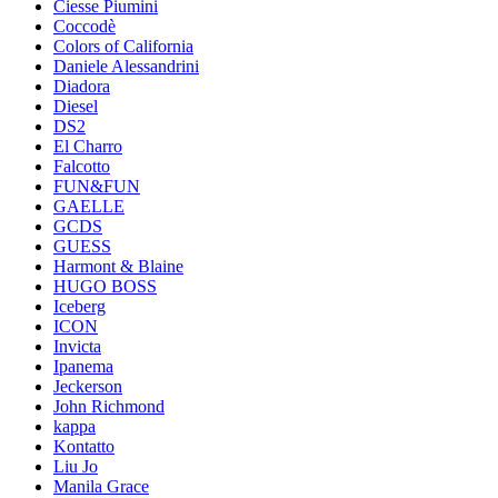
Ciesse Piumini
Coccodè
Colors of California
Daniele Alessandrini
Diadora
Diesel
DS2
El Charro
Falcotto
FUN&FUN
GAELLE
GCDS
GUESS
Harmont & Blaine
HUGO BOSS
Iceberg
ICON
Invicta
Ipanema
Jeckerson
John Richmond
kappa
Kontatto
Liu Jo
Manila Grace