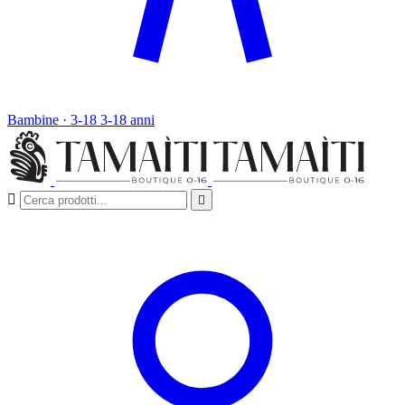
Bambine · 3-18
3-18 anni

