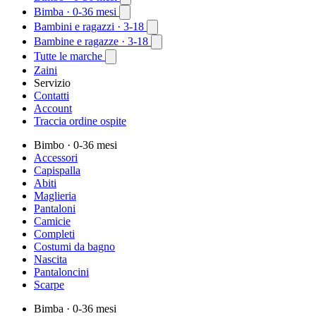
Bimba
· 0-36 mesi
Bambini e ragazzi
· 3-18
Bambine e ragazze
· 3-18
Tutte le marche
Zaini
Servizio
Contatti
Account
Traccia ordine ospite
Bimbo
· 0-36 mesi
Accessori
Capispalla
Abiti
Maglieria
Pantaloni
Camicie
Completi
Costumi da bagno
Nascita
Pantaloncini
Scarpe
Bimba
· 0-36 mesi