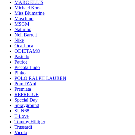
MARC ELLIS
Michael Kors
Miss Blumarine
Moschino
MSGM
Naturino
Neil Barrett
Nike
Oca Loca
ODIETAMO
Pastello
Patriot
Piccola Ludo
Pinko
POLO RALPH LAUREN
Pom D'Api
Premiata
REFRIGUE
Special Day
Sprayground
SUN68
T-Love
Tommy Hilfiger
Trussardi
Vicolo