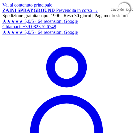
Vai al contenuto principale
favorite_bor
favorite_bor
favorite_bor
favorite_bor
ZAINI SPRAYGROUND
Prevendita in corso →
Spedizione gratuita sopra 199€
|
Reso 30 giorni
|
Pagamento sicuro
★★★★★
5,0/5 ·
64 recensioni Google
Chiamaci: +39 0823 526748
★★★★★
5,0/5 ·
64 recensioni
Google