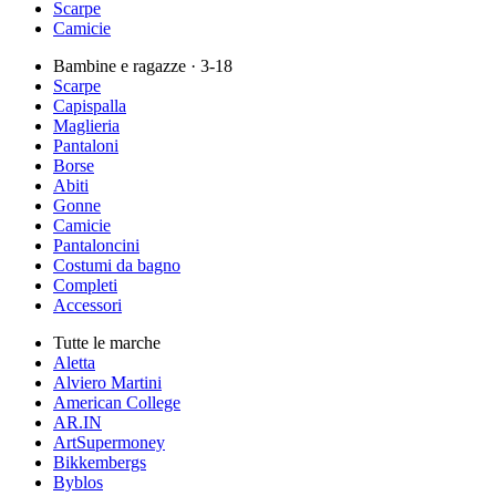
Scarpe
Camicie
Bambine e ragazze
· 3-18
Scarpe
Capispalla
Maglieria
Pantaloni
Borse
Abiti
Gonne
Camicie
Pantaloncini
Costumi da bagno
Completi
Accessori
Tutte le marche
Aletta
Alviero Martini
American College
AR.IN
ArtSupermoney
Bikkembergs
Byblos