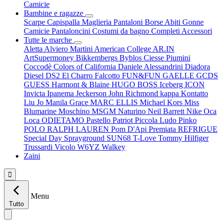
Camicie
Bambine e ragazze
Scarpe
Capispalla
Maglieria
Pantaloni
Borse
Abiti
Gonne
Camicie
Pantaloncini
Costumi da bagno
Completi
Accessori
Tutte le marche
Aletta
Alviero Martini
American College
AR.IN
ArtSupermoney
Bikkembergs
Byblos
Ciesse Piumini
Coccodè
Colors of California
Daniele Alessandrini
Diadora
Diesel
DS2
El Charro
Falcotto
FUN&FUN
GAELLE
GCDS
GUESS
Harmont & Blaine
HUGO BOSS
Iceberg
ICON
Invicta
Ipanema
Jeckerson
John Richmond
kappa
Kontatto
Liu Jo
Manila Grace
MARC ELLIS
Michael Kors
Miss
Blumarine
Moschino
MSGM
Naturino
Neil Barrett
Nike
Oca
Loca
ODIETAMO
Pastello
Patriot
Piccola Ludo
Pinko
POLO RALPH LAUREN
Pom D'Api
Premiata
REFRIGUE
Special Day
Sprayground
SUN68
T-Love
Tommy Hilfiger
Trussardi
Vicolo
W6YZ
Walkey
Zaini

Menu
Tutto