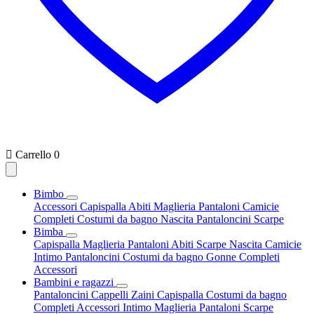

Carrello
0
Bimbo
Accessori
Capispalla
Abiti
Maglieria
Pantaloni
Camicie
Completi
Costumi da bagno
Nascita
Pantaloncini
Scarpe
Bimba
Capispalla
Maglieria
Pantaloni
Abiti
Scarpe
Nascita
Camicie
Intimo
Pantaloncini
Costumi da bagno
Gonne
Completi
Accessori
Bambini e ragazzi
Pantaloncini
Cappelli
Zaini
Capispalla
Costumi da bagno
Completi
Accessori
Intimo
Maglieria
Pantaloni
Scarpe