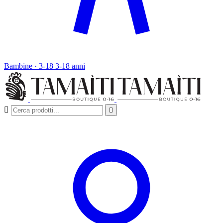
Bambine · 3-18
3-18 anni

