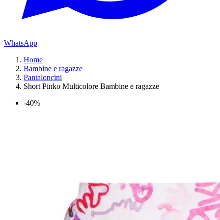
WhatsApp
Home
Bambine e ragazze
Pantaloncini
Short Pinko Multicolore Bambine e ragazze
-40%