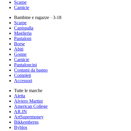
Scarpe
Camicie
Bambine e ragazze
· 3-18
Scarpe
Capispalla
Maglieria
Pantaloni
Borse
Abiti
Gonne
Camicie
Pantaloncini
Costumi da bagno
Completi
Accessori
Tutte le marche
Aletta
Alviero Martini
American College
AR.IN
ArtSupermoney
Bikkembergs
Byblos