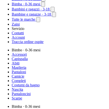
Bimba
· 0-36 mesi
Bambini e ragazzi
· 3-18
Bambine e ragazze
· 3-18
Tutte le marche
Zaini
Servizio
Contatti
Account
Traccia ordine ospite
Bimbo
· 0-36 mesi
Accessori
Capispalla
Abiti
Maglieria
Pantaloni
Camicie
Completi
Costumi da bagno
Nascita
Pantaloncini
Scarpe
Bimba
· 0-36 mesi