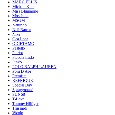
MARC ELLIS
Michael Kors
Miss Blumarine
Moschino
MSGM
Naturino
Neil Barrett
Nike
Oca Loca
ODIETAMO
Pastello
Patriot
Piccola Ludo
Pinko
POLO RALPH LAUREN
Pom D'Api
Premiata
REFRIGUE
Special Day
Sprayground
SUN68
T-Love
Tommy Hilfiger
Trussardi
Vicolo