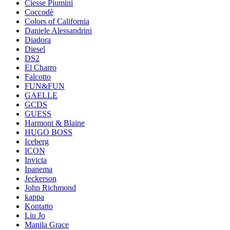
Ciesse Piumini
Coccodè
Colors of California
Daniele Alessandrini
Diadora
Diesel
DS2
El Charro
Falcotto
FUN&FUN
GAELLE
GCDS
GUESS
Harmont & Blaine
HUGO BOSS
Iceberg
ICON
Invicta
Ipanema
Jeckerson
John Richmond
kappa
Kontatto
Liu Jo
Manila Grace