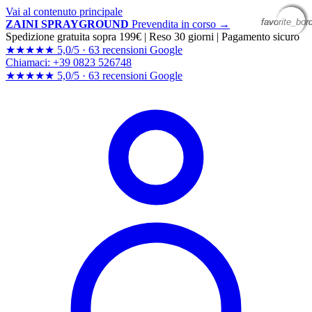
Vai al contenuto principale
favorite_bor
favorite_bor
favorite_bor
favorite_bor
ZAINI SPRAYGROUND
Prevendita in corso →
Spedizione gratuita sopra 199€
|
Reso 30 giorni
|
Pagamento sicuro
★★★★★
5,0/5 ·
63 recensioni Google
Chiamaci: +39 0823 526748
★★★★★
5,0/5 ·
63 recensioni
Google