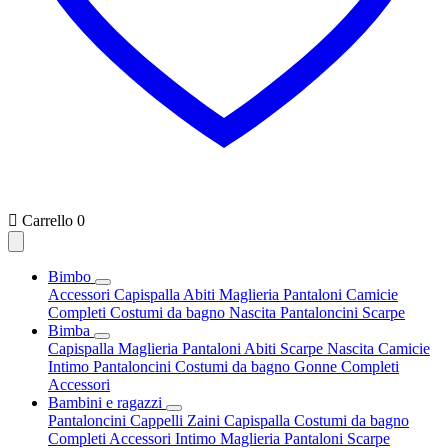

Carrello
0
Bimbo
Accessori
Capispalla
Abiti
Maglieria
Pantaloni
Camicie
Completi
Costumi da bagno
Nascita
Pantaloncini
Scarpe
Bimba
Capispalla
Maglieria
Pantaloni
Abiti
Scarpe
Nascita
Camicie
Intimo
Pantaloncini
Costumi da bagno
Gonne
Completi
Accessori
Bambini e ragazzi
Pantaloncini
Cappelli
Zaini
Capispalla
Costumi da bagno
Completi
Accessori
Intimo
Maglieria
Pantaloni
Scarpe