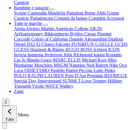
Camicie
Bambine e ragazze
Scarpe
Capispalla
Maglieria
Pantaloni
Borse
Abiti
Gonne
Camicie
Pantaloncini
Costumi da bagno
Completi
Accessori
Tutte le marche
Aletta
Alviero Martini
American College
AR.IN
ArtSupermoney
Bikkembergs
Byblos
Ciesse Piumini
Coccodè
Colors of California
Daniele Alessandrini
Diadora
Diesel
DS2
El Charro
Falcotto
FUN&FUN
GAELLE
GCDS
GUESS
Harmont & Blaine
HUGO BOSS
Iceberg
ICON
Invicta
Ipanema
Jeckerson
John Richmond
kappa
Kontatto
Liu Jo
Manila Grace
MARC ELLIS
Michael Kors
Miss
Blumarine
Moschino
MSGM
Naturino
Neil Barrett
Nike
Oca
Loca
ODIETAMO
Pastello
Patriot
Piccola Ludo
Pinko
POLO RALPH LAUREN
Pom D'Api
Premiata
REFRIGUE
Special Day
Sprayground
SUN68
T-Love
Tommy Hilfiger
Trussardi
Vicolo
W6YZ
Walkey
Zaini

Menu
Tutto