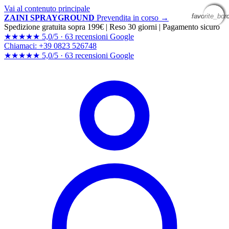
Vai al contenuto principale
favorite_bor
favorite_bor
favorite_bor
favorite_bor
favorite_bor
ZAINI SPRAYGROUND
Prevendita in corso →
Spedizione gratuita sopra 199€
|
Reso 30 giorni
|
Pagamento sicuro
★★★★★
5,0/5 ·
63 recensioni Google
Chiamaci: +39 0823 526748
★★★★★
5,0/5 ·
63 recensioni
Google