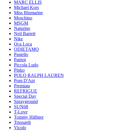
MARC ELLIS
Michael Kors
Miss Blumarine
Moschino
MSGM
Naturino
Neil Barrett
Nike
Oca Loca
ODIETAMO
Pastello
Patriot
Piccola Ludo
Pinko
POLO RALPH LAUREN
Pom D'Api
Premiata
REFRIGUE
Special Day
Sprayground
SUN68
T-Love
Tommy Hilfiger
Trussardi
Vicolo