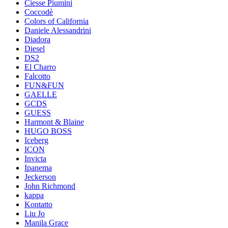
Ciesse Piumini
Coccodè
Colors of California
Daniele Alessandrini
Diadora
Diesel
DS2
El Charro
Falcotto
FUN&FUN
GAELLE
GCDS
GUESS
Harmont & Blaine
HUGO BOSS
Iceberg
ICON
Invicta
Ipanema
Jeckerson
John Richmond
kappa
Kontatto
Liu Jo
Manila Grace