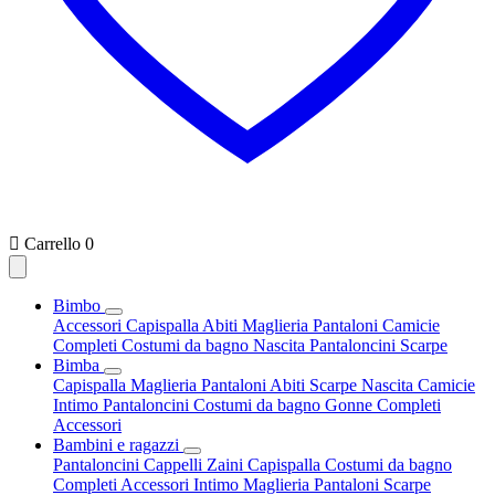

Carrello
0
Bimbo
Accessori
Capispalla
Abiti
Maglieria
Pantaloni
Camicie
Completi
Costumi da bagno
Nascita
Pantaloncini
Scarpe
Bimba
Capispalla
Maglieria
Pantaloni
Abiti
Scarpe
Nascita
Camicie
Intimo
Pantaloncini
Costumi da bagno
Gonne
Completi
Accessori
Bambini e ragazzi
Pantaloncini
Cappelli
Zaini
Capispalla
Costumi da bagno
Completi
Accessori
Intimo
Maglieria
Pantaloni
Scarpe