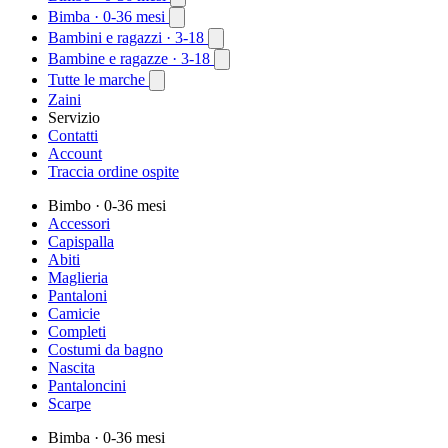
Bimba
· 0-36 mesi
Bambini e ragazzi
· 3-18
Bambine e ragazze
· 3-18
Tutte le marche
Zaini
Servizio
Contatti
Account
Traccia ordine ospite
Bimbo
· 0-36 mesi
Accessori
Capispalla
Abiti
Maglieria
Pantaloni
Camicie
Completi
Costumi da bagno
Nascita
Pantaloncini
Scarpe
Bimba
· 0-36 mesi