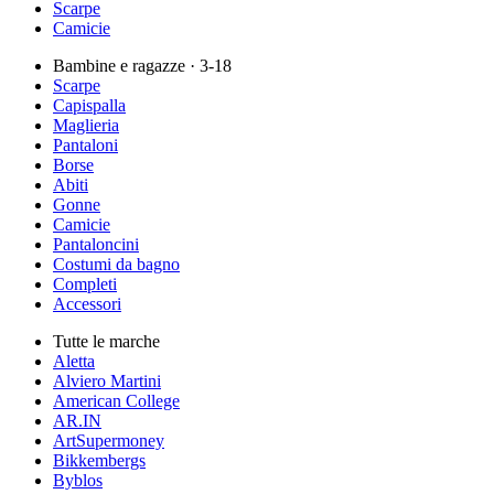
Scarpe
Camicie
Bambine e ragazze
· 3-18
Scarpe
Capispalla
Maglieria
Pantaloni
Borse
Abiti
Gonne
Camicie
Pantaloncini
Costumi da bagno
Completi
Accessori
Tutte le marche
Aletta
Alviero Martini
American College
AR.IN
ArtSupermoney
Bikkembergs
Byblos