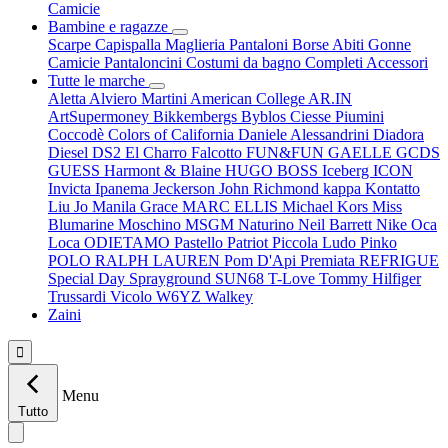
Camicie
Bambine e ragazze
Scarpe
Capispalla
Maglieria
Pantaloni
Borse
Abiti
Gonne
Camicie
Pantaloncini
Costumi da bagno
Completi
Accessori
Tutte le marche
Aletta
Alviero Martini
American College
AR.IN
ArtSupermoney
Bikkembergs
Byblos
Ciesse Piumini
Coccodè
Colors of California
Daniele Alessandrini
Diadora
Diesel
DS2
El Charro
Falcotto
FUN&FUN
GAELLE
GCDS
GUESS
Harmont & Blaine
HUGO BOSS
Iceberg
ICON
Invicta
Ipanema
Jeckerson
John Richmond
kappa
Kontatto
Liu Jo
Manila Grace
MARC ELLIS
Michael Kors
Miss
Blumarine
Moschino
MSGM
Naturino
Neil Barrett
Nike
Oca
Loca
ODIETAMO
Pastello
Patriot
Piccola Ludo
Pinko
POLO RALPH LAUREN
Pom D'Api
Premiata
REFRIGUE
Special Day
Sprayground
SUN68
T-Love
Tommy Hilfiger
Trussardi
Vicolo
W6YZ
Walkey
Zaini

Menu
Tutto