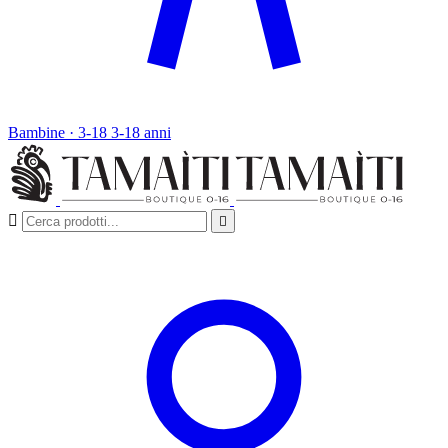
Bambine · 3-18
3-18 anni

