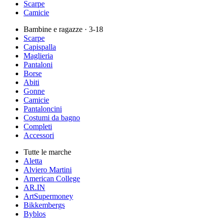
Scarpe
Camicie
Bambine e ragazze
· 3-18
Scarpe
Capispalla
Maglieria
Pantaloni
Borse
Abiti
Gonne
Camicie
Pantaloncini
Costumi da bagno
Completi
Accessori
Tutte le marche
Aletta
Alviero Martini
American College
AR.IN
ArtSupermoney
Bikkembergs
Byblos