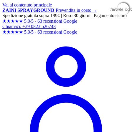
Vai al contenuto principale
favorite_bor
favorite_bor
favorite_bor
favorite_bor
ZAINI SPRAYGROUND
Prevendita in corso →
Spedizione gratuita sopra 199€
|
Reso 30 giorni
|
Pagamento sicuro
★★★★★
5,0/5 ·
63 recensioni Google
Chiamaci: +39 0823 526748
★★★★★
5,0/5 ·
63 recensioni
Google