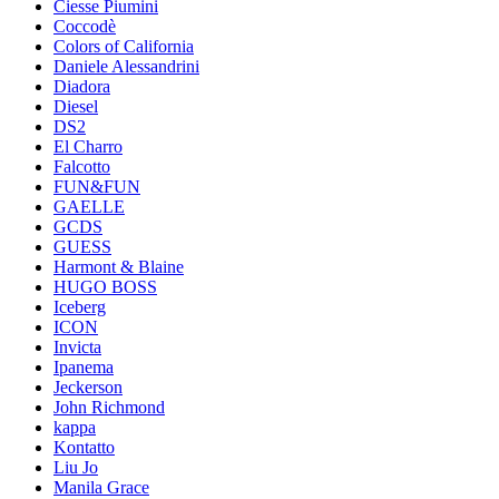
Ciesse Piumini
Coccodè
Colors of California
Daniele Alessandrini
Diadora
Diesel
DS2
El Charro
Falcotto
FUN&FUN
GAELLE
GCDS
GUESS
Harmont & Blaine
HUGO BOSS
Iceberg
ICON
Invicta
Ipanema
Jeckerson
John Richmond
kappa
Kontatto
Liu Jo
Manila Grace