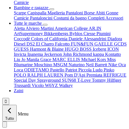
Camicie
Bambine e ragazze
Scarpe
Capispalla
Maglieria
Pantaloni
Borse
Abiti
Gonne
Camicie
Pantaloncini
Costumi da bagno
Completi
Accessori
Tutte le marche
Aletta
Alviero Martini
American College
AR.IN
ArtSupermoney
Bikkembergs
Byblos
Ciesse Piumini
Coccodè
Colors of California
Daniele Alessandrini
Diadora
Diesel
DS2
El Charro
Falcotto
FUN&FUN
GAELLE
GCDS
GUESS
Harmont & Blaine
HUGO BOSS
Iceberg
ICON
Invicta
Ipanema
Jeckerson
John Richmond
kappa
Kontatto
Liu Jo
Manila Grace
MARC ELLIS
Michael Kors
Miss
Blumarine
Moschino
MSGM
Naturino
Neil Barrett
Nike
Oca
Loca
ODIETAMO
Pastello
Patriot
Piccola Ludo
Pinko
POLO RALPH LAUREN
Pom D'Api
Premiata
REFRIGUE
Special Day
Sprayground
SUN68
T-Love
Tommy Hilfiger
Trussardi
Vicolo
W6YZ
Walkey
Zaini

Menu
Tutto