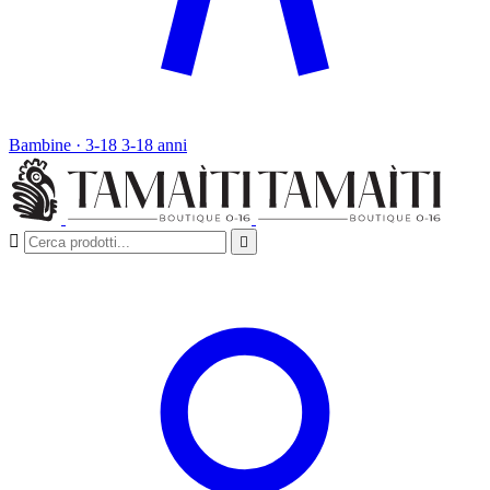
Bambine · 3-18
3-18 anni

