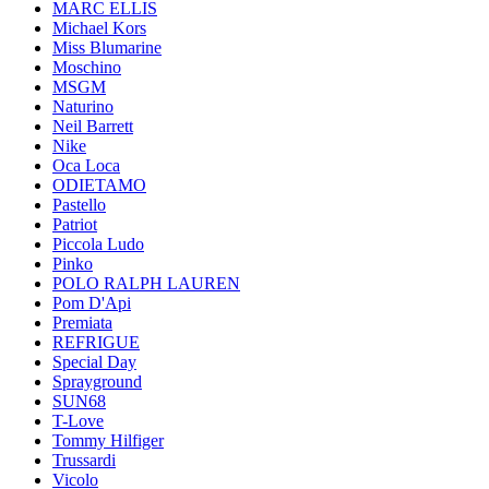
MARC ELLIS
Michael Kors
Miss Blumarine
Moschino
MSGM
Naturino
Neil Barrett
Nike
Oca Loca
ODIETAMO
Pastello
Patriot
Piccola Ludo
Pinko
POLO RALPH LAUREN
Pom D'Api
Premiata
REFRIGUE
Special Day
Sprayground
SUN68
T-Love
Tommy Hilfiger
Trussardi
Vicolo