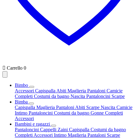

Carrello
0
Bimbo
Accessori
Capispalla
Abiti
Maglieria
Pantaloni
Camicie
Completi
Costumi da bagno
Nascita
Pantaloncini
Scarpe
Bimba
Capispalla
Maglieria
Pantaloni
Abiti
Scarpe
Nascita
Camicie
Intimo
Pantaloncini
Costumi da bagno
Gonne
Completi
Accessori
Bambini e ragazzi
Pantaloncini
Cappelli
Zaini
Capispalla
Costumi da bagno
Completi
Accessori
Intimo
Maglieria
Pantaloni
Scarpe