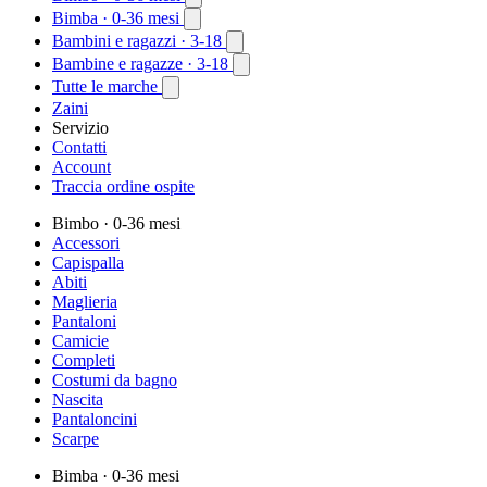
Bimba
· 0-36 mesi
Bambini e ragazzi
· 3-18
Bambine e ragazze
· 3-18
Tutte le marche
Zaini
Servizio
Contatti
Account
Traccia ordine ospite
Bimbo
· 0-36 mesi
Accessori
Capispalla
Abiti
Maglieria
Pantaloni
Camicie
Completi
Costumi da bagno
Nascita
Pantaloncini
Scarpe
Bimba
· 0-36 mesi