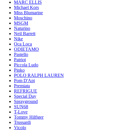
MARC ELLIS
Michael Kors
Miss Blumarine
Moschino
MSGM
Naturino
Neil Barrett
Nike
Oca Loca
ODIETAMO
Pastello
Patriot
Piccola Ludo
Pinko
POLO RALPH LAUREN
Pom D'Api
Premiata
REFRIGUE
Special Day
Sprayground
SUN68
T-Love
Tommy Hilfiger
Trussardi
Vicolo