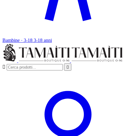
Bambine · 3-18
3-18 anni

