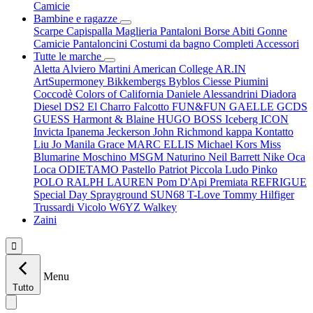
Camicie
Bambine e ragazze
Scarpe
Capispalla
Maglieria
Pantaloni
Borse
Abiti
Gonne
Camicie
Pantaloncini
Costumi da bagno
Completi
Accessori
Tutte le marche
Aletta
Alviero Martini
American College
AR.IN
ArtSupermoney
Bikkembergs
Byblos
Ciesse Piumini
Coccodè
Colors of California
Daniele Alessandrini
Diadora
Diesel
DS2
El Charro
Falcotto
FUN&FUN
GAELLE
GCDS
GUESS
Harmont & Blaine
HUGO BOSS
Iceberg
ICON
Invicta
Ipanema
Jeckerson
John Richmond
kappa
Kontatto
Liu Jo
Manila Grace
MARC ELLIS
Michael Kors
Miss
Blumarine
Moschino
MSGM
Naturino
Neil Barrett
Nike
Oca
Loca
ODIETAMO
Pastello
Patriot
Piccola Ludo
Pinko
POLO RALPH LAUREN
Pom D'Api
Premiata
REFRIGUE
Special Day
Sprayground
SUN68
T-Love
Tommy Hilfiger
Trussardi
Vicolo
W6YZ
Walkey
Zaini

Menu
Tutto