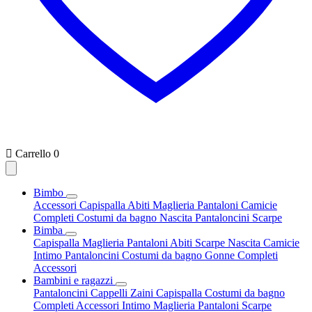

Carrello
0
Bimbo
Accessori
Capispalla
Abiti
Maglieria
Pantaloni
Camicie
Completi
Costumi da bagno
Nascita
Pantaloncini
Scarpe
Bimba
Capispalla
Maglieria
Pantaloni
Abiti
Scarpe
Nascita
Camicie
Intimo
Pantaloncini
Costumi da bagno
Gonne
Completi
Accessori
Bambini e ragazzi
Pantaloncini
Cappelli
Zaini
Capispalla
Costumi da bagno
Completi
Accessori
Intimo
Maglieria
Pantaloni
Scarpe