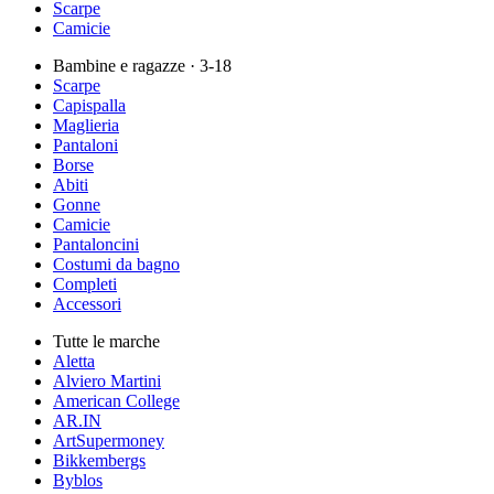
Scarpe
Camicie
Bambine e ragazze
· 3-18
Scarpe
Capispalla
Maglieria
Pantaloni
Borse
Abiti
Gonne
Camicie
Pantaloncini
Costumi da bagno
Completi
Accessori
Tutte le marche
Aletta
Alviero Martini
American College
AR.IN
ArtSupermoney
Bikkembergs
Byblos