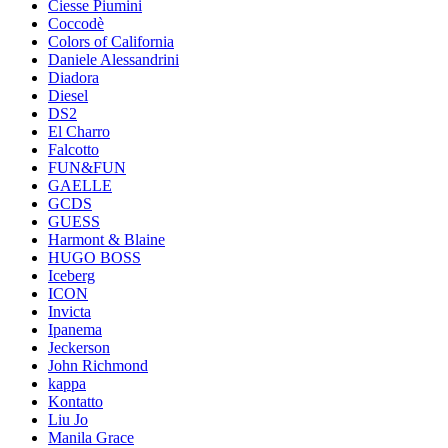
Ciesse Piumini
Coccodè
Colors of California
Daniele Alessandrini
Diadora
Diesel
DS2
El Charro
Falcotto
FUN&FUN
GAELLE
GCDS
GUESS
Harmont & Blaine
HUGO BOSS
Iceberg
ICON
Invicta
Ipanema
Jeckerson
John Richmond
kappa
Kontatto
Liu Jo
Manila Grace