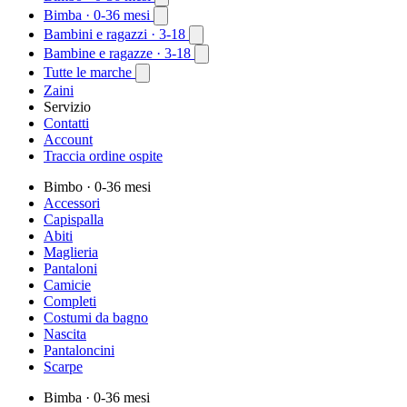
Bimba
· 0-36 mesi
Bambini e ragazzi
· 3-18
Bambine e ragazze
· 3-18
Tutte le marche
Zaini
Servizio
Contatti
Account
Traccia ordine ospite
Bimbo
· 0-36 mesi
Accessori
Capispalla
Abiti
Maglieria
Pantaloni
Camicie
Completi
Costumi da bagno
Nascita
Pantaloncini
Scarpe
Bimba
· 0-36 mesi