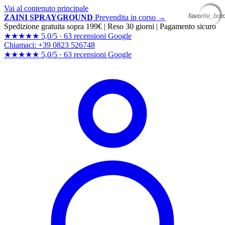
Vai al contenuto principale
favorite_bor
favorite_bor
favorite_bor
favorite_bor
ZAINI SPRAYGROUND
Prevendita in corso →
Spedizione gratuita sopra 199€
|
Reso 30 giorni
|
Pagamento sicuro
★★★★★
5,0/5 ·
63 recensioni Google
Chiamaci: +39 0823 526748
★★★★★
5,0/5 ·
63 recensioni
Google