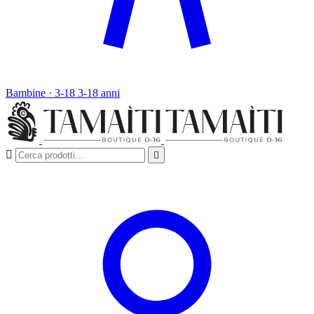
Bambine · 3-18
3-18 anni

