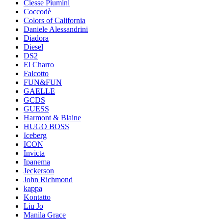
Ciesse Piumini
Coccodè
Colors of California
Daniele Alessandrini
Diadora
Diesel
DS2
El Charro
Falcotto
FUN&FUN
GAELLE
GCDS
GUESS
Harmont & Blaine
HUGO BOSS
Iceberg
ICON
Invicta
Ipanema
Jeckerson
John Richmond
kappa
Kontatto
Liu Jo
Manila Grace