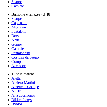
Scarpe
Camicie
Bambine e ragazze
· 3-18
Scarpe
Capispalla
Maglieria
Pantaloni
Borse
Abiti
Gonne
Camicie
Pantaloncini
Costumi da bagno
Completi
Accessori
Tutte le marche
Aletta
Alviero Martini
American College
AR.IN
ArtSupermoney
Bikkembergs
Byblos