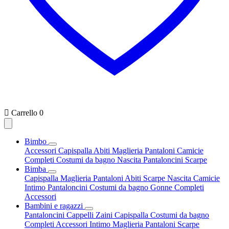

Carrello
0
Bimbo
Accessori
Capispalla
Abiti
Maglieria
Pantaloni
Camicie
Completi
Costumi da bagno
Nascita
Pantaloncini
Scarpe
Bimba
Capispalla
Maglieria
Pantaloni
Abiti
Scarpe
Nascita
Camicie
Intimo
Pantaloncini
Costumi da bagno
Gonne
Completi
Accessori
Bambini e ragazzi
Pantaloncini
Cappelli
Zaini
Capispalla
Costumi da bagno
Completi
Accessori
Intimo
Maglieria
Pantaloni
Scarpe