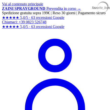
Vai al contenuto principale
favorite_bor
favorite_bor
favorite_bor
favorite_bor
ZAINI SPRAYGROUND
Prevendita in corso →
Spedizione gratuita sopra 199€
|
Reso 30 giorni
|
Pagamento sicuro
★★★★★
5,0/5 ·
63 recensioni Google
Chiamaci: +39 0823 526748
★★★★★
5,0/5 ·
63 recensioni
Google