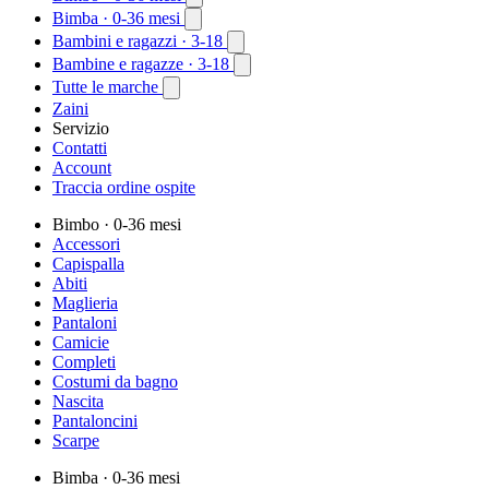
Bimba
· 0-36 mesi
Bambini e ragazzi
· 3-18
Bambine e ragazze
· 3-18
Tutte le marche
Zaini
Servizio
Contatti
Account
Traccia ordine ospite
Bimbo
· 0-36 mesi
Accessori
Capispalla
Abiti
Maglieria
Pantaloni
Camicie
Completi
Costumi da bagno
Nascita
Pantaloncini
Scarpe
Bimba
· 0-36 mesi