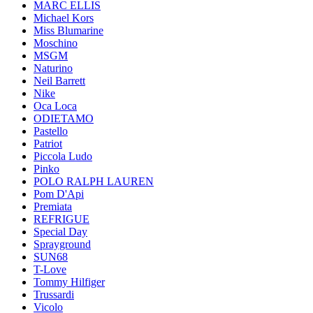
MARC ELLIS
Michael Kors
Miss Blumarine
Moschino
MSGM
Naturino
Neil Barrett
Nike
Oca Loca
ODIETAMO
Pastello
Patriot
Piccola Ludo
Pinko
POLO RALPH LAUREN
Pom D'Api
Premiata
REFRIGUE
Special Day
Sprayground
SUN68
T-Love
Tommy Hilfiger
Trussardi
Vicolo