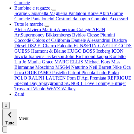
Camicie
Bambine e ragazze
Scarpe
Capispalla
Maglieria
Pantaloni
Borse
Abiti
Gonne
Camicie
Pantaloncini
Costumi da bagno
Completi
Accessori
Tutte le marche
Aletta
Alviero Martini
American College
AR.IN
ArtSupermoney
Bikkembergs
Byblos
Ciesse Piumini
Coccodè
Colors of California
Daniele Alessandrini
Diadora
Diesel
DS2
El Charro
Falcotto
FUN&FUN
GAELLE
GCDS
GUESS
Harmont & Blaine
HUGO BOSS
Iceberg
ICON
Invicta
Ipanema
Jeckerson
John Richmond
kappa
Kontatto
Liu Jo
Manila Grace
MARC ELLIS
Michael Kors
Miss
Blumarine
Moschino
MSGM
Naturino
Neil Barrett
Nike
Oca
Loca
ODIETAMO
Pastello
Patriot
Piccola Ludo
Pinko
POLO RALPH LAUREN
Pom D'Api
Premiata
REFRIGUE
Special Day
Sprayground
SUN68
T-Love
Tommy Hilfiger
Trussardi
Vicolo
W6YZ
Walkey
Zaini

Menu
Tutto