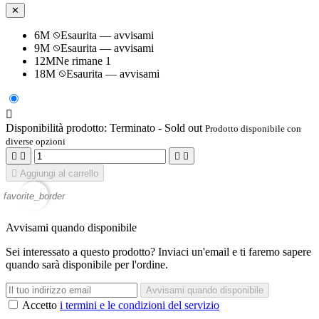
✕
6M
Esaurita — avvisami
9M
Esaurita — avvisami
12M
Ne rimane 1
18M
Esaurita — avvisami

Disponibilità prodotto:
Terminato - Sold out
Prodotto disponibile con
diverse opzioni





Aggiungi al carrello
favorite_border
Avvisami quando disponibile
Sei interessato a questo prodotto? Inviaci un'email e ti faremo sapere
quando sarà disponibile per l'ordine.
Avvisami quando disponibile
Accetto
i termini e le condizioni del servizio