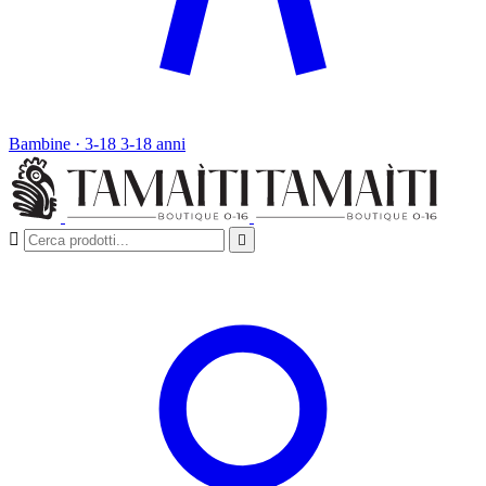
Bambine · 3-18
3-18 anni

