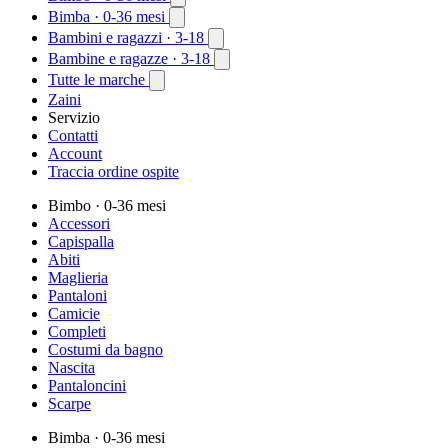
Bimba
· 0-36 mesi
Bambini e ragazzi
· 3-18
Bambine e ragazze
· 3-18
Tutte le marche
Zaini
Servizio
Contatti
Account
Traccia ordine ospite
Bimbo
· 0-36 mesi
Accessori
Capispalla
Abiti
Maglieria
Pantaloni
Camicie
Completi
Costumi da bagno
Nascita
Pantaloncini
Scarpe
Bimba
· 0-36 mesi