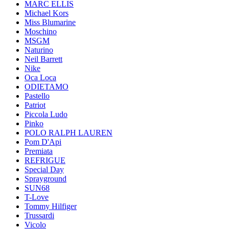
MARC ELLIS
Michael Kors
Miss Blumarine
Moschino
MSGM
Naturino
Neil Barrett
Nike
Oca Loca
ODIETAMO
Pastello
Patriot
Piccola Ludo
Pinko
POLO RALPH LAUREN
Pom D'Api
Premiata
REFRIGUE
Special Day
Sprayground
SUN68
T-Love
Tommy Hilfiger
Trussardi
Vicolo