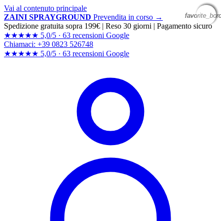
Vai al contenuto principale
favorite_bor
favorite_bor
favorite_bor
favorite_bor
ZAINI SPRAYGROUND
Prevendita in corso →
Spedizione gratuita sopra 199€
|
Reso 30 giorni
|
Pagamento sicuro
★★★★★
5,0/5 ·
63 recensioni Google
Chiamaci: +39 0823 526748
★★★★★
5,0/5 ·
63 recensioni
Google