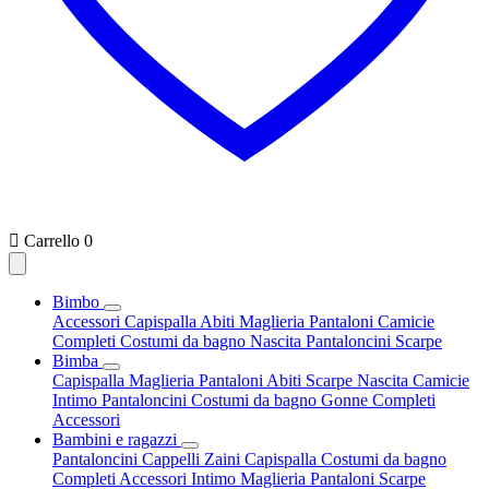

Carrello
0
Bimbo
Accessori
Capispalla
Abiti
Maglieria
Pantaloni
Camicie
Completi
Costumi da bagno
Nascita
Pantaloncini
Scarpe
Bimba
Capispalla
Maglieria
Pantaloni
Abiti
Scarpe
Nascita
Camicie
Intimo
Pantaloncini
Costumi da bagno
Gonne
Completi
Accessori
Bambini e ragazzi
Pantaloncini
Cappelli
Zaini
Capispalla
Costumi da bagno
Completi
Accessori
Intimo
Maglieria
Pantaloni
Scarpe