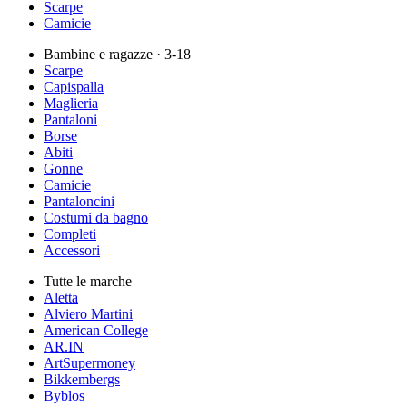
Scarpe
Camicie
Bambine e ragazze
· 3-18
Scarpe
Capispalla
Maglieria
Pantaloni
Borse
Abiti
Gonne
Camicie
Pantaloncini
Costumi da bagno
Completi
Accessori
Tutte le marche
Aletta
Alviero Martini
American College
AR.IN
ArtSupermoney
Bikkembergs
Byblos