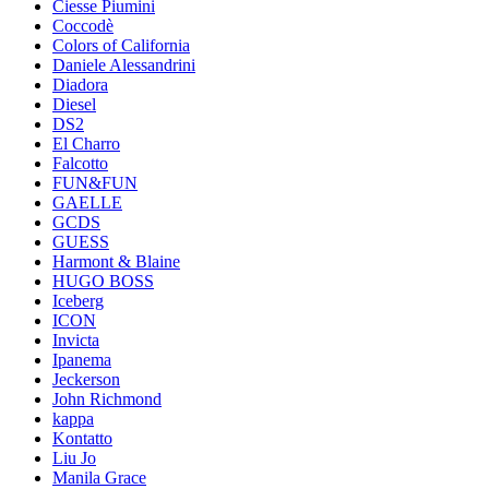
Ciesse Piumini
Coccodè
Colors of California
Daniele Alessandrini
Diadora
Diesel
DS2
El Charro
Falcotto
FUN&FUN
GAELLE
GCDS
GUESS
Harmont & Blaine
HUGO BOSS
Iceberg
ICON
Invicta
Ipanema
Jeckerson
John Richmond
kappa
Kontatto
Liu Jo
Manila Grace