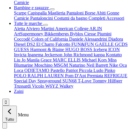
Camicie
Bambine e ragazze
Scarpe
Capispalla
Maglieria
Pantaloni
Borse
Abiti
Gonne
Camicie
Pantaloncini
Costumi da bagno
Completi
Accessori
Tutte le marche
Aletta
Alviero Martini
American College
AR.IN
ArtSupermoney
Bikkembergs
Byblos
Ciesse Piumini
Coccodè
Colors of California
Daniele Alessandrini
Diadora
Diesel
DS2
El Charro
Falcotto
FUN&FUN
GAELLE
GCDS
GUESS
Harmont & Blaine
HUGO BOSS
Iceberg
ICON
Invicta
Ipanema
Jeckerson
John Richmond
kappa
Kontatto
Liu Jo
Manila Grace
MARC ELLIS
Michael Kors
Miss
Blumarine
Moschino
MSGM
Naturino
Neil Barrett
Nike
Oca
Loca
ODIETAMO
Pastello
Patriot
Piccola Ludo
Pinko
POLO RALPH LAUREN
Pom D'Api
Premiata
REFRIGUE
Special Day
Sprayground
SUN68
T-Love
Tommy Hilfiger
Trussardi
Vicolo
W6YZ
Walkey
Zaini

Menu
Tutto