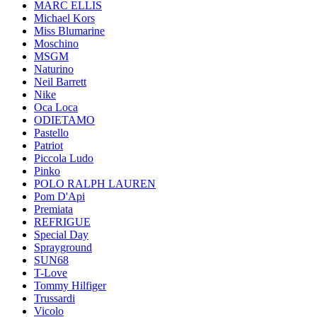
MARC ELLIS
Michael Kors
Miss Blumarine
Moschino
MSGM
Naturino
Neil Barrett
Nike
Oca Loca
ODIETAMO
Pastello
Patriot
Piccola Ludo
Pinko
POLO RALPH LAUREN
Pom D'Api
Premiata
REFRIGUE
Special Day
Sprayground
SUN68
T-Love
Tommy Hilfiger
Trussardi
Vicolo