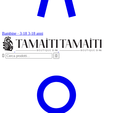
Bambine · 3-18
3-18 anni

