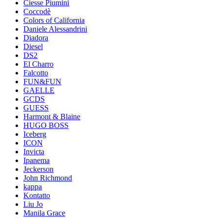
Ciesse Piumini
Coccodè
Colors of California
Daniele Alessandrini
Diadora
Diesel
DS2
El Charro
Falcotto
FUN&FUN
GAELLE
GCDS
GUESS
Harmont & Blaine
HUGO BOSS
Iceberg
ICON
Invicta
Ipanema
Jeckerson
John Richmond
kappa
Kontatto
Liu Jo
Manila Grace