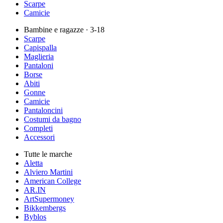
Scarpe
Camicie
Bambine e ragazze
· 3-18
Scarpe
Capispalla
Maglieria
Pantaloni
Borse
Abiti
Gonne
Camicie
Pantaloncini
Costumi da bagno
Completi
Accessori
Tutte le marche
Aletta
Alviero Martini
American College
AR.IN
ArtSupermoney
Bikkembergs
Byblos