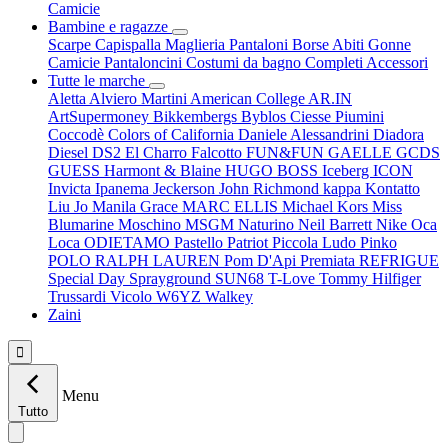
Camicie
Bambine e ragazze
Scarpe
Capispalla
Maglieria
Pantaloni
Borse
Abiti
Gonne
Camicie
Pantaloncini
Costumi da bagno
Completi
Accessori
Tutte le marche
Aletta
Alviero Martini
American College
AR.IN
ArtSupermoney
Bikkembergs
Byblos
Ciesse Piumini
Coccodè
Colors of California
Daniele Alessandrini
Diadora
Diesel
DS2
El Charro
Falcotto
FUN&FUN
GAELLE
GCDS
GUESS
Harmont & Blaine
HUGO BOSS
Iceberg
ICON
Invicta
Ipanema
Jeckerson
John Richmond
kappa
Kontatto
Liu Jo
Manila Grace
MARC ELLIS
Michael Kors
Miss
Blumarine
Moschino
MSGM
Naturino
Neil Barrett
Nike
Oca
Loca
ODIETAMO
Pastello
Patriot
Piccola Ludo
Pinko
POLO RALPH LAUREN
Pom D'Api
Premiata
REFRIGUE
Special Day
Sprayground
SUN68
T-Love
Tommy Hilfiger
Trussardi
Vicolo
W6YZ
Walkey
Zaini

Menu
Tutto