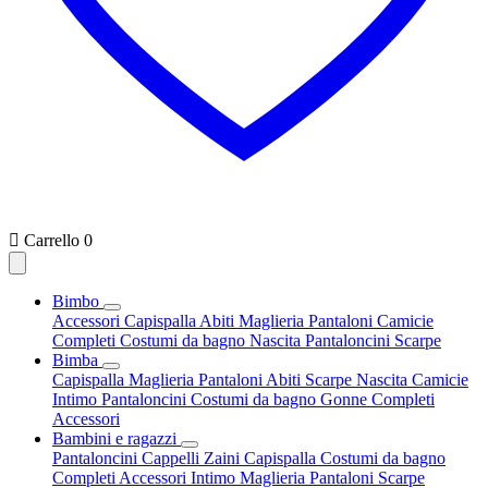

Carrello
0
Bimbo
Accessori
Capispalla
Abiti
Maglieria
Pantaloni
Camicie
Completi
Costumi da bagno
Nascita
Pantaloncini
Scarpe
Bimba
Capispalla
Maglieria
Pantaloni
Abiti
Scarpe
Nascita
Camicie
Intimo
Pantaloncini
Costumi da bagno
Gonne
Completi
Accessori
Bambini e ragazzi
Pantaloncini
Cappelli
Zaini
Capispalla
Costumi da bagno
Completi
Accessori
Intimo
Maglieria
Pantaloni
Scarpe