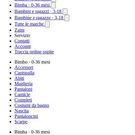
Bimba
· 0-36 mesi
Bambini e ragazzi
· 3-18
Bambine e ragazze
· 3-18
Tutte le marche
Zaini
Servizio
Contatti
Account
Traccia ordine ospite
Bimbo
· 0-36 mesi
Accessori
Capispalla
Abiti
Maglieria
Pantaloni
Camicie
Completi
Costumi da bagno
Nascita
Pantaloncini
Scarpe
Bimba
· 0-36 mesi