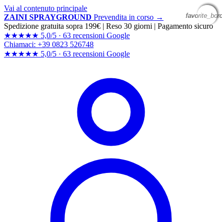
Vai al contenuto principale
favorite_bor
favorite_bor
favorite_bor
favorite_bor
ZAINI SPRAYGROUND
Prevendita in corso →
Spedizione gratuita sopra 199€
|
Reso 30 giorni
|
Pagamento sicuro
★★★★★
5,0/5 ·
63 recensioni Google
Chiamaci: +39 0823 526748
★★★★★
5,0/5 ·
63 recensioni
Google