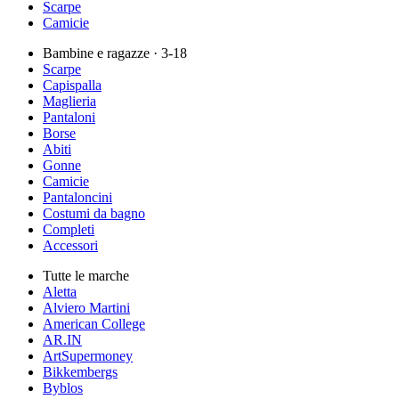
Scarpe
Camicie
Bambine e ragazze
· 3-18
Scarpe
Capispalla
Maglieria
Pantaloni
Borse
Abiti
Gonne
Camicie
Pantaloncini
Costumi da bagno
Completi
Accessori
Tutte le marche
Aletta
Alviero Martini
American College
AR.IN
ArtSupermoney
Bikkembergs
Byblos