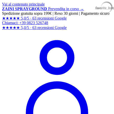
Vai al contenuto principale
favorite_bor
favorite_bor
favorite_bor
favorite_bor
ZAINI SPRAYGROUND
Prevendita in corso →
Spedizione gratuita sopra 199€
|
Reso 30 giorni
|
Pagamento sicuro
★★★★★
5,0/5 ·
63 recensioni Google
Chiamaci: +39 0823 526748
★★★★★
5,0/5 ·
63 recensioni
Google