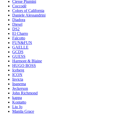
Ciesse Piumini
Coccodè
Colors of California
Daniele Alessandrini
Diadora
Diesel
DS2
El Charro
Falcotto
FUN&FUN
GAELLE
GCDS
GUESS
Harmont & Blaine
HUGO BOSS
Iceberg
ICON
Invicta
Ipanema
Jeckerson
John Richmond
kappa
Kontatto
Liu Jo
Manila Grace