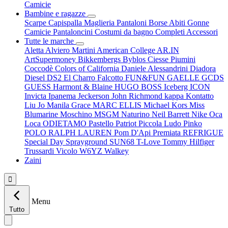
Camicie
Bambine e ragazze
Scarpe
Capispalla
Maglieria
Pantaloni
Borse
Abiti
Gonne
Camicie
Pantaloncini
Costumi da bagno
Completi
Accessori
Tutte le marche
Aletta
Alviero Martini
American College
AR.IN
ArtSupermoney
Bikkembergs
Byblos
Ciesse Piumini
Coccodè
Colors of California
Daniele Alessandrini
Diadora
Diesel
DS2
El Charro
Falcotto
FUN&FUN
GAELLE
GCDS
GUESS
Harmont & Blaine
HUGO BOSS
Iceberg
ICON
Invicta
Ipanema
Jeckerson
John Richmond
kappa
Kontatto
Liu Jo
Manila Grace
MARC ELLIS
Michael Kors
Miss
Blumarine
Moschino
MSGM
Naturino
Neil Barrett
Nike
Oca
Loca
ODIETAMO
Pastello
Patriot
Piccola Ludo
Pinko
POLO RALPH LAUREN
Pom D'Api
Premiata
REFRIGUE
Special Day
Sprayground
SUN68
T-Love
Tommy Hilfiger
Trussardi
Vicolo
W6YZ
Walkey
Zaini

Menu
Tutto