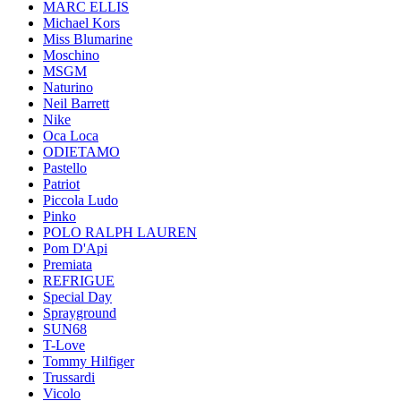
MARC ELLIS
Michael Kors
Miss Blumarine
Moschino
MSGM
Naturino
Neil Barrett
Nike
Oca Loca
ODIETAMO
Pastello
Patriot
Piccola Ludo
Pinko
POLO RALPH LAUREN
Pom D'Api
Premiata
REFRIGUE
Special Day
Sprayground
SUN68
T-Love
Tommy Hilfiger
Trussardi
Vicolo