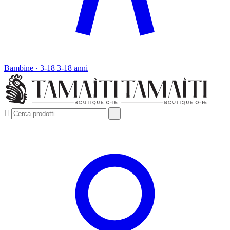
Bambine · 3-18
3-18 anni

