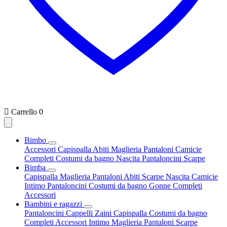

Carrello
0
Bimbo
Accessori
Capispalla
Abiti
Maglieria
Pantaloni
Camicie
Completi
Costumi da bagno
Nascita
Pantaloncini
Scarpe
Bimba
Capispalla
Maglieria
Pantaloni
Abiti
Scarpe
Nascita
Camicie
Intimo
Pantaloncini
Costumi da bagno
Gonne
Completi
Accessori
Bambini e ragazzi
Pantaloncini
Cappelli
Zaini
Capispalla
Costumi da bagno
Completi
Accessori
Intimo
Maglieria
Pantaloni
Scarpe