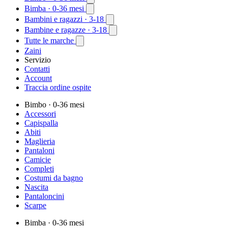
Bimba
· 0-36 mesi
Bambini e ragazzi
· 3-18
Bambine e ragazze
· 3-18
Tutte le marche
Zaini
Servizio
Contatti
Account
Traccia ordine ospite
Bimbo
· 0-36 mesi
Accessori
Capispalla
Abiti
Maglieria
Pantaloni
Camicie
Completi
Costumi da bagno
Nascita
Pantaloncini
Scarpe
Bimba
· 0-36 mesi