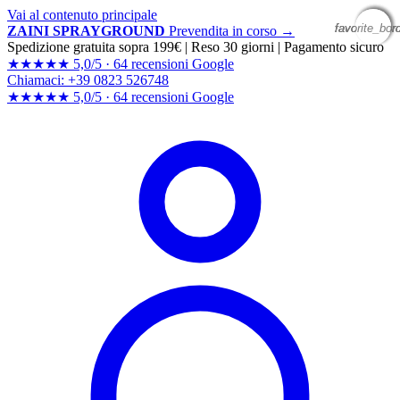
Vai al contenuto principale
favorite_bor
favorite_bor
favorite_bor
favorite_bor
ZAINI SPRAYGROUND
Prevendita in corso →
Spedizione gratuita sopra 199€
|
Reso 30 giorni
|
Pagamento sicuro
★★★★★
5,0/5 ·
64 recensioni Google
Chiamaci: +39 0823 526748
★★★★★
5,0/5 ·
64 recensioni
Google