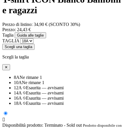
e ragazzi
Prezzo di listino:
34,90 €
(SCONTO 30%)
Prezzo:
24,43 €
Taglia
Guida alle taglie
TAGLIA
Scegli una taglia
Scegli la taglia
✕
8A
Ne rimane 1
10A
Ne rimane 1
12A
Esaurita — avvisami
14A
Esaurita — avvisami
16A
Esaurita — avvisami
18A
Esaurita — avvisami

Disponibilità prodotto:
Terminato - Sold out
Prodotto disponibile con