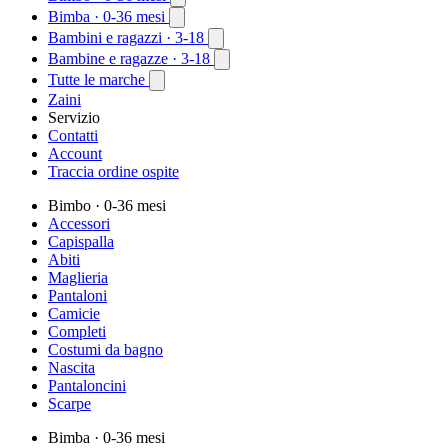
Bimba
· 0-36 mesi
Bambini e ragazzi
· 3-18
Bambine e ragazze
· 3-18
Tutte le marche
Zaini
Servizio
Contatti
Account
Traccia ordine ospite
Bimbo
· 0-36 mesi
Accessori
Capispalla
Abiti
Maglieria
Pantaloni
Camicie
Completi
Costumi da bagno
Nascita
Pantaloncini
Scarpe
Bimba
· 0-36 mesi