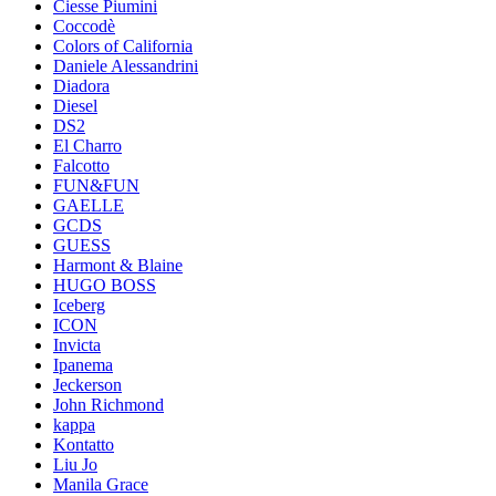
Ciesse Piumini
Coccodè
Colors of California
Daniele Alessandrini
Diadora
Diesel
DS2
El Charro
Falcotto
FUN&FUN
GAELLE
GCDS
GUESS
Harmont & Blaine
HUGO BOSS
Iceberg
ICON
Invicta
Ipanema
Jeckerson
John Richmond
kappa
Kontatto
Liu Jo
Manila Grace