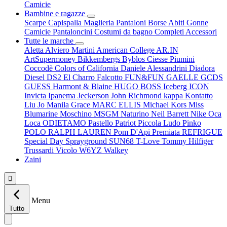
Camicie
Bambine e ragazze
Scarpe
Capispalla
Maglieria
Pantaloni
Borse
Abiti
Gonne
Camicie
Pantaloncini
Costumi da bagno
Completi
Accessori
Tutte le marche
Aletta
Alviero Martini
American College
AR.IN
ArtSupermoney
Bikkembergs
Byblos
Ciesse Piumini
Coccodè
Colors of California
Daniele Alessandrini
Diadora
Diesel
DS2
El Charro
Falcotto
FUN&FUN
GAELLE
GCDS
GUESS
Harmont & Blaine
HUGO BOSS
Iceberg
ICON
Invicta
Ipanema
Jeckerson
John Richmond
kappa
Kontatto
Liu Jo
Manila Grace
MARC ELLIS
Michael Kors
Miss
Blumarine
Moschino
MSGM
Naturino
Neil Barrett
Nike
Oca
Loca
ODIETAMO
Pastello
Patriot
Piccola Ludo
Pinko
POLO RALPH LAUREN
Pom D'Api
Premiata
REFRIGUE
Special Day
Sprayground
SUN68
T-Love
Tommy Hilfiger
Trussardi
Vicolo
W6YZ
Walkey
Zaini

Menu
Tutto