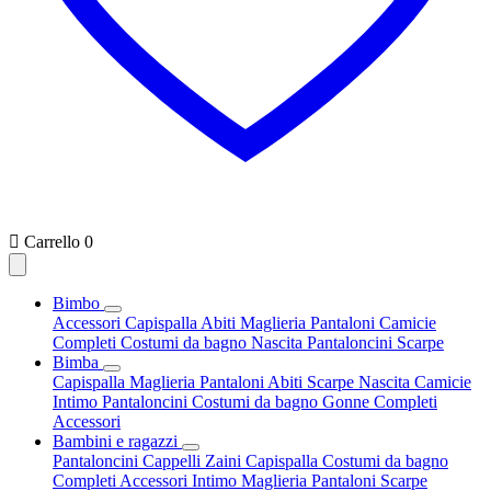

Carrello
0
Bimbo
Accessori
Capispalla
Abiti
Maglieria
Pantaloni
Camicie
Completi
Costumi da bagno
Nascita
Pantaloncini
Scarpe
Bimba
Capispalla
Maglieria
Pantaloni
Abiti
Scarpe
Nascita
Camicie
Intimo
Pantaloncini
Costumi da bagno
Gonne
Completi
Accessori
Bambini e ragazzi
Pantaloncini
Cappelli
Zaini
Capispalla
Costumi da bagno
Completi
Accessori
Intimo
Maglieria
Pantaloni
Scarpe