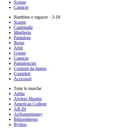
Scarpe
Camicie
Bambine e ragazze
· 3-18
Scarpe
Capispalla
Maglieria
Pantaloni
Borse
Abiti
Gonne
Camicie
Pantaloncini
Costumi da bagno
Completi
Accessori
Tutte le marche
Aletta
Alviero Martini
American College
AR.IN
ArtSupermoney
Bikkembergs
Byblos