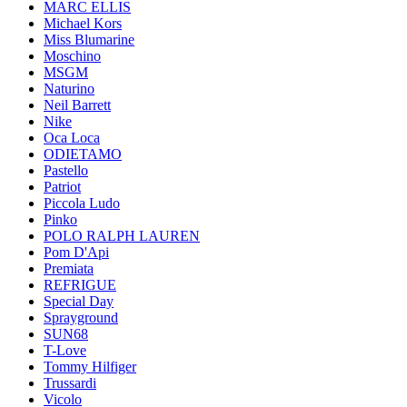
MARC ELLIS
Michael Kors
Miss Blumarine
Moschino
MSGM
Naturino
Neil Barrett
Nike
Oca Loca
ODIETAMO
Pastello
Patriot
Piccola Ludo
Pinko
POLO RALPH LAUREN
Pom D'Api
Premiata
REFRIGUE
Special Day
Sprayground
SUN68
T-Love
Tommy Hilfiger
Trussardi
Vicolo