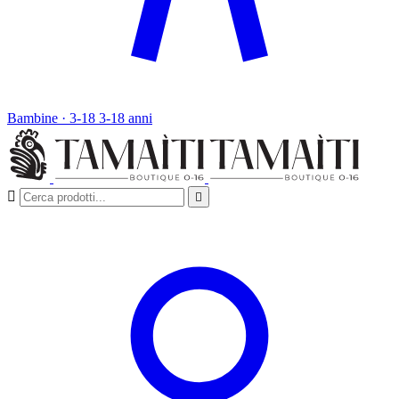
Bambine · 3-18
3-18 anni

