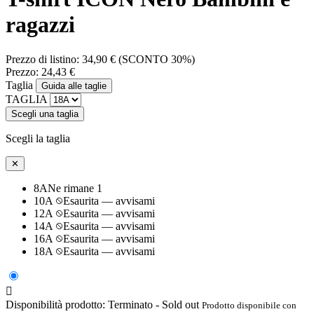
ragazzi
Prezzo di listino:
34,90 €
(SCONTO 30%)
Prezzo:
24,43 €
Taglia
Guida alle taglie
TAGLIA
Scegli una taglia
Scegli la taglia
✕
8A
Ne rimane 1
10A
Esaurita — avvisami
12A
Esaurita — avvisami
14A
Esaurita — avvisami
16A
Esaurita — avvisami
18A
Esaurita — avvisami

Disponibilità prodotto:
Terminato - Sold out
Prodotto disponibile con