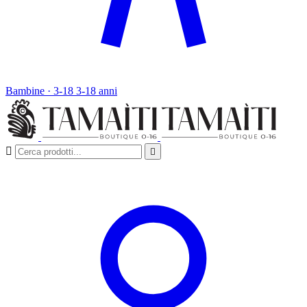
Bambine · 3-18
3-18 anni

