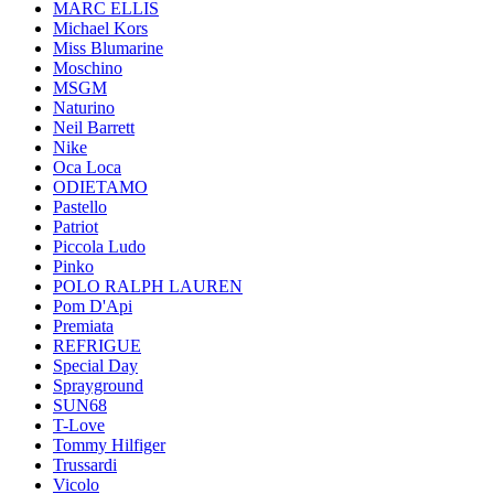
MARC ELLIS
Michael Kors
Miss Blumarine
Moschino
MSGM
Naturino
Neil Barrett
Nike
Oca Loca
ODIETAMO
Pastello
Patriot
Piccola Ludo
Pinko
POLO RALPH LAUREN
Pom D'Api
Premiata
REFRIGUE
Special Day
Sprayground
SUN68
T-Love
Tommy Hilfiger
Trussardi
Vicolo