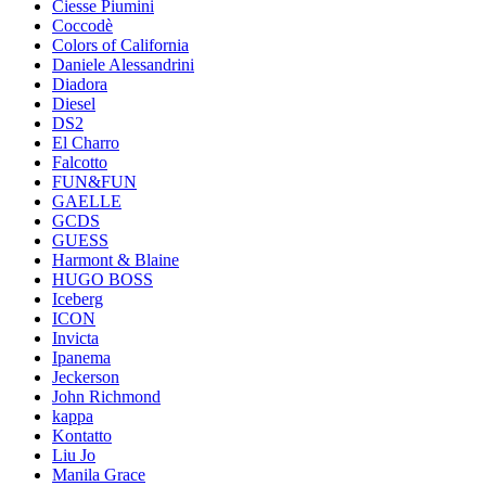
Ciesse Piumini
Coccodè
Colors of California
Daniele Alessandrini
Diadora
Diesel
DS2
El Charro
Falcotto
FUN&FUN
GAELLE
GCDS
GUESS
Harmont & Blaine
HUGO BOSS
Iceberg
ICON
Invicta
Ipanema
Jeckerson
John Richmond
kappa
Kontatto
Liu Jo
Manila Grace