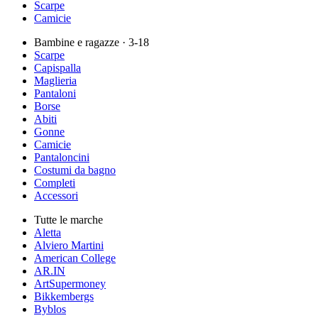
Scarpe
Camicie
Bambine e ragazze
· 3-18
Scarpe
Capispalla
Maglieria
Pantaloni
Borse
Abiti
Gonne
Camicie
Pantaloncini
Costumi da bagno
Completi
Accessori
Tutte le marche
Aletta
Alviero Martini
American College
AR.IN
ArtSupermoney
Bikkembergs
Byblos