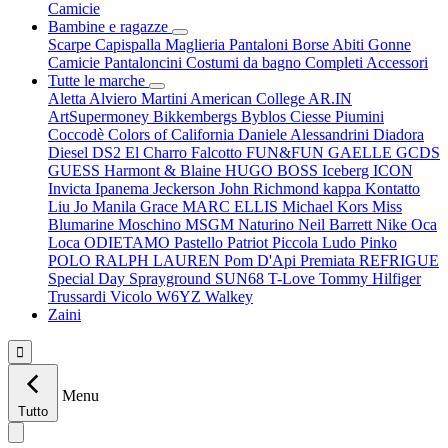
Camicie
Bambine e ragazze
Scarpe
Capispalla
Maglieria
Pantaloni
Borse
Abiti
Gonne
Camicie
Pantaloncini
Costumi da bagno
Completi
Accessori
Tutte le marche
Aletta
Alviero Martini
American College
AR.IN
ArtSupermoney
Bikkembergs
Byblos
Ciesse Piumini
Coccodè
Colors of California
Daniele Alessandrini
Diadora
Diesel
DS2
El Charro
Falcotto
FUN&FUN
GAELLE
GCDS
GUESS
Harmont & Blaine
HUGO BOSS
Iceberg
ICON
Invicta
Ipanema
Jeckerson
John Richmond
kappa
Kontatto
Liu Jo
Manila Grace
MARC ELLIS
Michael Kors
Miss
Blumarine
Moschino
MSGM
Naturino
Neil Barrett
Nike
Oca
Loca
ODIETAMO
Pastello
Patriot
Piccola Ludo
Pinko
POLO RALPH LAUREN
Pom D'Api
Premiata
REFRIGUE
Special Day
Sprayground
SUN68
T-Love
Tommy Hilfiger
Trussardi
Vicolo
W6YZ
Walkey
Zaini

Menu
Tutto