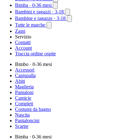
Bimba
· 0-36 mesi
Bambini e ragazzi
· 3-18
Bambine e ragazze
· 3-18
Tutte le marche
Zaini
Servizio
Contatti
Account
Traccia ordine ospite
Bimbo
· 0-36 mesi
Accessori
Capispalla
Abiti
Maglieria
Pantaloni
Camicie
Completi
Costumi da bagno
Nascita
Pantaloncini
Scarpe
Bimba
· 0-36 mesi