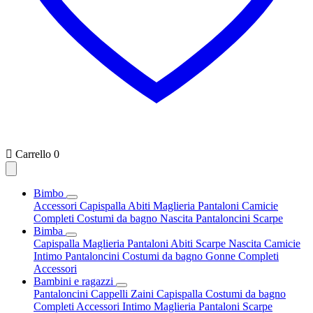

Carrello
0
Bimbo
Accessori
Capispalla
Abiti
Maglieria
Pantaloni
Camicie
Completi
Costumi da bagno
Nascita
Pantaloncini
Scarpe
Bimba
Capispalla
Maglieria
Pantaloni
Abiti
Scarpe
Nascita
Camicie
Intimo
Pantaloncini
Costumi da bagno
Gonne
Completi
Accessori
Bambini e ragazzi
Pantaloncini
Cappelli
Zaini
Capispalla
Costumi da bagno
Completi
Accessori
Intimo
Maglieria
Pantaloni
Scarpe