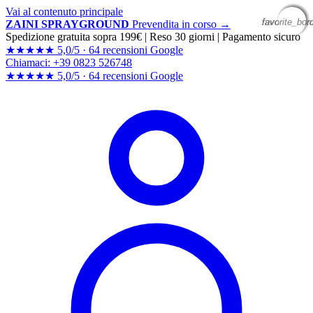
Vai al contenuto principale
favorite_bor
favorite_bor
favorite_bor
favorite_bor
ZAINI SPRAYGROUND
Prevendita in corso →
Spedizione gratuita sopra 199€
|
Reso 30 giorni
|
Pagamento sicuro
★★★★★
5,0/5 ·
64 recensioni Google
Chiamaci: +39 0823 526748
★★★★★
5,0/5 ·
64 recensioni
Google