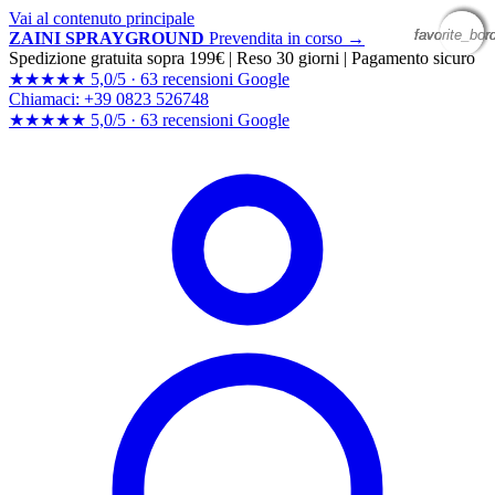
Vai al contenuto principale
favorite_bor
favorite_bor
favorite_bor
favorite_bor
ZAINI SPRAYGROUND
Prevendita in corso →
Spedizione gratuita sopra 199€
|
Reso 30 giorni
|
Pagamento sicuro
★★★★★
5,0/5 ·
63 recensioni Google
Chiamaci: +39 0823 526748
★★★★★
5,0/5 ·
63 recensioni
Google