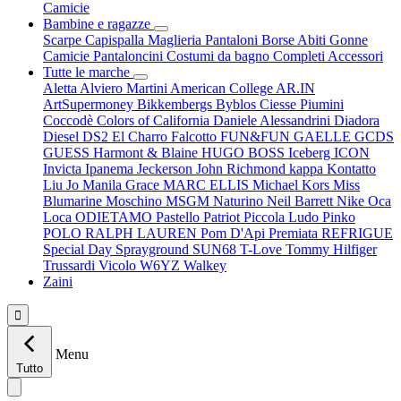
Camicie
Bambine e ragazze
Scarpe
Capispalla
Maglieria
Pantaloni
Borse
Abiti
Gonne
Camicie
Pantaloncini
Costumi da bagno
Completi
Accessori
Tutte le marche
Aletta
Alviero Martini
American College
AR.IN
ArtSupermoney
Bikkembergs
Byblos
Ciesse Piumini
Coccodè
Colors of California
Daniele Alessandrini
Diadora
Diesel
DS2
El Charro
Falcotto
FUN&FUN
GAELLE
GCDS
GUESS
Harmont & Blaine
HUGO BOSS
Iceberg
ICON
Invicta
Ipanema
Jeckerson
John Richmond
kappa
Kontatto
Liu Jo
Manila Grace
MARC ELLIS
Michael Kors
Miss
Blumarine
Moschino
MSGM
Naturino
Neil Barrett
Nike
Oca
Loca
ODIETAMO
Pastello
Patriot
Piccola Ludo
Pinko
POLO RALPH LAUREN
Pom D'Api
Premiata
REFRIGUE
Special Day
Sprayground
SUN68
T-Love
Tommy Hilfiger
Trussardi
Vicolo
W6YZ
Walkey
Zaini

Menu
Tutto