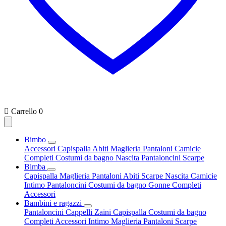

Carrello
0
Bimbo
Accessori
Capispalla
Abiti
Maglieria
Pantaloni
Camicie
Completi
Costumi da bagno
Nascita
Pantaloncini
Scarpe
Bimba
Capispalla
Maglieria
Pantaloni
Abiti
Scarpe
Nascita
Camicie
Intimo
Pantaloncini
Costumi da bagno
Gonne
Completi
Accessori
Bambini e ragazzi
Pantaloncini
Cappelli
Zaini
Capispalla
Costumi da bagno
Completi
Accessori
Intimo
Maglieria
Pantaloni
Scarpe