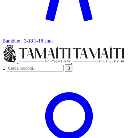
Bambine · 3-18
3-18 anni

