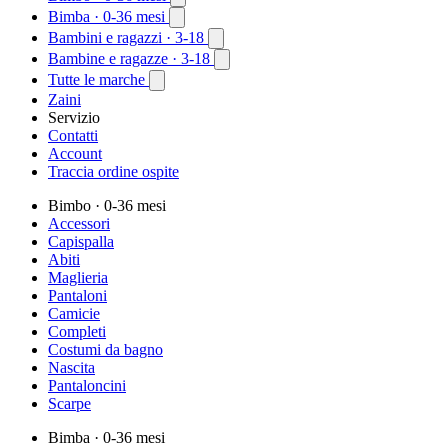
Bimba
· 0-36 mesi
Bambini e ragazzi
· 3-18
Bambine e ragazze
· 3-18
Tutte le marche
Zaini
Servizio
Contatti
Account
Traccia ordine ospite
Bimbo
· 0-36 mesi
Accessori
Capispalla
Abiti
Maglieria
Pantaloni
Camicie
Completi
Costumi da bagno
Nascita
Pantaloncini
Scarpe
Bimba
· 0-36 mesi