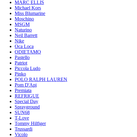
MARC ELLIS
Michael Kors
Miss Blumarine
Moschino
MSGM
Naturino
Neil Barrett
Nike
Oca Loca
ODIETAMO
Pastello
Patriot
Piccola Ludo
Pinko
POLO RALPH LAUREN
Pom D'Api
Premiata
REFRIGUE
Special Day
Sprayground
SUN68
T-Love
Tommy Hilfiger
Trussardi
Vicolo