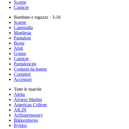
Scarpe
Camicie
Bambine e ragazze
· 3-18
Scarpe
Capispalla
Maglieria
Pantaloni
Borse
Abiti
Gonne
Camicie
Pantaloncini
Costumi da bagno
Completi
Accessori
Tutte le marche
Aletta
Alviero Martini
American College
AR.IN
ArtSupermoney
Bikkembergs
Byblos