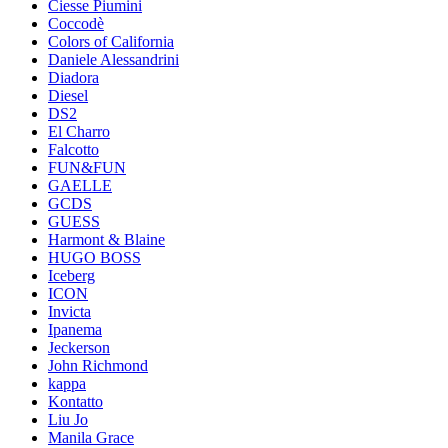
Ciesse Piumini
Coccodè
Colors of California
Daniele Alessandrini
Diadora
Diesel
DS2
El Charro
Falcotto
FUN&FUN
GAELLE
GCDS
GUESS
Harmont & Blaine
HUGO BOSS
Iceberg
ICON
Invicta
Ipanema
Jeckerson
John Richmond
kappa
Kontatto
Liu Jo
Manila Grace