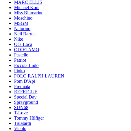
MARC ELLIS
Michael Kors
Miss Blumarine
Moschino
MSGM
Naturino
Neil Barrett
Nike
Oca Loca
ODIETAMO
Pastello
Patriot
Piccola Ludo
Pinko
POLO RALPH LAUREN
Pom D'Api
Premiata
REFRIGUE
Special Day
Sprayground
SUN68
T-Love
Tommy Hilfiger
Trussardi
Vicolo