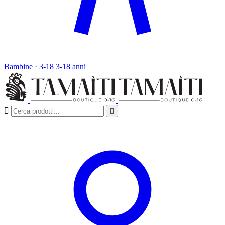
Bambine · 3-18
3-18 anni

