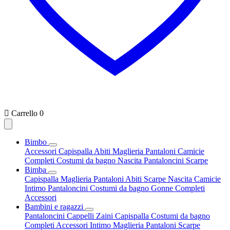

Carrello
0
Bimbo
Accessori
Capispalla
Abiti
Maglieria
Pantaloni
Camicie
Completi
Costumi da bagno
Nascita
Pantaloncini
Scarpe
Bimba
Capispalla
Maglieria
Pantaloni
Abiti
Scarpe
Nascita
Camicie
Intimo
Pantaloncini
Costumi da bagno
Gonne
Completi
Accessori
Bambini e ragazzi
Pantaloncini
Cappelli
Zaini
Capispalla
Costumi da bagno
Completi
Accessori
Intimo
Maglieria
Pantaloni
Scarpe