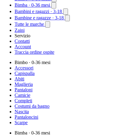
Bimba
· 0-36 mesi
Bambini e ragazzi
· 3-18
Bambine e ragazze
· 3-18
Tutte le marche
Zaini
Servizio
Contatti
Account
Traccia ordine ospite
Bimbo
· 0-36 mesi
Accessori
Capispalla
Abiti
Maglieria
Pantaloni
Camicie
Completi
Costumi da bagno
Nascita
Pantaloncini
Scarpe
Bimba
· 0-36 mesi