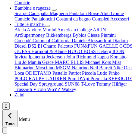
Camicie
Bambine e ragazze
Scarpe
Capispalla
Maglieria
Pantaloni
Borse
Abiti
Gonne
Camicie
Pantaloncini
Costumi da bagno
Completi
Accessori
Tutte le marche
Aletta
Alviero Martini
American College
AR.IN
ArtSupermoney
Bikkembergs
Byblos
Ciesse Piumini
Coccodè
Colors of California
Daniele Alessandrini
Diadora
Diesel
DS2
El Charro
Falcotto
FUN&FUN
GAELLE
GCDS
GUESS
Harmont & Blaine
HUGO BOSS
Iceberg
ICON
Invicta
Ipanema
Jeckerson
John Richmond
kappa
Kontatto
Liu Jo
Manila Grace
MARC ELLIS
Michael Kors
Miss
Blumarine
Moschino
MSGM
Naturino
Neil Barrett
Nike
Oca
Loca
ODIETAMO
Pastello
Patriot
Piccola Ludo
Pinko
POLO RALPH LAUREN
Pom D'Api
Premiata
REFRIGUE
Special Day
Sprayground
SUN68
T-Love
Tommy Hilfiger
Trussardi
Vicolo
W6YZ
Walkey
Zaini

Menu
Tutto