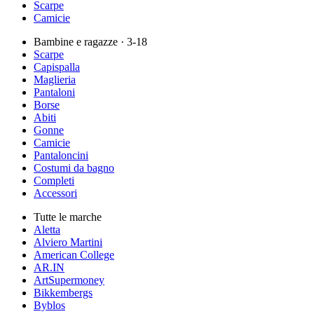
Scarpe
Camicie
Bambine e ragazze
· 3-18
Scarpe
Capispalla
Maglieria
Pantaloni
Borse
Abiti
Gonne
Camicie
Pantaloncini
Costumi da bagno
Completi
Accessori
Tutte le marche
Aletta
Alviero Martini
American College
AR.IN
ArtSupermoney
Bikkembergs
Byblos