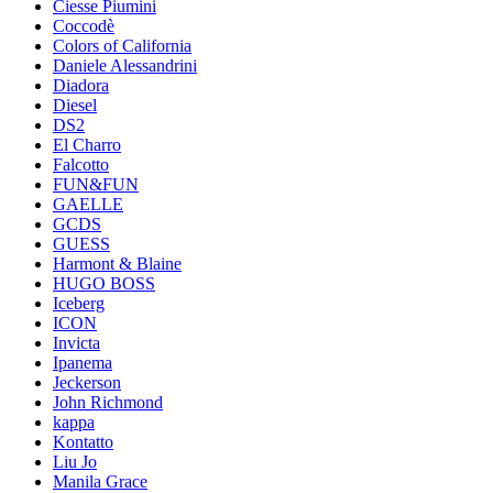
Ciesse Piumini
Coccodè
Colors of California
Daniele Alessandrini
Diadora
Diesel
DS2
El Charro
Falcotto
FUN&FUN
GAELLE
GCDS
GUESS
Harmont & Blaine
HUGO BOSS
Iceberg
ICON
Invicta
Ipanema
Jeckerson
John Richmond
kappa
Kontatto
Liu Jo
Manila Grace