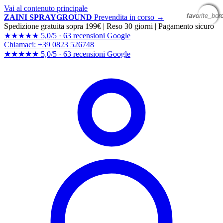
Vai al contenuto principale
favorite_bor
favorite_bor
favorite_bor
favorite_bor
ZAINI SPRAYGROUND
Prevendita in corso →
Spedizione gratuita sopra 199€
|
Reso 30 giorni
|
Pagamento sicuro
★★★★★
5,0/5 ·
63 recensioni Google
Chiamaci: +39 0823 526748
★★★★★
5,0/5 ·
63 recensioni
Google