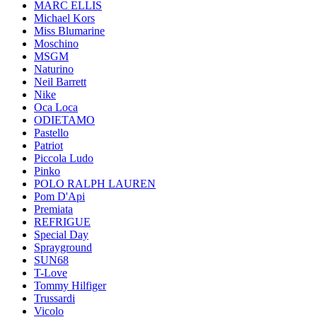
MARC ELLIS
Michael Kors
Miss Blumarine
Moschino
MSGM
Naturino
Neil Barrett
Nike
Oca Loca
ODIETAMO
Pastello
Patriot
Piccola Ludo
Pinko
POLO RALPH LAUREN
Pom D'Api
Premiata
REFRIGUE
Special Day
Sprayground
SUN68
T-Love
Tommy Hilfiger
Trussardi
Vicolo