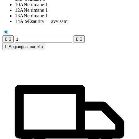
10A
Ne rimane 1
12A
Ne rimane 1
13A
Ne rimane 1
14A
Esaurita — avvisami





Aggiungi al carrello