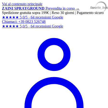
Vai al contenuto principale
favorite_bor
favorite_bor
favorite_bor
favorite_bor
ZAINI SPRAYGROUND
Prevendita in corso →
Spedizione gratuita sopra 199€
|
Reso 30 giorni
|
Pagamento sicuro
★★★★★
5,0/5 ·
64 recensioni Google
Chiamaci: +39 0823 526748
★★★★★
5,0/5 ·
64 recensioni
Google