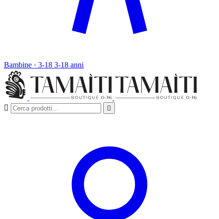
Bambine · 3-18
3-18 anni

