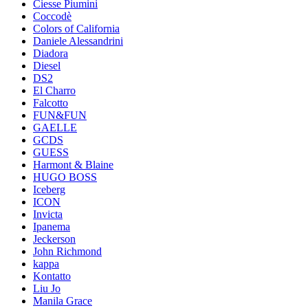
Ciesse Piumini
Coccodè
Colors of California
Daniele Alessandrini
Diadora
Diesel
DS2
El Charro
Falcotto
FUN&FUN
GAELLE
GCDS
GUESS
Harmont & Blaine
HUGO BOSS
Iceberg
ICON
Invicta
Ipanema
Jeckerson
John Richmond
kappa
Kontatto
Liu Jo
Manila Grace