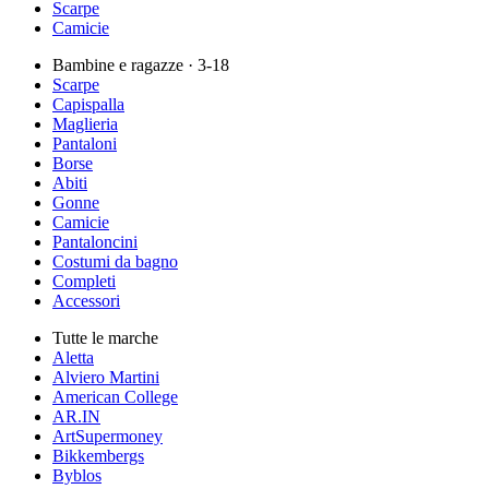
Scarpe
Camicie
Bambine e ragazze
· 3-18
Scarpe
Capispalla
Maglieria
Pantaloni
Borse
Abiti
Gonne
Camicie
Pantaloncini
Costumi da bagno
Completi
Accessori
Tutte le marche
Aletta
Alviero Martini
American College
AR.IN
ArtSupermoney
Bikkembergs
Byblos