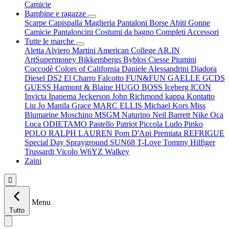
Camicie
Bambine e ragazze
Scarpe
Capispalla
Maglieria
Pantaloni
Borse
Abiti
Gonne
Camicie
Pantaloncini
Costumi da bagno
Completi
Accessori
Tutte le marche
Aletta
Alviero Martini
American College
AR.IN
ArtSupermoney
Bikkembergs
Byblos
Ciesse Piumini
Coccodè
Colors of California
Daniele Alessandrini
Diadora
Diesel
DS2
El Charro
Falcotto
FUN&FUN
GAELLE
GCDS
GUESS
Harmont & Blaine
HUGO BOSS
Iceberg
ICON
Invicta
Ipanema
Jeckerson
John Richmond
kappa
Kontatto
Liu Jo
Manila Grace
MARC ELLIS
Michael Kors
Miss
Blumarine
Moschino
MSGM
Naturino
Neil Barrett
Nike
Oca
Loca
ODIETAMO
Pastello
Patriot
Piccola Ludo
Pinko
POLO RALPH LAUREN
Pom D'Api
Premiata
REFRIGUE
Special Day
Sprayground
SUN68
T-Love
Tommy Hilfiger
Trussardi
Vicolo
W6YZ
Walkey
Zaini

Menu
Tutto