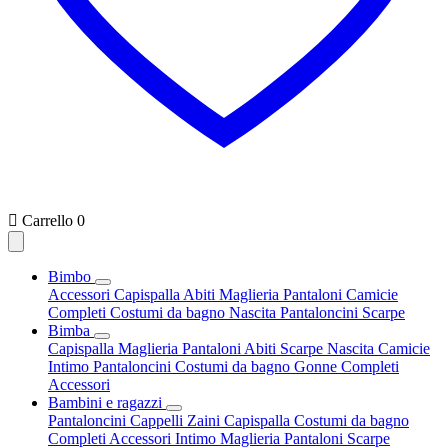

Carrello
0
Bimbo
Accessori
Capispalla
Abiti
Maglieria
Pantaloni
Camicie
Completi
Costumi da bagno
Nascita
Pantaloncini
Scarpe
Bimba
Capispalla
Maglieria
Pantaloni
Abiti
Scarpe
Nascita
Camicie
Intimo
Pantaloncini
Costumi da bagno
Gonne
Completi
Accessori
Bambini e ragazzi
Pantaloncini
Cappelli
Zaini
Capispalla
Costumi da bagno
Completi
Accessori
Intimo
Maglieria
Pantaloni
Scarpe