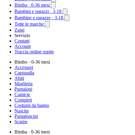
Bimba
· 0-36 mesi
Bambini e ragazzi
· 3-18
Bambine e ragazze
· 3-18
Tutte le marche
Zaini
Servizio
Contatti
Account
Traccia ordine ospite
Bimbo
· 0-36 mesi
Accessori
Capispalla
Abiti
Maglieria
Pantaloni
Camicie
Completi
Costumi da bagno
Nascita
Pantaloncini
Scarpe
Bimba
· 0-36 mesi