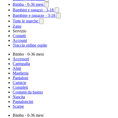
Bimba
· 0-36 mesi
Bambini e ragazzi
· 3-18
Bambine e ragazze
· 3-18
Tutte le marche
Zaini
Servizio
Contatti
Account
Traccia ordine ospite
Bimbo
· 0-36 mesi
Accessori
Capispalla
Abiti
Maglieria
Pantaloni
Camicie
Completi
Costumi da bagno
Nascita
Pantaloncini
Scarpe
Bimba
· 0-36 mesi