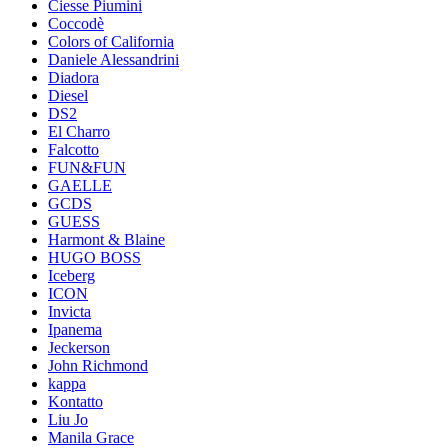
Ciesse Piumini
Coccodè
Colors of California
Daniele Alessandrini
Diadora
Diesel
DS2
El Charro
Falcotto
FUN&FUN
GAELLE
GCDS
GUESS
Harmont & Blaine
HUGO BOSS
Iceberg
ICON
Invicta
Ipanema
Jeckerson
John Richmond
kappa
Kontatto
Liu Jo
Manila Grace