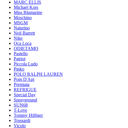
MARC ELLIS
Michael Kors
Miss Blumarine
Moschino
MSGM
Naturino
Neil Barrett
Nike
Oca Loca
ODIETAMO
Pastello
Patriot
Piccola Ludo
Pinko
POLO RALPH LAUREN
Pom D'Api
Premiata
REFRIGUE
Special Day
Sprayground
SUN68
T-Love
Tommy Hilfiger
Trussardi
Vicolo