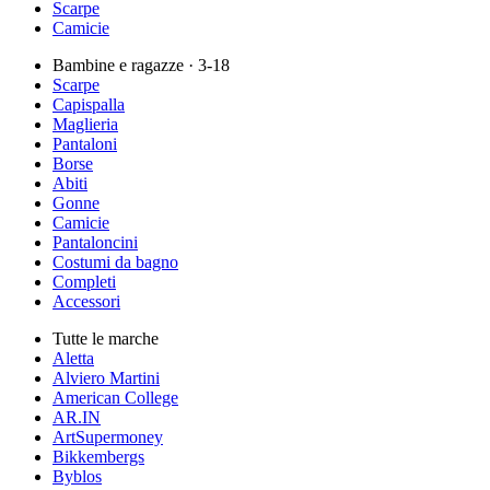
Scarpe
Camicie
Bambine e ragazze
· 3-18
Scarpe
Capispalla
Maglieria
Pantaloni
Borse
Abiti
Gonne
Camicie
Pantaloncini
Costumi da bagno
Completi
Accessori
Tutte le marche
Aletta
Alviero Martini
American College
AR.IN
ArtSupermoney
Bikkembergs
Byblos