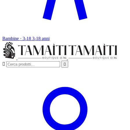
Bambine · 3-18
3-18 anni

