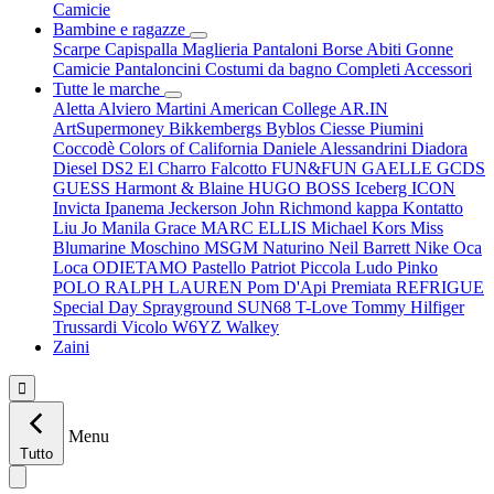
Camicie
Bambine e ragazze
Scarpe
Capispalla
Maglieria
Pantaloni
Borse
Abiti
Gonne
Camicie
Pantaloncini
Costumi da bagno
Completi
Accessori
Tutte le marche
Aletta
Alviero Martini
American College
AR.IN
ArtSupermoney
Bikkembergs
Byblos
Ciesse Piumini
Coccodè
Colors of California
Daniele Alessandrini
Diadora
Diesel
DS2
El Charro
Falcotto
FUN&FUN
GAELLE
GCDS
GUESS
Harmont & Blaine
HUGO BOSS
Iceberg
ICON
Invicta
Ipanema
Jeckerson
John Richmond
kappa
Kontatto
Liu Jo
Manila Grace
MARC ELLIS
Michael Kors
Miss
Blumarine
Moschino
MSGM
Naturino
Neil Barrett
Nike
Oca
Loca
ODIETAMO
Pastello
Patriot
Piccola Ludo
Pinko
POLO RALPH LAUREN
Pom D'Api
Premiata
REFRIGUE
Special Day
Sprayground
SUN68
T-Love
Tommy Hilfiger
Trussardi
Vicolo
W6YZ
Walkey
Zaini

Menu
Tutto