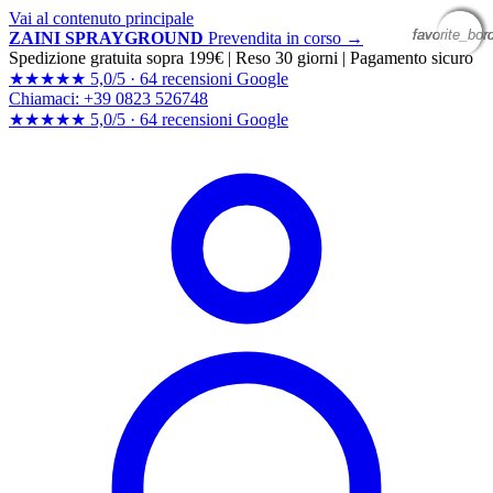
Vai al contenuto principale
favorite_bor
favorite_bor
favorite_bor
favorite_bor
ZAINI SPRAYGROUND
Prevendita in corso →
Spedizione gratuita sopra 199€
|
Reso 30 giorni
|
Pagamento sicuro
★★★★★
5,0/5 ·
64 recensioni Google
Chiamaci: +39 0823 526748
★★★★★
5,0/5 ·
64 recensioni
Google