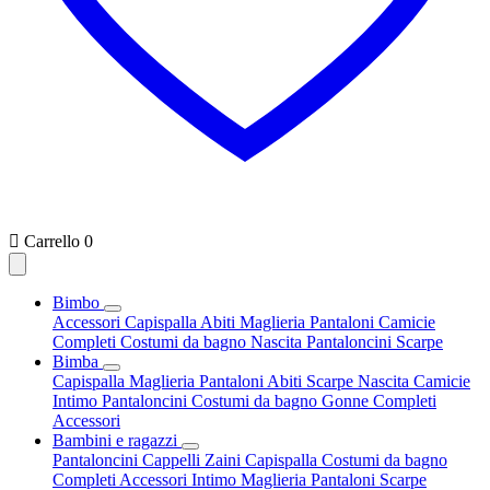

Carrello
0
Bimbo
Accessori
Capispalla
Abiti
Maglieria
Pantaloni
Camicie
Completi
Costumi da bagno
Nascita
Pantaloncini
Scarpe
Bimba
Capispalla
Maglieria
Pantaloni
Abiti
Scarpe
Nascita
Camicie
Intimo
Pantaloncini
Costumi da bagno
Gonne
Completi
Accessori
Bambini e ragazzi
Pantaloncini
Cappelli
Zaini
Capispalla
Costumi da bagno
Completi
Accessori
Intimo
Maglieria
Pantaloni
Scarpe